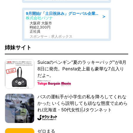
9月開始/「土日祝休み」グローバル企業での産業保健のお仕事/保健師/高時給/残業なし/服装自由
＞
株式会社パソナ
大阪府 大阪市
時給2,300円
正社員
スポンサー：求人ボックス
姉妹サイト
Suicaのペンギン"夏のラッキーバッグ"が8月
8日に発売。Pensta史上最も豪華な7点入り
だよ~。
バスの運転手が小学生の私を降ろしてくれな
かった いくら説明しても頑なな態度で止めら
れ(北海道・50代女性)|Jタウンネット
ゼロまる