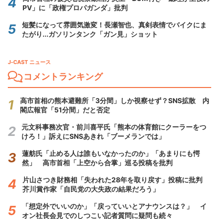
PV」に「政権プロパガンダ」批判
短髪になって雰囲気激変！長瀬智也、真剣表情でバイクにま
たがり...ガソリンタンク「ガン見」ショット
J-CAST ニュース
コメントランキング
高市首相の熊本避難所「3分間」しか視察せず？SNS拡散 内
閣広報官「51分間」だと否定
元文科事務次官・前川喜平氏「熊本の体育館にクーラーをつ
けろ！」訴えにSNSあきれ「ブーメランでは」
蓮舫氏「止める人は誰もいなかったのか」「あまりにも愕
然」 高市首相「上空から合掌」巡る投稿を批判
片山さつき財務相「失われた28年を取り戻す」投稿に批判
芥川賞作家「自民党の大失政の結果だろう」
「想定外でいいのか」「戻っていいとアナウンスは？」 イ
オン社長会見でのしつこい記者質問に疑問も続々