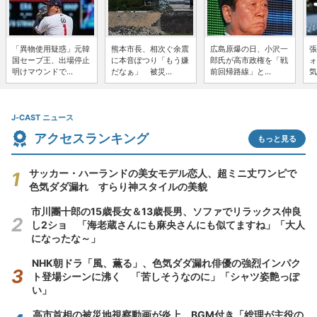
「異物使用疑惑」元韓
熊本市長、相次ぐ余震
広島原爆の日、小沢一
張
国セーブ王、出場停止
に本音ぽつり「もう嫌
郎氏が高市政権を「戦
ォ
明けマウンドで...
だなぁ」 被災...
前回帰路線」と...
気
J-CAST ニュース
アクセスランキング
もっと見る
サッカー・ハーランドの美女モデル恋人、超ミニ丈ワンピで
色気ダダ漏れ すらり神スタイルの美貌
市川團十郎の15歳長女＆13歳長男、ソファでリラックス仲良
し2ショ 「海老蔵さんにも麻央さんにも似てますね」「大人
になったな～」
NHK朝ドラ「風、薫る」、色気ダダ漏れ俳優の強烈インパク
ト登場シーンに沸く 「苦しそうなのに」「シャツ姿艶っぽ
い」
高市首相の被災地視察動画が炎上 BGM付き「総理が主役の