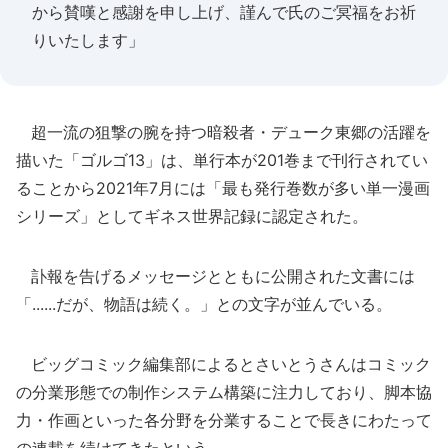
から賛嘆と感謝を申し上げ、謹んで氏のご冥福をお祈
りいたします」
超一流の狙撃の腕を持つ暗殺者・デューク東郷の活躍を
描いた「ゴルゴ13」は、単行本が201巻まで刊行されてい
ることから2021年7月には「最も発行巻数が多い単一漫画
シリーズ」としてギネス世界記録に認定された。
訃報を告げるメッセージとともに公開された文書には
「......だが、物語は続く。」との文字が並んでいる。
ビッグコミック編集部によるとさいとうさんはコミック
の分業形態での制作システム構築に注力しており、脚本協
力・作画といった各分野を分業することで長きにわたって