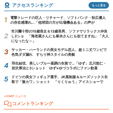
アクセスランキング
もっと見る
電撃トレードの巨人・リチャード、ソフトバンク・秋広優人
の存在感薄れ...「他球団の方が出場機会ある」の声が
市川團十郎の15歳長女＆13歳長男、ソファでリラックス仲良
し2ショ 「海老蔵さんにも麻央さんにも似てますね」「大人
になったな～」
サッカー・ハーランドの美女モデル恋人、超ミニ丈ワンピで
色気ダダ漏れ すらり神スタイルの美貌
羽生結弦、美しいブルー基調の衣装で...「ゆず」北川悠仁・
岩沢厚治と3ショット ゆず×ゆづコラボにファン歓喜
ドイツの美女フィギュア選手、JK風制服＆ルーズソックス衣
装で「激カワ」ショット 「りくりゅう」アイスショーで
J-CAST ニュース
コメントランキング