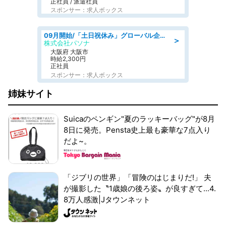
正社員 / 派遣社員
スポンサー：求人ボックス
09月開始/「土日祝休み」グローバル企業での産業保健のお仕事/保健師/高時給/残業なし/服装自由
＞
株式会社パソナ
大阪府 大阪市
時給2,300円
正社員
スポンサー：求人ボックス
姉妹サイト
Suicaのペンギン"夏のラッキーバッグ"が8月
8日に発売。Pensta史上最も豪華な7点入り
だよ~。
「ジブリの世界」「冒険のはじまりだ!」 夫
が撮影した〝1歳娘の後ろ姿〟が良すぎて...4.
8万人感激|Jタウンネット