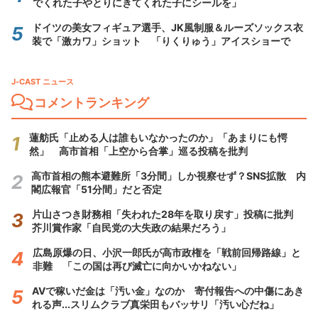
でくれた子やとりにきてくれた子にシールを」
ドイツの美女フィギュア選手、JK風制服＆ルーズソックス衣
装で「激カワ」ショット 「りくりゅう」アイスショーで
J-CAST ニュース
コメントランキング
蓮舫氏「止める人は誰もいなかったのか」「あまりにも愕
然」 高市首相「上空から合掌」巡る投稿を批判
高市首相の熊本避難所「3分間」しか視察せず？SNS拡散 内
閣広報官「51分間」だと否定
片山さつき財務相「失われた28年を取り戻す」投稿に批判
芥川賞作家「自民党の大失政の結果だろう」
広島原爆の日、小沢一郎氏が高市政権を「戦前回帰路線」と
非難 「この国は再び滅亡に向かいかねない」
AVで稼いだ金は「汚い金」なのか 寄付報告への中傷にあき
れる声...スリムクラブ真栄田もバッサリ「汚い心だね」