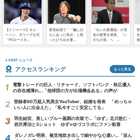
【ドジャース】キム・
新党結成で「「騙し討
「れいわ新選組」が党
登
ヘソン、大リーグ公式
ちにあった気分」と怒
名の変更を発表、「い
女
「PSロースタ...
ったひろゆき妻...
のちの党」へ ...
発
J-CAST ニュース
アクセスランキング
もっと見る
電撃トレードの巨人・リチャード、ソフトバンク・秋広優人
の存在感薄れ...「他球団の方が出場機会ある」の声が
登録者60万超人気美女YouTuber、結婚を発表 「めっちゃ
いい人に出会えた」「私今すごく安定してる」
羽生結弦、美しいブルー基調の衣装で...「ゆず」北川悠仁・
岩沢厚治と3ショット ゆず×ゆづコラボにファン歓喜
ダレノガレ明美、被災地炊き出しで細やかな心遣い...「並ん