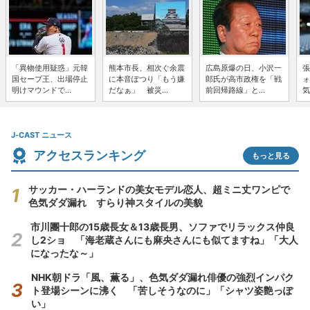
「異物使用疑惑」元韓
熊本市長、相次ぐ余震
広島原爆の日、小沢一
張
国セーブ王、出場停止
に本音ぽつり「もう嫌
郎氏が高市政権を「戦
ォ
明けマウンドで...
だなぁ」 被災...
前回帰路線」と...
気
J-CAST ニュース
アクセスランキング
もっと見る
サッカー・ハーランドの美女モデル恋人、超ミニ丈ワンピで
色気ダダ漏れ すらり神スタイルの美貌
市川團十郎の15歳長女＆13歳長男、ソファでリラックス仲良
し2ショ 「海老蔵さんにも麻央さんにも似てますね」「大人
になったな～」
NHK朝ドラ「風、薫る」、色気ダダ漏れ俳優の強烈インパク
ト登場シーンに沸く 「苦しそうなのに」「シャツ姿艶っぽ
い」