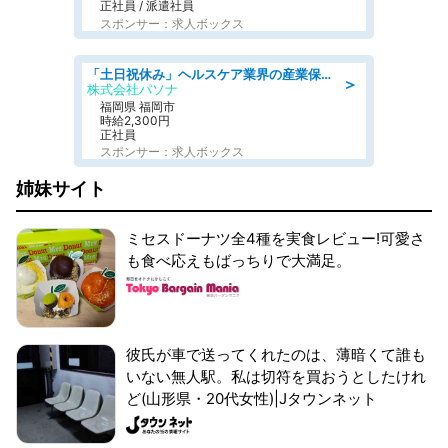
正社員 / 派遣社員
スポンサー：求人ボックス
「土日祝休み」ヘルスケア業界の産業保健師/高時給/未経験OK/要資格:保健師、正看護師
＞
株式会社パソナ
福岡県 福岡市
時給2,300円
正社員
スポンサー：求人ボックス
姉妹サイト
ミセスドーナツ全4種を実食レビュー!可愛さ
も食べ応えもばっちりで大満足。
彼氏が車で送ってくれたのは、薄暗くて誰も
いない無人駅。私は切符を買おうとしたけれ
ど(山形県・20代女性)|Jタウンネット