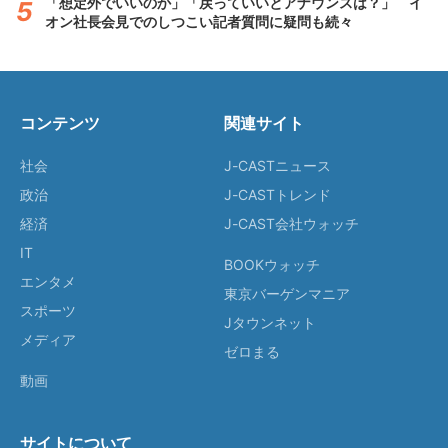
「想定外でいいのか」「戻っていいとアナウンスは？」 イ
オン社長会見でのしつこい記者質問に疑問も続々
コンテンツ
関連サイト
社会
J-CASTニュース
政治
J-CASTトレンド
経済
J-CAST会社ウォッチ
IT
BOOKウォッチ
エンタメ
東京バーゲンマニア
スポーツ
Jタウンネット
メディア
ゼロまる
動画
サイトについて