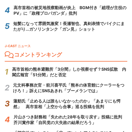
高市首相の被災地視察動画が炎上 BGM付き「総理が主役の
PV」に「政権プロパガンダ」批判
短髪になって雰囲気激変！長瀬智也、真剣表情でバイクにま
たがり...ガソリンタンク「ガン見」ショット
J-CAST ニュース
コメントランキング
高市首相の熊本避難所「3分間」しか視察せず？SNS拡散 内
閣広報官「51分間」だと否定
元文科事務次官・前川喜平氏「熊本の体育館にクーラーをつ
けろ！」訴えにSNSあきれ「ブーメランでは」
蓮舫氏「止める人は誰もいなかったのか」「あまりにも愕
然」 高市首相「上空から合掌」巡る投稿を批判
片山さつき財務相「失われた28年を取り戻す」投稿に批判
芥川賞作家「自民党の大失政の結果だろう」