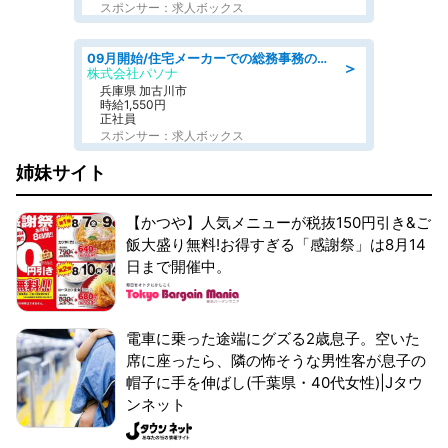
スポンサー：求人ボックス
09月開始/住宅メーカーでの総務事務のお仕事/駅近/車通勤可/一般事務/人事労務
＞
株式会社パソナ
兵庫県 加古川市
時給1,550円
正社員
スポンサー：求人ボックス
姉妹サイト
【かつや】人気メニューが税抜150円引き&ご
飯大盛り無料!お得すぎる「感謝祭」は8月14
日まで開催中。
電車に乗った途端にグズる2歳息子。空いた
席に座ったら、隣の怖そうな男性客が息子の
帽子に手を伸ばし(千葉県・40代女性)|Jタウ
ンネット