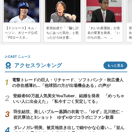
【ドジャース】キム・
新党結成で「「騙し討
「れいわ新選組」が党
登
ヘソン、大リーグ公式
ちにあった気分」と怒
名の変更を発表、「い
女
「PSロースタ...
ったひろゆき妻...
のちの党」へ ...
発
J-CAST ニュース
アクセスランキング
もっと見る
電撃トレードの巨人・リチャード、ソフトバンク・秋広優人
の存在感薄れ...「他球団の方が出場機会ある」の声が
登録者60万超人気美女YouTuber、結婚を発表 「めっちゃ
いい人に出会えた」「私今すごく安定してる」
羽生結弦、美しいブルー基調の衣装で...「ゆず」北川悠仁・
岩沢厚治と3ショット ゆず×ゆづコラボにファン歓喜
ダレノガレ明美、被災地炊き出しで細やかな心遣い...「並ん