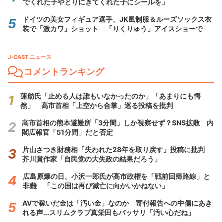
でくれた子やとりにきてくれた子にシールを」
ドイツの美女フィギュア選手、JK風制服＆ルーズソックス衣
装で「激カワ」ショット 「りくりゅう」アイスショーで
J-CAST ニュース
コメントランキング
蓮舫氏「止める人は誰もいなかったのか」「あまりにも愕
然」 高市首相「上空から合掌」巡る投稿を批判
高市首相の熊本避難所「3分間」しか視察せず？SNS拡散 内
閣広報官「51分間」だと否定
片山さつき財務相「失われた28年を取り戻す」投稿に批判
芥川賞作家「自民党の大失政の結果だろう」
広島原爆の日、小沢一郎氏が高市政権を「戦前回帰路線」と
非難 「この国は再び滅亡に向かいかねない」
AVで稼いだ金は「汚い金」なのか 寄付報告への中傷にあき
れる声...スリムクラブ真栄田もバッサリ「汚い心だね」