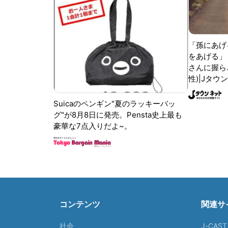
「孫にあげ
をあげる」
さんに握ら
性)|Jタウ
Suicaのペンギン"夏のラッキーバッ
グ"が8月8日に発売。Pensta史上最も
豪華な7点入りだよ~。
コンテンツ
関連サ
社会
J-CAS