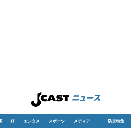
済
IT
エンタメ
スポーツ
メディア
防災特集