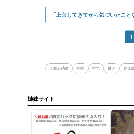
「上京してきてから気づいたことな
1
上白石萌歌
味噌
空気
醤油
鹿児
姉妹サイト