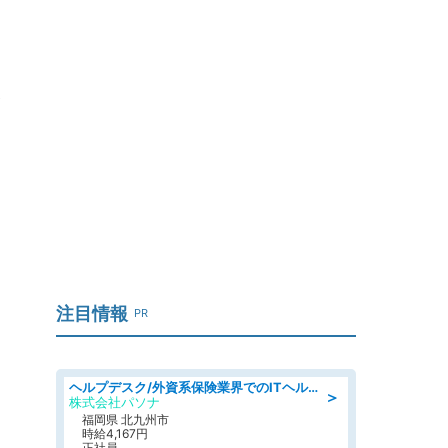
は
注目情報
PR
ヘルプデスク/外資系保険業界でのITヘルプデスク業務/駅近/即日勤務可/ヘルプデスク
＞
株式会社パソナ
福岡県 北九州市
時給4,167円
正社員