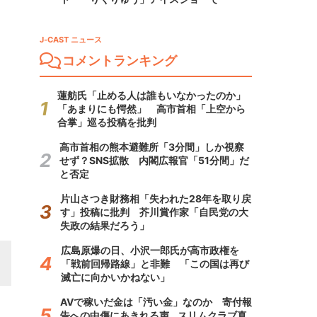
J-CAST ニュース
コメントランキング
蓮舫氏「止める人は誰もいなかったのか」
「あまりにも愕然」 高市首相「上空から
合掌」巡る投稿を批判
高市首相の熊本避難所「3分間」しか視察
せず？SNS拡散 内閣広報官「51分間」だ
と否定
片山さつき財務相「失われた28年を取り戻
す」投稿に批判 芥川賞作家「自民党の大
失政の結果だろう」
広島原爆の日、小沢一郎氏が高市政権を
「戦前回帰路線」と非難 「この国は再び
滅亡に向かいかねない」
AVで稼いだ金は「汚い金」なのか 寄付報
告への中傷にあきれる声...スリムクラブ真