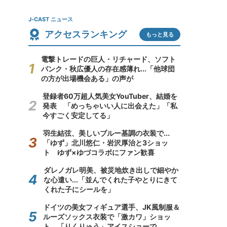
J-CAST ニュース
アクセスランキング
もっと見る
電撃トレードの巨人・リチャード、ソフト
バンク・秋広優人の存在感薄れ...「他球団
の方が出場機会ある」の声が
登録者60万超人気美女YouTuber、結婚を
発表 「めっちゃいい人に出会えた」「私
今すごく安定してる」
羽生結弦、美しいブルー基調の衣装で...
「ゆず」北川悠仁・岩沢厚治と3ショッ
ト ゆず×ゆづコラボにファン歓喜
ダレノガレ明美、被災地炊き出しで細やか
な心遣い...「並んでくれた子やとりにきて
くれた子にシールを」
ドイツの美女フィギュア選手、JK風制服＆
ルーズソックス衣装で「激カワ」ショッ
ト 「りくりゅう」アイスショーで