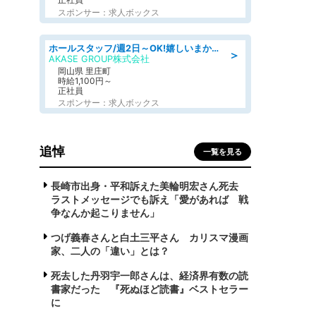
スポンサー：求人ボックス
ホールスタッフ/週2日～OK!嬉しいまかない付き/岡山県/浅口郡里庄町
＞
AKASE GROUP株式会社
岡山県 里庄町
時給1,100円～
正社員
スポンサー：求人ボックス
追悼
一覧を見る
長崎市出身・平和訴えた美輪明宏さん死去
ラストメッセージでも訴え「愛があれば 戦
争なんか起こりません」
つげ義春さんと白土三平さん カリスマ漫画
家、二人の「違い」とは？
死去した丹羽宇一郎さんは、経済界有数の読
書家だった 『死ぬほど読書』ベストセラー
に