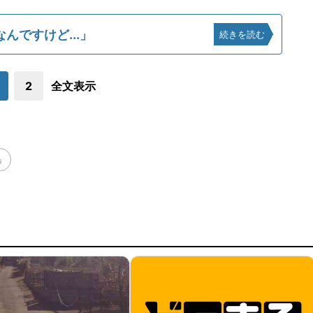
んですけど...」
続きを読む
2
全文表示
島