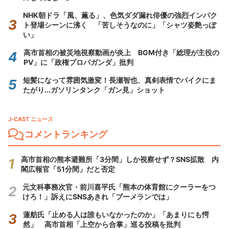
NHK朝ドラ「風、薫る」、色気ダダ漏れ俳優の強烈インパク
ト登場シーンに沸く 「苦しそうなのに」「シャツ姿艶っぽ
い」
高市首相の被災地視察動画が炎上 BGM付き「総理が主役の
PV」に「政権プロパガンダ」批判
短髪になって雰囲気激変！長瀬智也、真剣表情でバイクにま
たがり...ガソリンタンク「ガン見」ショット
J-CAST ニュース
コメントランキング
高市首相の熊本避難所「3分間」しか視察せず？SNS拡散 内
閣広報官「51分間」だと否定
元文科事務次官・前川喜平氏「熊本の体育館にクーラーをつ
けろ！」訴えにSNSあきれ「ブーメランでは」
蓮舫氏「止める人は誰もいなかったのか」「あまりにも愕
然」 高市首相「上空から合掌」巡る投稿を批判