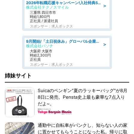
2026年転職応援キャンペーン!入社特典58万円/デンソーで働こう!自動車工場で小型部品の検査業務 denso aichi
＞
株式会社テクノスマイル
三重県 四日市市
時給1,800円
正社員 / 派遣社員
スポンサー：求人ボックス
9月開始/「土日祝休み」グローバル企業での産業保健のお仕事/保健師/高時給/残業なし/服装自由
＞
株式会社パソナ
大阪府 大阪市
時給2,300円
正社員
スポンサー：求人ボックス
姉妹サイト
Suicaのペンギン"夏のラッキーバッグ"が8月
8日に発売。Pensta史上最も豪華な7点入り
だよ~。
通勤中に自転車がパンクし、知らない人の家
に置かせてもらうことになった私。帰りに取