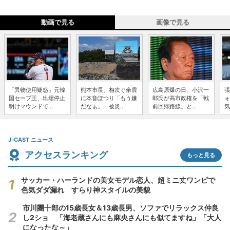
動画で見る
画像で見る
「異物使用疑惑」元韓
熊本市長、相次ぐ余震
広島原爆の日、小沢一
張
国セーブ王、出場停止
に本音ぽつり「もう嫌
郎氏が高市政権を「戦
ォ
明けマウンドで...
だなぁ」 被災...
前回帰路線」と...
気
J-CAST ニュース
アクセスランキング
もっと見る
サッカー・ハーランドの美女モデル恋人、超ミニ丈ワンピで
色気ダダ漏れ すらり神スタイルの美貌
市川團十郎の15歳長女＆13歳長男、ソファでリラックス仲良
し2ショ 「海老蔵さんにも麻央さんにも似てますね」「大人
になったな～」