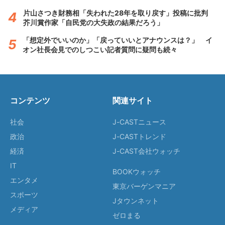
片山さつき財務相「失われた28年を取り戻す」投稿に批判
芥川賞作家「自民党の大失政の結果だろう」
「想定外でいいのか」「戻っていいとアナウンスは？」 イ
オン社長会見でのしつこい記者質問に疑問も続々
コンテンツ
関連サイト
社会
J-CASTニュース
政治
J-CASTトレンド
経済
J-CAST会社ウォッチ
IT
BOOKウォッチ
エンタメ
東京バーゲンマニア
スポーツ
Jタウンネット
メディア
ゼロまる