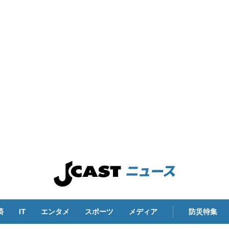
済
IT
エンタメ
スポーツ
メディア
防災特集