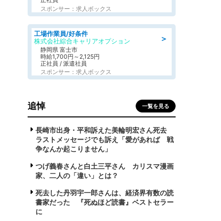
スポンサー：求人ボックス
工場作業員/好条件
＞
株式会社綜合キャリアオプション
静岡県 富士市
時給1,700円～2,125円
正社員 / 派遣社員
スポンサー：求人ボックス
追悼
一覧を見る
長崎市出身・平和訴えた美輪明宏さん死去
ラストメッセージでも訴え「愛があれば 戦
争なんか起こりません」
つげ義春さんと白土三平さん カリスマ漫画
家、二人の「違い」とは？
死去した丹羽宇一郎さんは、経済界有数の読
書家だった 『死ぬほど読書』ベストセラー
に