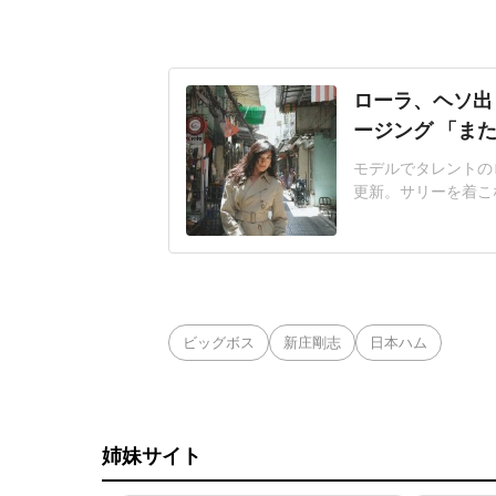
ローラ、ヘソ出
ージング 「ま
モデルでタレントのロ
更新。サリーを着こ
ーと下駄」といい、
ショットなど7枚の
背景に写っているジ
は昔から『黄金の繊
ビッグボス
新庄剛志
日本ハム
姉妹サイト