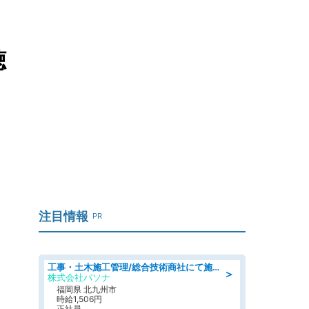
聴
注目情報
PR
工事・土木施工管理/総合技術商社にて施工管理のお仕事/即日勤務可/車通勤可/工事・土木施工管理/生産・品質管理
＞
株式会社パソナ
福岡県 北九州市
時給1,506円
正社員