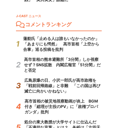
J-CAST ニュース
コメントランキング
蓮舫氏「止める人は誰もいなかったのか」
「あまりにも愕然」 高市首相「上空から
合掌」巡る投稿を批判
高市首相の熊本避難所「3分間」しか視察
せず？SNS拡散 内閣広報官「51分間」だ
と否定
広島原爆の日、小沢一郎氏が高市政権を
「戦前回帰路線」と非難 「この国は再び
滅亡に向かいかねない」
高市首相の被災地視察動画が炎上 BGM
付き「総理が主役のPV」に「政権プロパ
ガンダ」批判
処分の東大教授が大学サイトに仕込んだ
「不適切な言葉」とは？ 各紙は「六四天