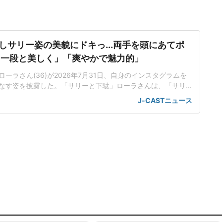
しサリー姿の美貌にドキっ...両手を頭にあてポ
た一段と美しく」「爽やかで魅力的」
ーラさん(36)が2026年7月31日、自身のインスタグラムを
なす姿を披露した。「サリーと下駄」ローラさんは、「サリ
ウエストが見えるデザインのサリーを着用した姿や振り返り
J-CASTニュース
写真を投稿した。「私が着ている伝統衣装のサリーは、後ろの
ュートという植物の繊維からできていて、バングラデシュで
維』と呼ば