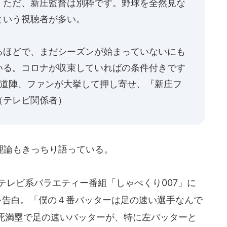
。ただ、新庄監督は別枠です。野球を全然見な
という視聴者が多い。
るほどで、まだシーズンが始まっていないにも
いる。コロナが収束していればの条件付きです
報道陣、ファンが大挙して押し寄せ、『新庄フ
（テレビ関係者）
理論もきっちり語っている。
本テレビ系バラエティー番組「しゃべくり007」に
を告白。「僕の４番バッターは足の速い選手なんで
死満塁で足の速いバッターが、特に左バッターと