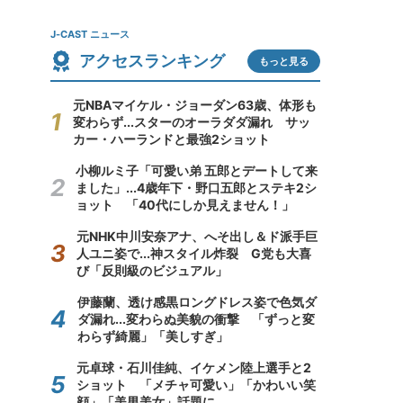
J-CAST ニュース
アクセスランキング
もっと見る
元NBAマイケル・ジョーダン63歳、体形も
変わらず...スターのオーラダダ漏れ サッ
カー・ハーランドと最強2ショット
小柳ルミ子「可愛い弟 五郎とデートして来
ました」...4歳年下・野口五郎とステキ2シ
ョット 「40代にしか見えません！」
元NHK中川安奈アナ、へそ出し＆ド派手巨
人ユニ姿で...神スタイル炸裂 G党も大喜
び「反則級のビジュアル」
伊藤蘭、透け感黒ロングドレス姿で色気ダ
ダ漏れ...変わらぬ美貌の衝撃 「ずっと変
わらず綺麗」「美しすぎ」
元卓球・石川佳純、イケメン陸上選手と2
ショット 「メチャ可愛い」「かわいい笑
顔」「美男美女」話題に