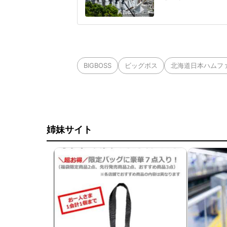
前に約3000人い
たXユーザーから称
緊急搬送者4人を確認
の後17時5
BIGBOSS
ビッグボス
北海道日本ハムフ
姉妹サイト