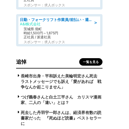
スポンサー：求人ボックス
日勤・フォークリフト作業員/前払い・週払い制度あり/長期安定/有給とりやすい/環境充実
＞
A&I株式会社
茨城県 境町
時給1,500円～1,875円
正社員 / 派遣社員
スポンサー：求人ボックス
追悼
一覧を見る
長崎市出身・平和訴えた美輪明宏さん死去
ラストメッセージでも訴え「愛があれば 戦
争なんか起こりません」
つげ義春さんと白土三平さん カリスマ漫画
家、二人の「違い」とは？
死去した丹羽宇一郎さんは、経済界有数の読
書家だった 『死ぬほど読書』ベストセラー
に