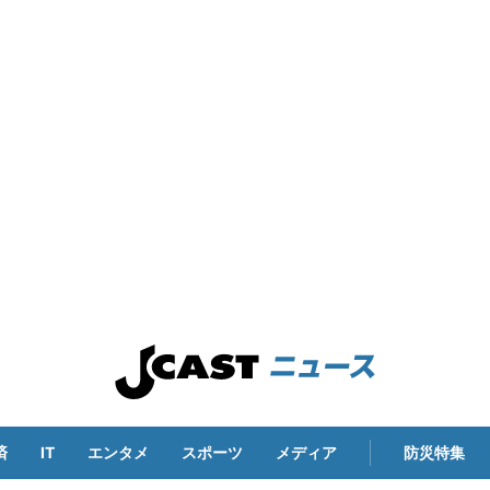
済
IT
エンタメ
スポーツ
メディア
防災特集