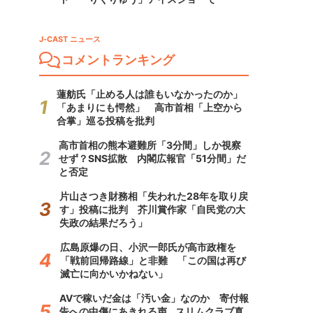
J-CAST ニュース
コメントランキング
蓮舫氏「止める人は誰もいなかったのか」
「あまりにも愕然」 高市首相「上空から
合掌」巡る投稿を批判
高市首相の熊本避難所「3分間」しか視察
せず？SNS拡散 内閣広報官「51分間」だ
と否定
片山さつき財務相「失われた28年を取り戻
す」投稿に批判 芥川賞作家「自民党の大
失政の結果だろう」
広島原爆の日、小沢一郎氏が高市政権を
「戦前回帰路線」と非難 「この国は再び
滅亡に向かいかねない」
AVで稼いだ金は「汚い金」なのか 寄付報
告への中傷にあきれる声...スリムクラブ真