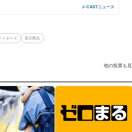
た客について全て避難誘導完了していたと明かし、会見を見てい
J-CASTニュース
賛の声が寄せられている。死者3人、心肺停止1人、負傷による
28日16時27分頃に熊本県内で最大震度7の地震が発生し、そ
ァイターズ
新庄剛志
他の投票も見