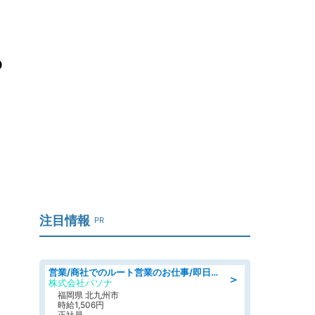
っ
注目情報
PR
営業/商社でのルート営業のお仕事/即日勤務可/車通勤可/営業
＞
株式会社パソナ
福岡県 北九州市
時給1,506円
正社員