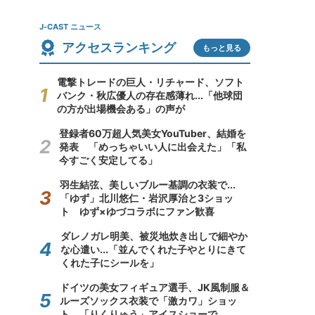
J-CAST ニュース
アクセスランキング
もっと見る
電撃トレードの巨人・リチャード、ソフト
バンク・秋広優人の存在感薄れ...「他球団
の方が出場機会ある」の声が
登録者60万超人気美女YouTuber、結婚を
発表 「めっちゃいい人に出会えた」「私
今すごく安定してる」
羽生結弦、美しいブルー基調の衣装で...
「ゆず」北川悠仁・岩沢厚治と3ショッ
ト ゆず×ゆづコラボにファン歓喜
ダレノガレ明美、被災地炊き出しで細やか
な心遣い...「並んでくれた子やとりにきて
くれた子にシールを」
ドイツの美女フィギュア選手、JK風制服＆
ルーズソックス衣装で「激カワ」ショッ
ト 「りくりゅう」アイスショーで