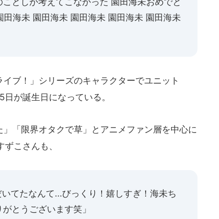
のことしか考えてこなかった 園田海未おめでと
園田海未 園田海未 園田海未 園田海未 園田海未
イブ！」シリーズのキャラクターでユニット
15日が誕生日になっている。
」「限界オタクで草」とアニメファン層を中心に
すずこさんも、
いてたなんて...びっくり！嬉しすぎ！海未ち
りがとうございます笑」