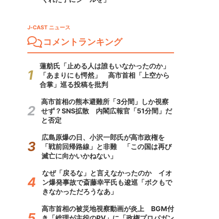
J-CAST ニュース
コメントランキング
蓮舫氏「止める人は誰もいなかったのか」
「あまりにも愕然」 高市首相「上空から
合掌」巡る投稿を批判
高市首相の熊本避難所「3分間」しか視察
せず？SNS拡散 内閣広報官「51分間」だ
と否定
広島原爆の日、小沢一郎氏が高市政権を
「戦前回帰路線」と非難 「この国は再び
滅亡に向かいかねない」
なぜ「戻るな」と言えなかったのか イオ
ン爆発事故で斎藤幸平氏も逡巡「ボクもで
きなかっただろうなあ」
高市首相の被災地視察動画が炎上 BGM付
き「総理が主役のPV」に「政権プロパガン