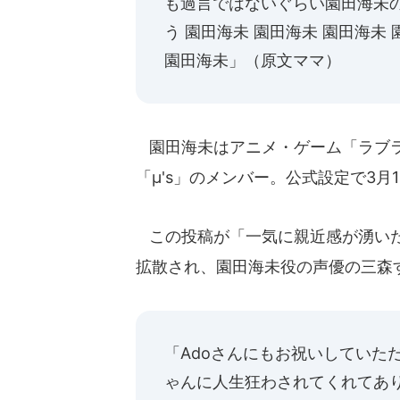
も過言ではないぐらい園田海未
う 園田海未 園田海未 園田海未 
園田海未」（原文ママ）
園田海未はアニメ・ゲーム「ラブラ
「μ's」のメンバー。公式設定で3月
この投稿が「一気に親近感が湧いた
拡散され、園田海未役の声優の三森
「Adoさんにもお祝いしていただ
ゃんに人生狂わされてくれてあ