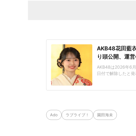
AKB48花田
り頭公開、運営
AKB48は2026年
日付で解除したと発
た。禁止事項の「特
社、DHの発表によ
繰り返していたこと
な治療に専念で
Ado
ラブライブ！
園田海未