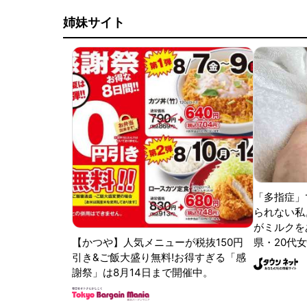
姉妹サイト
「多指症」
られない私
がミルクをあ
【かつや】人気メニューが税抜150円
県・20代女
引き&ご飯大盛り無料!お得すぎる「感
謝祭」は8月14日まで開催中。