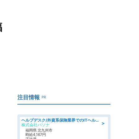
福
注目情報
PR
ヘルプデスク/外資系保険業界でのITヘルプデスク業務/駅近/即日勤務可/ヘルプデスク
＞
株式会社パソナ
福岡県 北九州市
時給4,167円
正社員