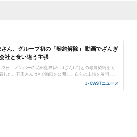
藍衣さん、グループ初の「契約解除」 動画でざんぎ
会社と食い違う主張
6月23日、メンバーの花田藍衣(めい)さん(21)との専属契約を同
表した。花田さんはXで動画を公開し、自らの主張を展開し
定のファンとの繋がりが発覚」も復帰を要望AKB48の運営会
J-CASTニュース
ると、花田さんが25年12月頃より体調不良を理由とする遅刻を
から、「本人の体調を最優先に考え、その原因を特定し適切