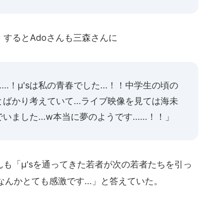
するとAdoさんも三森さんに
..！μ'sは私の青春でした...！！中学生の頃の
ばかり考えていて...ライブ映像を見ては海未
した...w本当に夢のようです......！！」
も「μ'sを通ってきた若者が次の若者たちを引っ
んかとても感激です...」と答えていた。