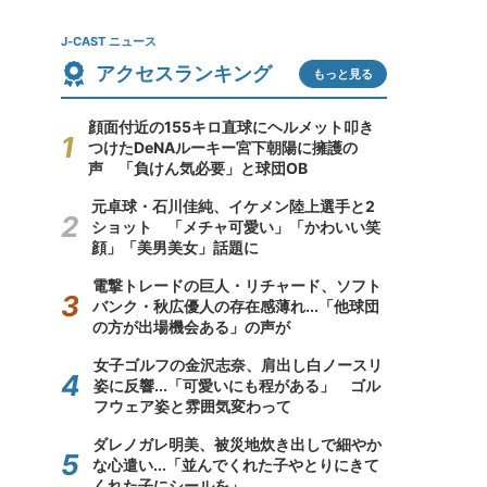
J-CAST ニュース
アクセスランキング
もっと見る
顔面付近の155キロ直球にヘルメット叩き
つけたDeNAルーキー宮下朝陽に擁護の
声 「負けん気必要」と球団OB
元卓球・石川佳純、イケメン陸上選手と2
ショット 「メチャ可愛い」「かわいい笑
顔」「美男美女」話題に
電撃トレードの巨人・リチャード、ソフト
バンク・秋広優人の存在感薄れ...「他球団
の方が出場機会ある」の声が
女子ゴルフの金沢志奈、肩出し白ノースリ
姿に反響...「可愛いにも程がある」 ゴル
フウェア姿と雰囲気変わって
ダレノガレ明美、被災地炊き出しで細やか
な心遣い...「並んでくれた子やとりにきて
くれた子にシールを」