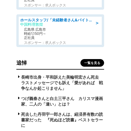
スポンサー：求人ボックス
ホールスタッフ/「未経験者さん&バイトデビューも大歓迎」残業ほぼなし×1日3時間〜勤務OK!フォロー体制も充実/広島県/広島市南区
＞
中国料理敦煌
広島県 広島市
時給1,150円～
正社員
スポンサー：求人ボックス
追悼
一覧を見る
長崎市出身・平和訴えた美輪明宏さん死去
ラストメッセージでも訴え「愛があれば 戦
争なんか起こりません」
つげ義春さんと白土三平さん カリスマ漫画
家、二人の「違い」とは？
死去した丹羽宇一郎さんは、経済界有数の読
書家だった 『死ぬほど読書』ベストセラー
に