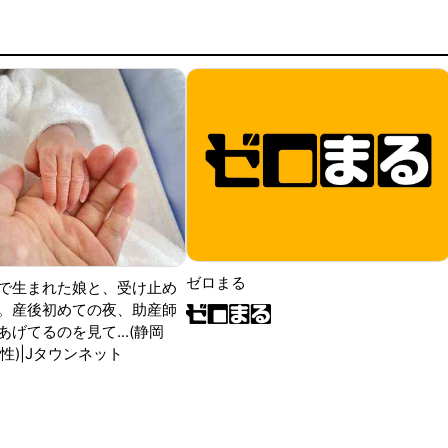
ゼロまる
で生まれた娘と、受け止め
。産後初めての夜、助産師
げてるのを見て...(静岡
性)|Jタウンネット