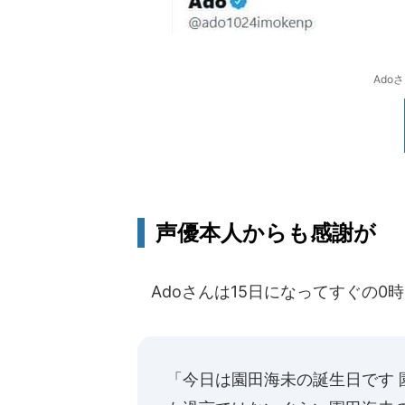
Ado
声優本人からも感謝が
Adoさんは15日になってすぐの0
「今日は園田海未の誕生日です