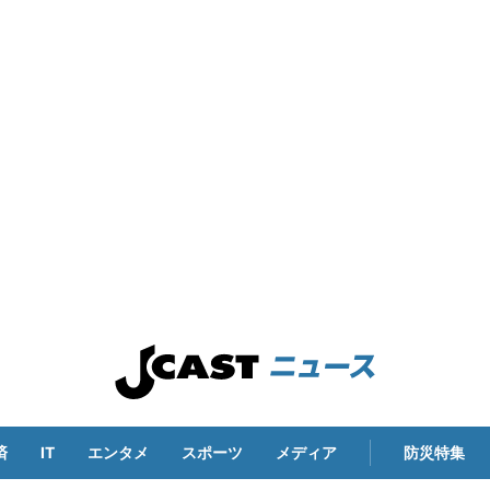
済
IT
エンタメ
スポーツ
メディア
防災特集