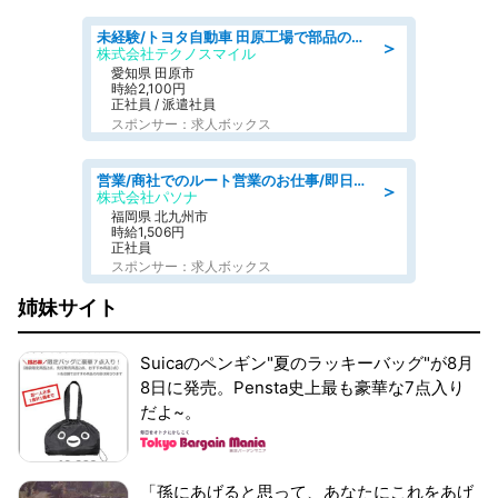
未経験/トヨタ自動車 田原工場で部品の運搬作業/tutumi
＞
株式会社テクノスマイル
愛知県 田原市
時給2,100円
正社員 / 派遣社員
スポンサー：求人ボックス
営業/商社でのルート営業のお仕事/即日勤務可/車通勤可/営業
＞
株式会社パソナ
福岡県 北九州市
時給1,506円
正社員
スポンサー：求人ボックス
姉妹サイト
Suicaのペンギン"夏のラッキーバッグ"が8月
8日に発売。Pensta史上最も豪華な7点入り
だよ~。
「孫にあげると思って、あなたにこれをあげ