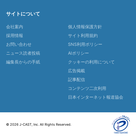
サイトについて
会社案内
個人情報保護方針
採用情報
サイト利用規約
お問い合わせ
SNS利用ポリシー
ニュース読者投稿
AIポリシー
編集長からの手紙
クッキーの利用について
広告掲載
記事配信
コンテンツ二次利用
日本インターネット報道協会
© 2026 J-CAST, Inc. All Rights Reserved.