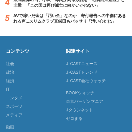
非難 「この国は再び滅亡に向かいかねない」
AVで稼いだ金は「汚い金」なのか 寄付報告への中傷にあき
れる声...スリムクラブ真栄田もバッサリ「汚い心だね」
コンテンツ
関連サイト
社会
J-CASTニュース
政治
J-CASTトレンド
経済
J-CAST会社ウォッチ
IT
BOOKウォッチ
エンタメ
東京バーゲンマニア
スポーツ
Jタウンネット
メディア
ゼロまる
動画