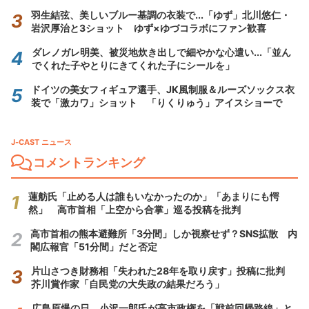
羽生結弦、美しいブルー基調の衣装で...「ゆず」北川悠仁・
岩沢厚治と3ショット ゆず×ゆづコラボにファン歓喜
ダレノガレ明美、被災地炊き出しで細やかな心遣い...「並ん
でくれた子やとりにきてくれた子にシールを」
ドイツの美女フィギュア選手、JK風制服＆ルーズソックス衣
装で「激カワ」ショット 「りくりゅう」アイスショーで
J-CAST ニュース
コメントランキング
蓮舫氏「止める人は誰もいなかったのか」「あまりにも愕
然」 高市首相「上空から合掌」巡る投稿を批判
高市首相の熊本避難所「3分間」しか視察せず？SNS拡散 内
閣広報官「51分間」だと否定
片山さつき財務相「失われた28年を取り戻す」投稿に批判
芥川賞作家「自民党の大失政の結果だろう」
広島原爆の日、小沢一郎氏が高市政権を「戦前回帰路線」と