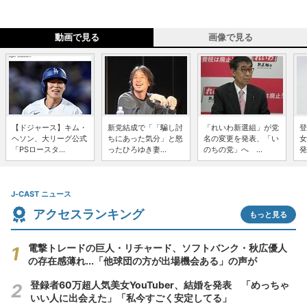
動画で見る
画像で見る
【ドジャース】キム・
新党結成で「「騙し討
「れいわ新選組」が党
登
ヘソン、大リーグ公式
ちにあった気分」と怒
名の変更を発表、「い
女
「PSロースタ...
ったひろゆき妻...
のちの党」へ ...
発
J-CAST ニュース
アクセスランキング
もっと見る
電撃トレードの巨人・リチャード、ソフトバンク・秋広優人
の存在感薄れ...「他球団の方が出場機会ある」の声が
登録者60万超人気美女YouTuber、結婚を発表 「めっちゃ
いい人に出会えた」「私今すごく安定してる」