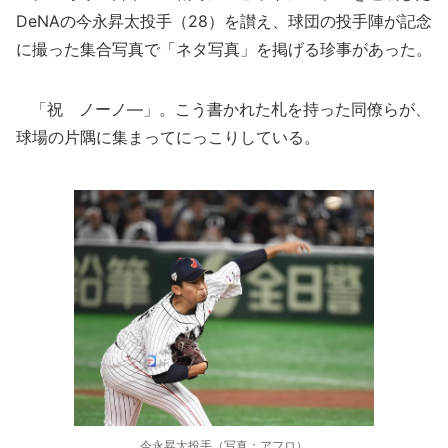
DeNAの今永昇太投手（28）を讃え、球団の投手陣が記念
に撮った集合写真で「ネタ写真」を掲げる珍事があった。
「祝 ノーノ―」。こう書かれた札を持った同僚らが、
球場の片隅に集まってにっこりしている。
今永昇太投手（写真：アフロ）