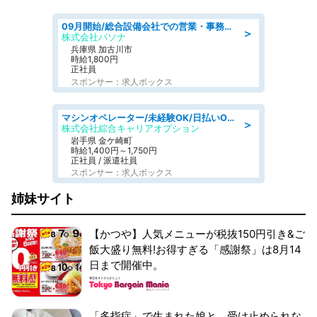
09月開始/総合設備会社での営業・事務のお仕事/車通勤可/賞与あり/営業/営業事務
＞
株式会社パソナ
兵庫県 加古川市
時給1,800円
正社員
スポンサー：求人ボックス
マシンオペレーター/未経験OK/日払いOK/寮完備/交替制/20・30・40代活躍中
＞
株式会社綜合キャリアオプション
岩手県 金ケ崎町
時給1,400円～1,750円
正社員 / 派遣社員
スポンサー：求人ボックス
姉妹サイト
【かつや】人気メニューが税抜150円引き&ご
飯大盛り無料!お得すぎる「感謝祭」は8月14
日まで開催中。
「多指症」で生まれた娘と、受け止められな