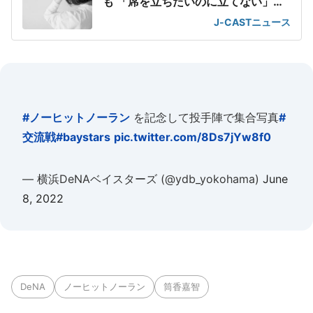
も 「席を立ちたいのに立てない」息
苦しさ
J-CASTニュース
#ノーヒットノーラン
を記念して投手陣で集合写真
#
交流戦
#baystars
pic.twitter.com/8Ds7jYw8f0
— 横浜DeNAベイスターズ (@ydb_yokohama)
June
8, 2022
DeNA
ノーヒットノーラン
筒香嘉智