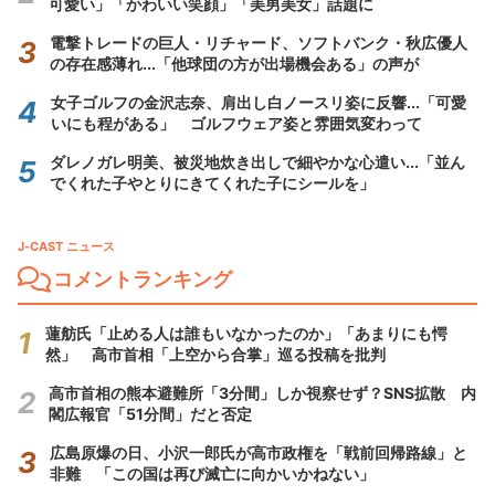
可愛い」「かわいい笑顔」「美男美女」話題に
電撃トレードの巨人・リチャード、ソフトバンク・秋広優人
の存在感薄れ...「他球団の方が出場機会ある」の声が
女子ゴルフの金沢志奈、肩出し白ノースリ姿に反響...「可愛
いにも程がある」 ゴルフウェア姿と雰囲気変わって
ダレノガレ明美、被災地炊き出しで細やかな心遣い...「並ん
でくれた子やとりにきてくれた子にシールを」
J-CAST ニュース
コメントランキング
蓮舫氏「止める人は誰もいなかったのか」「あまりにも愕
然」 高市首相「上空から合掌」巡る投稿を批判
高市首相の熊本避難所「3分間」しか視察せず？SNS拡散 内
閣広報官「51分間」だと否定
広島原爆の日、小沢一郎氏が高市政権を「戦前回帰路線」と
非難 「この国は再び滅亡に向かいかねない」