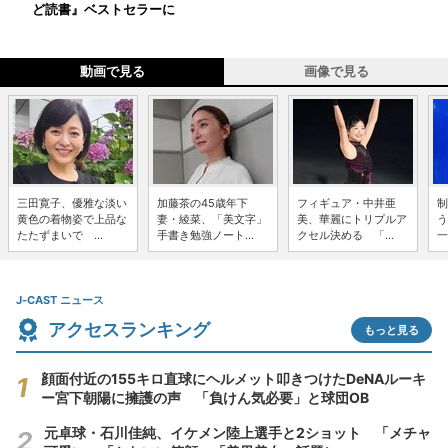
ど読書』ベストセラーに
動画で見る
画像で見る
三田寛子、優雅な淡い
加藤茶の45歳年下
フィギュア・中井亜
制
黄色の着物姿で上品な
妻・綾菜、「美文字」
美、華麗にトリプルア
う
たたずまいで ...
手書き勉強ノート...
クセル決める 「...
一
J-CAST ニュース
アクセスランキング
もっと見る
顔面付近の155キロ直球にヘルメット叩きつけたDeNAルーキ
ー宮下朝陽に擁護の声 「負けん気必要」と球団OB
元卓球・石川佳純、イケメン陸上選手と2ショット 「メチャ