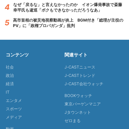
なぜ「戻るな」と言えなかったのか イオン爆発事故で斎藤
幸平氏も逡巡「ボクもできなかっただろうなあ」
高市首相の被災地視察動画が炎上 BGM付き「総理が主役の
PV」に「政権プロパガンダ」批判
コンテンツ
関連サイト
社会
J-CASTニュース
政治
J-CASTトレンド
経済
J-CAST会社ウォッチ
IT
BOOKウォッチ
エンタメ
東京バーゲンマニア
スポーツ
Jタウンネット
メディア
ゼロまる
動画