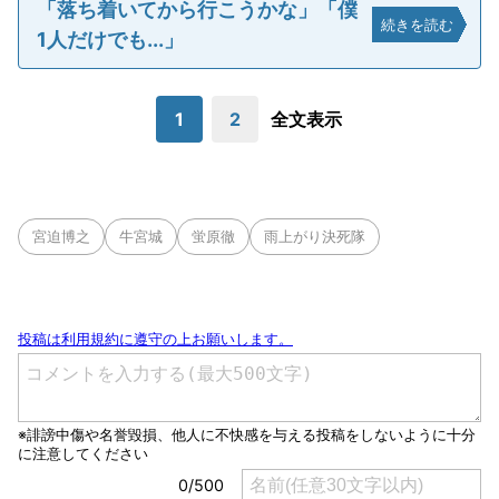
「落ち着いてから行こうかな」「僕
続きを読む
1人だけでも...」
1
2
全文表示
宮迫博之
牛宮城
蛍原徹
雨上がり決死隊