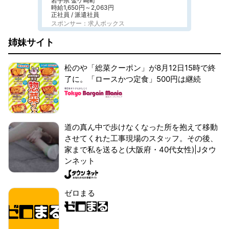
岩手県 金ケ崎町
時給1,650円～2,063円
正社員 / 派遣社員
スポンサー：求人ボックス
姉妹サイト
松のや「総菜クーポン」が8月12日15時で終
了に。「ロースかつ定食」500円は継続
道の真ん中で歩けなくなった所を抱えて移動
させてくれた工事現場のスタッフ。その後、
家まで私を送ると(大阪府・40代女性)|Jタウ
ンネット
ゼロまる