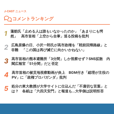
J-CAST ニュース
コメントランキング
蓮舫氏「止める人は誰もいなかったのか」「あまりにも愕
然」 高市首相「上空から合掌」巡る投稿を批判
広島原爆の日、小沢一郎氏が高市政権を「戦前回帰路線」と
非難 「この国は再び滅亡に向かいかねない」
高市首相の熊本避難所「3分間」しか視察せず？SNS拡散 内
閣広報官「51分間」だと否定
高市首相の被災地視察動画が炎上 BGM付き「総理が主役の
PV」に「政権プロパガンダ」批判
処分の東大教授が大学サイトに仕込んだ「不適切な言葉」と
は？ 各紙は「六四天安門」と報道も...大学側は説明拒否