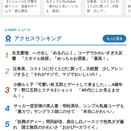
【ドジャース】打撃不
元カップルYouTuber
辻希美、コストコに行
「
振ベッツ、低迷のチー
「夜のひと笑い」いち
くたびに買って...大絶
紗
ムで「最も懸念...
え、新恋...
賛 少しア...
リ
J-CAST ニュース
アクセスランキング
もっと見る
生見愛瑠、へそ出し「めるのふく」コーデでかわいすぎ大反
響 「スタイル抜群」「めっちゃお洒落」「最高！」
辻希美、コストコに行くたびに買って...大絶賛 少しアレン
ジすると「それがマジで、マジでおいしいの！」
小柳ルミ子「可愛い弟 五郎とデートして来ました」...4歳年
下・野口五郎とステキ2ショット 「40代にしか見えませ
ん！」
サッカー堂安律の美人妻・明松美玖、シンプル私服コーデも
「激カワ」サングラス頭にのせて 「本当にかわいい」
「役満ボディー」岡田紗佳、肩出し白ノースリで色気ダダ漏
れ 国士無双のかわいさ「おかぴーカワイイ」