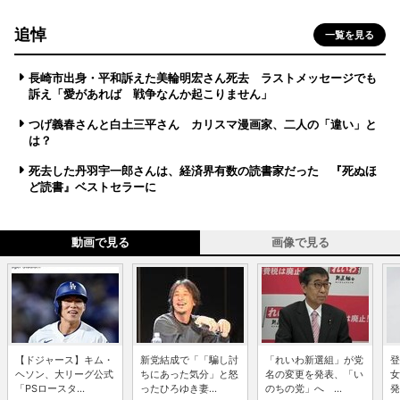
追悼
一覧を見る
長崎市出身・平和訴えた美輪明宏さん死去 ラストメッセージでも
訴え「愛があれば 戦争なんか起こりません」
つげ義春さんと白土三平さん カリスマ漫画家、二人の「違い」と
は？
死去した丹羽宇一郎さんは、経済界有数の読書家だった 『死ぬほ
ど読書』ベストセラーに
動画で見る
画像で見る
【ドジャース】キム・
新党結成で「「騙し討
「れいわ新選組」が党
登
ヘソン、大リーグ公式
ちにあった気分」と怒
名の変更を発表、「い
女
「PSロースタ...
ったひろゆき妻...
のちの党」へ ...
発