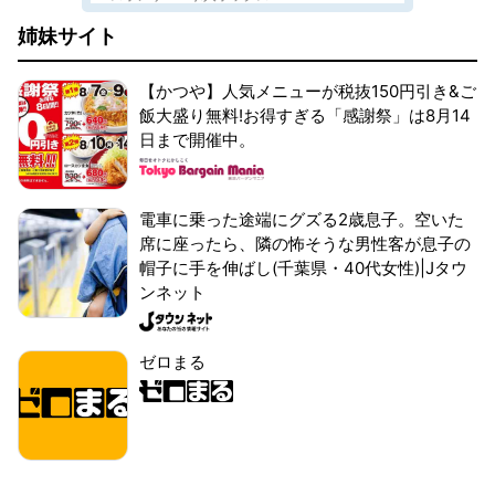
姉妹サイト
【かつや】人気メニューが税抜150円引き&ご
飯大盛り無料!お得すぎる「感謝祭」は8月14
日まで開催中。
電車に乗った途端にグズる2歳息子。空いた
席に座ったら、隣の怖そうな男性客が息子の
帽子に手を伸ばし(千葉県・40代女性)|Jタウ
ンネット
ゼロまる