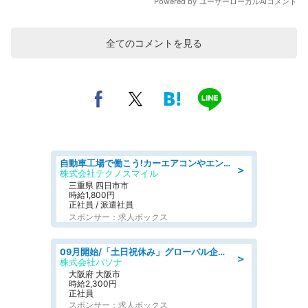
全てのコメントを見る
自動車工場で働こう!カーエアコンやエンジンの製造・加工業務/寮完備 denso aichi
＞
株式会社テクノスマイル
三重県 四日市市
時給1,800円
正社員 / 派遣社員
スポンサー：求人ボックス
09月開始/「土日祝休み」グローバル企業での産業保健のお仕事/保健師/高時給/残業なし/服装自由
＞
株式会社パソナ
大阪府 大阪市
時給2,300円
正社員
スポンサー：求人ボックス