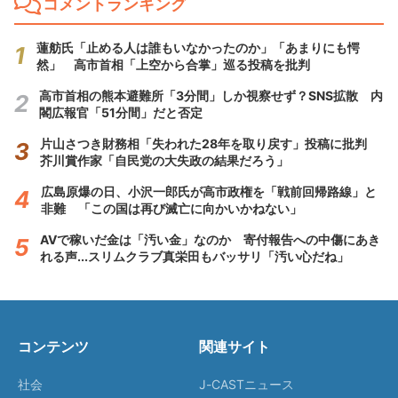
コメントランキング
蓮舫氏「止める人は誰もいなかったのか」「あまりにも愕
然」 高市首相「上空から合掌」巡る投稿を批判
高市首相の熊本避難所「3分間」しか視察せず？SNS拡散 内
閣広報官「51分間」だと否定
片山さつき財務相「失われた28年を取り戻す」投稿に批判
芥川賞作家「自民党の大失政の結果だろう」
広島原爆の日、小沢一郎氏が高市政権を「戦前回帰路線」と
非難 「この国は再び滅亡に向かいかねない」
AVで稼いだ金は「汚い金」なのか 寄付報告への中傷にあき
れる声...スリムクラブ真栄田もバッサリ「汚い心だね」
コンテンツ
関連サイト
社会
J-CASTニュース