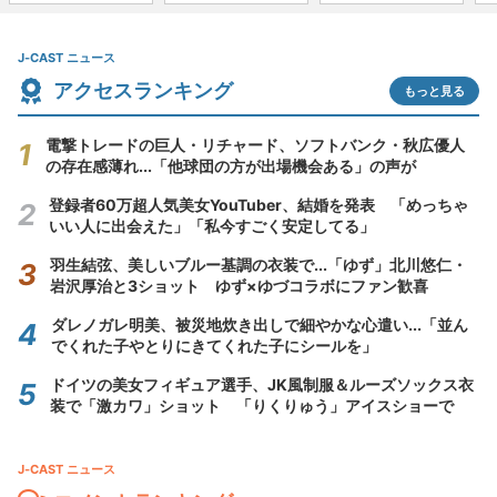
J-CAST ニュース
アクセスランキング
もっと見る
電撃トレードの巨人・リチャード、ソフトバンク・秋広優人
の存在感薄れ...「他球団の方が出場機会ある」の声が
登録者60万超人気美女YouTuber、結婚を発表 「めっちゃ
いい人に出会えた」「私今すごく安定してる」
羽生結弦、美しいブルー基調の衣装で...「ゆず」北川悠仁・
岩沢厚治と3ショット ゆず×ゆづコラボにファン歓喜
ダレノガレ明美、被災地炊き出しで細やかな心遣い...「並ん
でくれた子やとりにきてくれた子にシールを」
ドイツの美女フィギュア選手、JK風制服＆ルーズソックス衣
装で「激カワ」ショット 「りくりゅう」アイスショーで
J-CAST ニュース