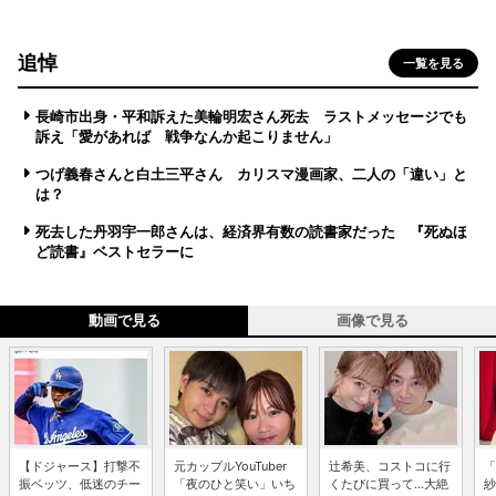
追悼
一覧を見る
長崎市出身・平和訴えた美輪明宏さん死去 ラストメッセージでも
訴え「愛があれば 戦争なんか起こりません」
つげ義春さんと白土三平さん カリスマ漫画家、二人の「違い」と
は？
死去した丹羽宇一郎さんは、経済界有数の読書家だった 『死ぬほ
ど読書』ベストセラーに
動画で見る
画像で見る
【ドジャース】打撃不
元カップルYouTuber
辻希美、コストコに行
「
振ベッツ、低迷のチー
「夜のひと笑い」いち
くたびに買って...大絶
紗