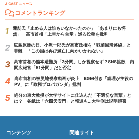
J-CAST ニュース
コメントランキング
蓮舫氏「止める人は誰もいなかったのか」「あまりにも愕
然」 高市首相「上空から合掌」巡る投稿を批判
広島原爆の日、小沢一郎氏が高市政権を「戦前回帰路線」と
非難 「この国は再び滅亡に向かいかねない」
高市首相の熊本避難所「3分間」しか視察せず？SNS拡散 内
閣広報官「51分間」だと否定
高市首相の被災地視察動画が炎上 BGM付き「総理が主役の
PV」に「政権プロパガンダ」批判
処分の東大教授が大学サイトに仕込んだ「不適切な言葉」と
は？ 各紙は「六四天安門」と報道も...大学側は説明拒否
コンテンツ
関連サイト