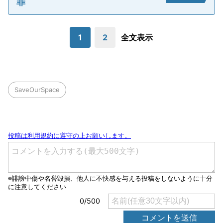
罪
1
2
全文表示
SaveOurSpace