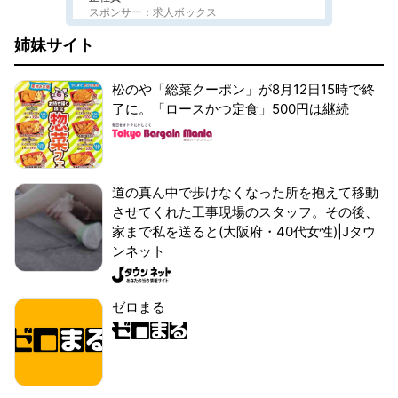
スポンサー：求人ボックス
姉妹サイト
松のや「総菜クーポン」が8月12日15時で終
了に。「ロースかつ定食」500円は継続
道の真ん中で歩けなくなった所を抱えて移動
させてくれた工事現場のスタッフ。その後、
家まで私を送ると(大阪府・40代女性)|Jタウ
ンネット
ゼロまる