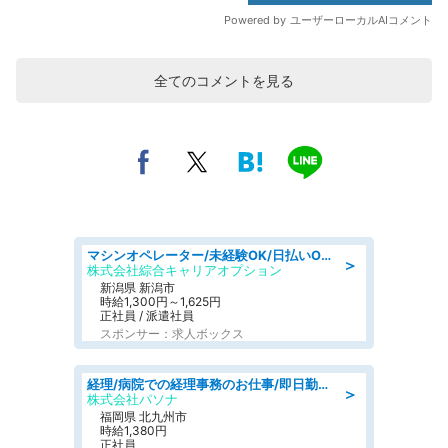
全てのコメントを見る
マシンオペレーター/未経験OK/日払いOK/寮完備/交替制/20・30・40代活躍中
＞
株式会社綜合キャリアオプション
新潟県 新潟市
時給1,300円～1,625円
正社員 / 派遣社員
スポンサー：求人ボックス
経理/病院での経理事務のお仕事/即日勤務可/車通勤可/経理/一般事務
＞
株式会社パソナ
福岡県 北九州市
時給1,380円
正社員