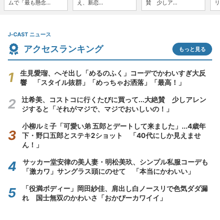
ムで「最も懸念...
え、新恋...
賛 少しア...
リ
J-CAST ニュース
アクセスランキング
もっと見る
生見愛瑠、へそ出し「めるのふく」コーデでかわいすぎ大反
響 「スタイル抜群」「めっちゃお洒落」「最高！」
辻希美、コストコに行くたびに買って...大絶賛 少しアレン
ジすると「それがマジで、マジでおいしいの！」
小柳ルミ子「可愛い弟 五郎とデートして来ました」...4歳年
下・野口五郎とステキ2ショット 「40代にしか見えませ
ん！」
サッカー堂安律の美人妻・明松美玖、シンプル私服コーデも
「激カワ」サングラス頭にのせて 「本当にかわいい」
「役満ボディー」岡田紗佳、肩出し白ノースリで色気ダダ漏
れ 国士無双のかわいさ「おかぴーカワイイ」