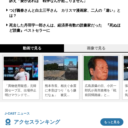
訴え「愛があれば 戦争なんか起こりません」
つげ義春さんと白土三平さん カリスマ漫画家、二人の「違い」と
は？
死去した丹羽宇一郎さんは、経済界有数の読書家だった 『死ぬほ
ど読書』ベストセラーに
動画で見る
画像で見る
「異物使用疑惑」元韓
熊本市長、相次ぐ余震
広島原爆の日、小沢一
張
国セーブ王、出場停止
に本音ぽつり「もう嫌
郎氏が高市政権を「戦
ォ
明けマウンドで...
だなぁ」 被災...
前回帰路線」と...
気
J-CAST ニュース
アクセスランキング
もっと見る