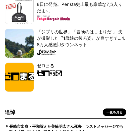
8日に発売。Pensta史上最も豪華な7点入り
だよ~。
「ジブリの世界」「冒険のはじまりだ!」 夫
が撮影した〝1歳娘の後ろ姿〟が良すぎて...4.
8万人感激|Jタウンネット
ゼロまる
追悼
一覧を見る
長崎市出身・平和訴えた美輪明宏さん死去 ラストメッセージでも