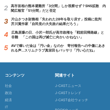
高市首相の熊本避難所「3分間」しか視察せず？SNS拡散 内
閣広報官「51分間」だと否定
片山さつき財務相「失われた28年を取り戻す」投稿に批判
芥川賞作家「自民党の大失政の結果だろう」
広島原爆の日、小沢一郎氏が高市政権を「戦前回帰路線」と
非難 「この国は再び滅亡に向かいかねない」
AVで稼いだ金は「汚い金」なのか 寄付報告への中傷にあき
れる声...スリムクラブ真栄田もバッサリ「汚い心だね」
コンテンツ
関連サイト
社会
J-CASTニュース
政治
J-CASTトレンド
経済
J-CAST会社ウォッチ
IT
BOOKウォッチ