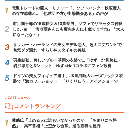
電撃トレードの巨人・リチャード、ソフトバンク・秋広優人
の存在感薄れ...「他球団の方が出場機会ある」の声が
市川團十郎の15歳長女＆13歳長男、ソファでリラックス仲良
し2ショ 「海老蔵さんにも麻央さんにも似てますね」「大人
になったな～」
サッカー・ハーランドの美女モデル恋人、超ミニ丈ワンピで
色気ダダ漏れ すらり神スタイルの美貌
羽生結弦、美しいブルー基調の衣装で...「ゆず」北川悠仁・
岩沢厚治と3ショット ゆず×ゆづコラボにファン歓喜
ドイツの美女フィギュア選手、JK風制服＆ルーズソックス衣
装で「激カワ」ショット 「りくりゅう」アイスショーで
J-CAST ニュース
コメントランキング
蓮舫氏「止める人は誰もいなかったのか」「あまりにも愕
然」 高市首相「上空から合掌」巡る投稿を批判