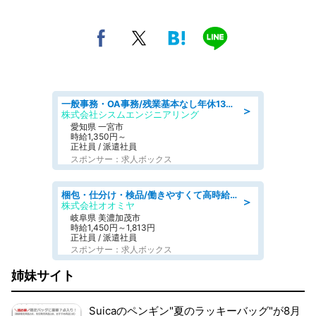
一般事務・OA事務/残業基本なし年休130日社保完備の一般・調達事務
＞
株式会社シスムエンジニアリング
愛知県 一宮市
時給1,350円～
正社員 / 派遣社員
スポンサー：求人ボックス
梱包・仕分け・検品/働きやすくて高時給の仕分け作業長期休暇充実/残業なし
＞
株式会社オオミヤ
岐阜県 美濃加茂市
時給1,450円～1,813円
正社員 / 派遣社員
スポンサー：求人ボックス
姉妹サイト
Suicaのペンギン"夏のラッキーバッグ"が8月