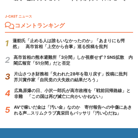
J-CAST ニュース
コメントランキング
蓮舫氏「止める人は誰もいなかったのか」「あまりにも愕
然」 高市首相「上空から合掌」巡る投稿を批判
高市首相の熊本避難所「3分間」しか視察せず？SNS拡散 内
閣広報官「51分間」だと否定
片山さつき財務相「失われた28年を取り戻す」投稿に批判
芥川賞作家「自民党の大失政の結果だろう」
広島原爆の日、小沢一郎氏が高市政権を「戦前回帰路線」と
非難 「この国は再び滅亡に向かいかねない」
AVで稼いだ金は「汚い金」なのか 寄付報告への中傷にあき
れる声...スリムクラブ真栄田もバッサリ「汚い心だね」