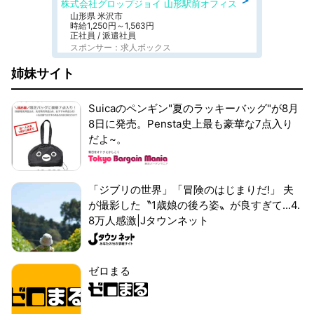
株式会社グロップジョイ 山形駅前オフィス
山形県 米沢市
時給1,250円～1,563円
正社員 / 派遣社員
スポンサー：求人ボックス
姉妹サイト
Suicaのペンギン"夏のラッキーバッグ"が8月
8日に発売。Pensta史上最も豪華な7点入り
だよ~。
「ジブリの世界」「冒険のはじまりだ!」 夫
が撮影した〝1歳娘の後ろ姿〟が良すぎて...4.
8万人感激|Jタウンネット
ゼロまる