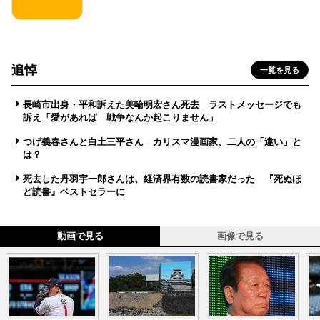
追悼
一覧を見る
長崎市出身・平和訴えた美輪明宏さん死去 ラストメッセージでも
訴え「愛があれば 戦争なんか起こりません」
つげ義春さんと白土三平さん カリスマ漫画家、二人の「違い」と
は？
死去した丹羽宇一郎さんは、経済界有数の読書家だった 『死ぬほ
ど読書』ベストセラーに
動画で見る
画像で見る