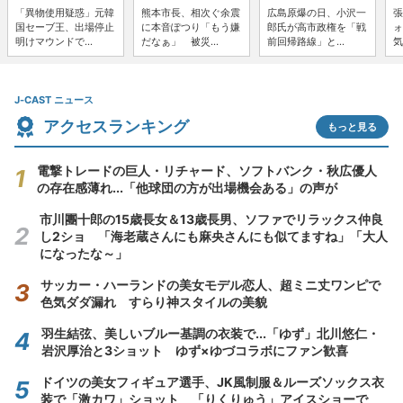
「異物使用疑惑」元韓
熊本市長、相次ぐ余震
広島原爆の日、小沢一
張
国セーブ王、出場停止
に本音ぽつり「もう嫌
郎氏が高市政権を「戦
ォ
明けマウンドで...
だなぁ」 被災...
前回帰路線」と...
気
J-CAST ニュース
アクセスランキング
もっと見る
電撃トレードの巨人・リチャード、ソフトバンク・秋広優人
の存在感薄れ...「他球団の方が出場機会ある」の声が
市川團十郎の15歳長女＆13歳長男、ソファでリラックス仲良
し2ショ 「海老蔵さんにも麻央さんにも似てますね」「大人
になったな～」
サッカー・ハーランドの美女モデル恋人、超ミニ丈ワンピで
色気ダダ漏れ すらり神スタイルの美貌
羽生結弦、美しいブルー基調の衣装で...「ゆず」北川悠仁・
岩沢厚治と3ショット ゆず×ゆづコラボにファン歓喜
ドイツの美女フィギュア選手、JK風制服＆ルーズソックス衣
装で「激カワ」ショット 「りくりゅう」アイスショーで