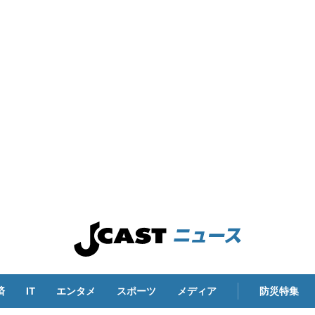
済
IT
エンタメ
スポーツ
メディア
防災特集