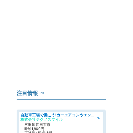
注目情報
PR
自動車工場で働こう!カーエアコンやエンジンの製造・加工業務/寮完備 denso aichi
＞
株式会社テクノスマイル
三重県 四日市市
時給1,800円
正社員 / 派遣社員