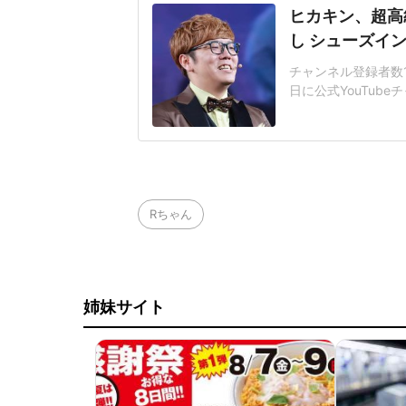
ヒカキン、超高
し シューズイ
チャンネル登録者数19
日に公式YouTub
アー2026【8年
全貌が明かされた。
いうヒカキンさんは
額は明かさ
Rちゃん
姉妹サイト