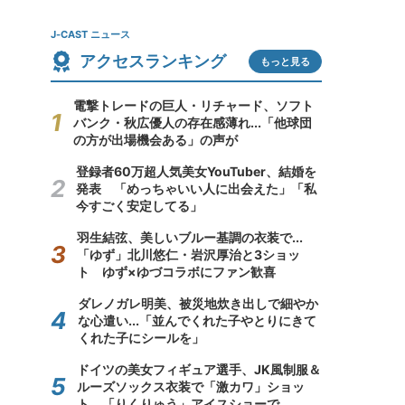
J-CAST ニュース
アクセスランキング
もっと見る
電撃トレードの巨人・リチャード、ソフト
バンク・秋広優人の存在感薄れ...「他球団
の方が出場機会ある」の声が
登録者60万超人気美女YouTuber、結婚を
発表 「めっちゃいい人に出会えた」「私
今すごく安定してる」
羽生結弦、美しいブルー基調の衣装で...
「ゆず」北川悠仁・岩沢厚治と3ショッ
ト ゆず×ゆづコラボにファン歓喜
ダレノガレ明美、被災地炊き出しで細やか
な心遣い...「並んでくれた子やとりにきて
くれた子にシールを」
ドイツの美女フィギュア選手、JK風制服＆
ルーズソックス衣装で「激カワ」ショッ
ト 「りくりゅう」アイスショーで