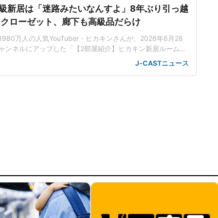
級新居は「迷路みたいなんすよ」8年ぶり引っ越
ンクローゼット、廊下も高級品だらけ
80万人の人気YouTuber・ヒカキンさんが、2026年6月28
eチャンネルにアップした「【2部屋紹介】ヒカキン新居ルームツ
ぶりの引っ越し】」で、引っ越ししたことを報告。豪華な新居の
J-CASTニュース
「家族のため」に引っ越しを決意8年ぶりに引っ越しをしたと
、引っ越し費用について「過去最高額」と発表。具体的な金