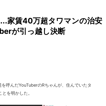
..家賃40万超タワマンの治安
uberが引っ越し決断
呼んだYouTuberのRちゃんが、住んでいたタ
ことを明かした。