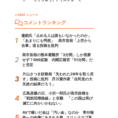
J-CAST ニュース
コメントランキング
蓮舫氏「止める人は誰もいなかったのか」
「あまりにも愕然」 高市首相「上空から
合掌」巡る投稿を批判
高市首相の熊本避難所「3分間」しか視察
せず？SNS拡散 内閣広報官「51分間」だ
と否定
片山さつき財務相「失われた28年を取り戻
す」投稿に批判 芥川賞作家「自民党の大
失政の結果だろう」
広島原爆の日、小沢一郎氏が高市政権を
「戦前回帰路線」と非難 「この国は再び
滅亡に向かいかねない」
AVで稼いだ金は「汚い金」なのか 寄付報
告への中傷にあきれる声...スリムクラブ真