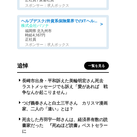
スポンサー：求人ボックス
ヘルプデスク/外資系保険業界でのITヘルプデスク業務/駅近/即日勤務可/ヘルプデスク
＞
株式会社パソナ
福岡県 北九州市
時給4,167円
正社員
スポンサー：求人ボックス
追悼
一覧を見る
長崎市出身・平和訴えた美輪明宏さん死去
ラストメッセージでも訴え「愛があれば 戦
争なんか起こりません」
つげ義春さんと白土三平さん カリスマ漫画
家、二人の「違い」とは？
死去した丹羽宇一郎さんは、経済界有数の読
書家だった 『死ぬほど読書』ベストセラー
に