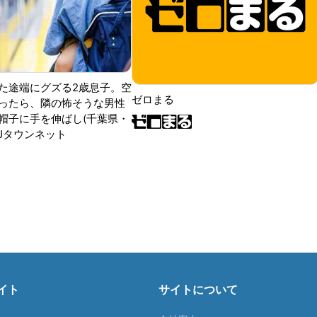
た途端にグズる2歳息子。空
ゼロまる
ったら、隣の怖そうな男性
帽子に手を伸ばし(千葉県・
|Jタウンネット
イト
サイトについて