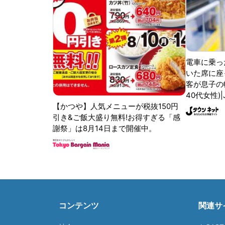
電車に乗っ
いた席に座
客が息子の
40代女性)
【かつや】人気メニューが税抜150円
引き&ご飯大盛り無料!お得すぎる「感
謝祭」は8月14日まで開催中。
コンテンツ
関連サ