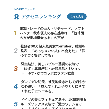
J-CAST ニュース
アクセスランキング
もっと見る
電撃トレードの巨人・リチャード、ソフト
バンク・秋広優人の存在感薄れ...「他球団
の方が出場機会ある」の声が
登録者60万超人気美女YouTuber、結婚を
発表 「めっちゃいい人に出会えた」「私
今すごく安定してる」
羽生結弦、美しいブルー基調の衣装で...
「ゆず」北川悠仁・岩沢厚治と3ショッ
ト ゆず×ゆづコラボにファン歓喜
ダレノガレ明美、被災地炊き出しで細やか
な心遣い...「並んでくれた子やとりにきて
くれた子にシールを」
ドイツの美女フィギュア選手、JK風制服＆
ルーズソックス衣装で「激カワ」ショッ
ト 「りくりゅう」アイスショーで