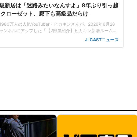
級新居は「迷路みたいなんすよ」8年ぶり引っ越
ンクローゼット、廊下も高級品だらけ
80万人の人気YouTuber・ヒカキンさんが、2026年6月28
eチャンネルにアップした「【2部屋紹介】ヒカキン新居ルームツ
ぶりの引っ越し】」で、引っ越ししたことを報告。豪華な新居の
J-CASTニュース
「家族のため」に引っ越しを決意8年ぶりに引っ越しをしたと
、引っ越し費用について「過去最高額」と発表。具体的な金