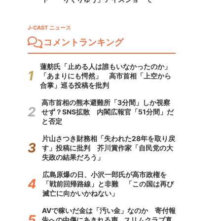
J-CAST ニュース
コメントランキング
蓮舫氏「止める人は誰もいなかったのか」
「あまりにも愕然」 高市首相「上空から
合掌」巡る投稿を批判
高市首相の熊本避難所「3分間」しか視察
せず？SNS拡散 内閣広報官「51分間」だ
と否定
片山さつき財務相「失われた28年を取り戻
す」投稿に批判 芥川賞作家「自民党の大
失政の結果だろう」
広島原爆の日、小沢一郎氏が高市政権を
「戦前回帰路線」と非難 「この国は再び
滅亡に向かいかねない」
AVで稼いだ金は「汚い金」なのか 寄付報
告への中傷にあきれる声...スリムクラブ真