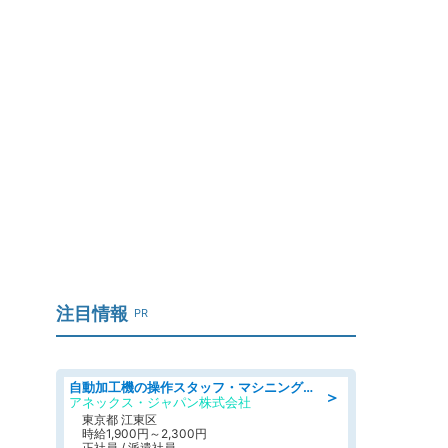
注目情報
PR
自動加工機の操作スタッフ・マシニングセンタ/工業系卒歓迎/未経験OK/社会保険完備/年間休日125日/週休2日制
＞
アネックス・ジャパン株式会社
東京都 江東区
時給1,900円～2,300円
正社員 / 派遣社員