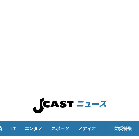
済
IT
エンタメ
スポーツ
メディア
防災特集