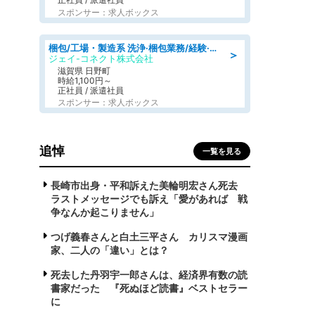
スポンサー：求人ボックス
梱包/工場・製造系 洗浄·梱包業務/経験·資格不問/日勤
＞
ジェイ-コネクト株式会社
滋賀県 日野町
時給1,100円～
正社員 / 派遣社員
スポンサー：求人ボックス
追悼
一覧を見る
長崎市出身・平和訴えた美輪明宏さん死去
ラストメッセージでも訴え「愛があれば 戦
争なんか起こりません」
つげ義春さんと白土三平さん カリスマ漫画
家、二人の「違い」とは？
死去した丹羽宇一郎さんは、経済界有数の読
書家だった 『死ぬほど読書』ベストセラー
に