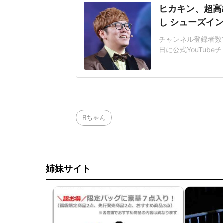
ヒカキン、超高
し シューズイ
チャンネル登録者数19
日に公式YouTub
アー2026【8年
全貌が明かされた。
いうヒカキンさんは
額は明かさ
Rちゃん
姉妹サイト