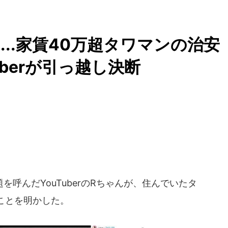
..家賃40万超タワマンの治安
uberが引っ越し決断
呼んだYouTuberのRちゃんが、住んでいたタ
ことを明かした。