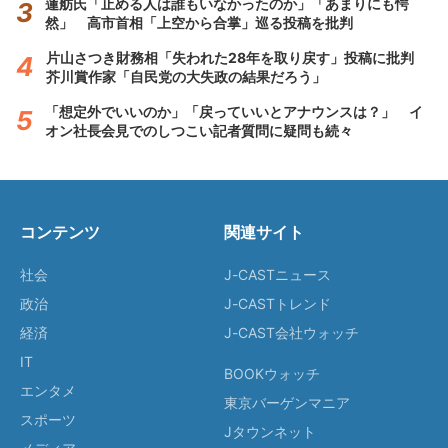
蓮舫氏「止める人は誰もいなかったのか」「あまりにも愕
然」 高市首相「上空から合掌」巡る投稿を批判
片山さつき財務相「失われた28年を取り戻す」投稿に批判
芥川賞作家「自民党の大失政の結果だろう」
「想定外でいいのか」「戻っていいとアナウンスは？」 イ
オン社長会見でのしつこい記者質問に疑問も続々
コンテンツ
関連サイト
社会
J-CASTニュース
政治
J-CASTトレンド
経済
J-CAST会社ウォッチ
IT
BOOKウォッチ
エンタメ
東京バーゲンマニア
スポーツ
Jタウンネット