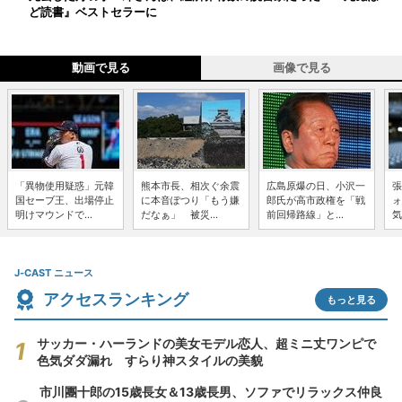
ど読書』ベストセラーに
動画で見る
画像で見る
「異物使用疑惑」元韓
熊本市長、相次ぐ余震
広島原爆の日、小沢一
張
国セーブ王、出場停止
に本音ぽつり「もう嫌
郎氏が高市政権を「戦
ォ
明けマウンドで...
だなぁ」 被災...
前回帰路線」と...
気
J-CAST ニュース
アクセスランキング
もっと見る
サッカー・ハーランドの美女モデル恋人、超ミニ丈ワンピで
色気ダダ漏れ すらり神スタイルの美貌
市川團十郎の15歳長女＆13歳長男、ソファでリラックス仲良