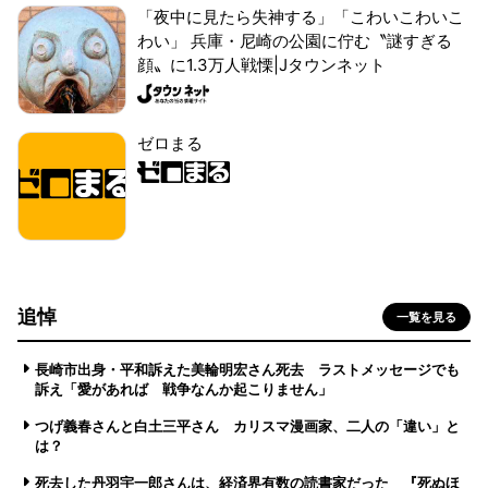
「夜中に見たら失神する」「こわいこわいこ
わい」 兵庫・尼崎の公園に佇む〝謎すぎる
顔〟に1.3万人戦慄|Jタウンネット
ゼロまる
追悼
一覧を見る
長崎市出身・平和訴えた美輪明宏さん死去 ラストメッセージでも
訴え「愛があれば 戦争なんか起こりません」
つげ義春さんと白土三平さん カリスマ漫画家、二人の「違い」と
は？
死去した丹羽宇一郎さんは、経済界有数の読書家だった 『死ぬほ