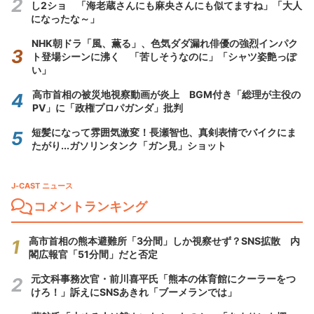
し2ショ 「海老蔵さんにも麻央さんにも似てますね」「大人
になったな～」
NHK朝ドラ「風、薫る」、色気ダダ漏れ俳優の強烈インパク
ト登場シーンに沸く 「苦しそうなのに」「シャツ姿艶っぽ
い」
高市首相の被災地視察動画が炎上 BGM付き「総理が主役の
PV」に「政権プロパガンダ」批判
短髪になって雰囲気激変！長瀬智也、真剣表情でバイクにま
たがり...ガソリンタンク「ガン見」ショット
J-CAST ニュース
コメントランキング
高市首相の熊本避難所「3分間」しか視察せず？SNS拡散 内
閣広報官「51分間」だと否定
元文科事務次官・前川喜平氏「熊本の体育館にクーラーをつ
けろ！」訴えにSNSあきれ「ブーメランでは」