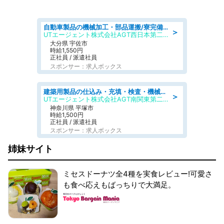
自動車製品の機械加工・部品運搬/寮完備/日払い/工場・製造
＞
UTエージェント株式会社AGT西日本第二CU
大分県 宇佐市
時給1,550円
正社員 / 派遣社員
スポンサー：求人ボックス
建築用製品の仕込み・充填・検査・機械操作/寮完備/日払い/工場・製造
＞
UTエージェント株式会社AGT南関東第二CU
神奈川県 平塚市
時給1,500円
正社員 / 派遣社員
スポンサー：求人ボックス
姉妹サイト
ミセスドーナツ全4種を実食レビュー!可愛さ
も食べ応えもばっちりで大満足。