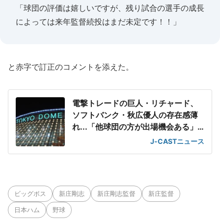
「球団の評価は嬉しいですが、残り試合の選手の成長
によっては来年監督続投はまだ未定です！！」
と赤字で訂正のコメントを添えた。
電撃トレードの巨人・リチャード、
ソフトバンク・秋広優人の存在感薄
れ...「他球団の方が出場機会ある」
の声が
J-CASTニュース
ビッグボス
新庄剛志
新庄剛志監督
新庄監督
日本ハム
野球