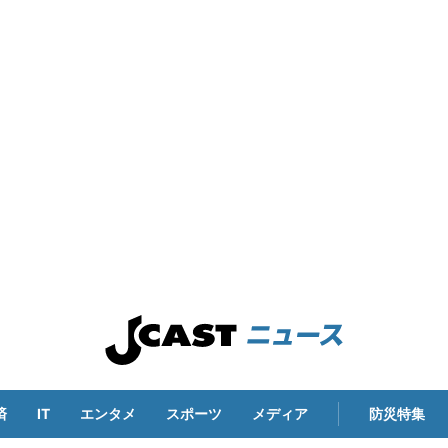
済
IT
エンタメ
スポーツ
メディア
防災特集