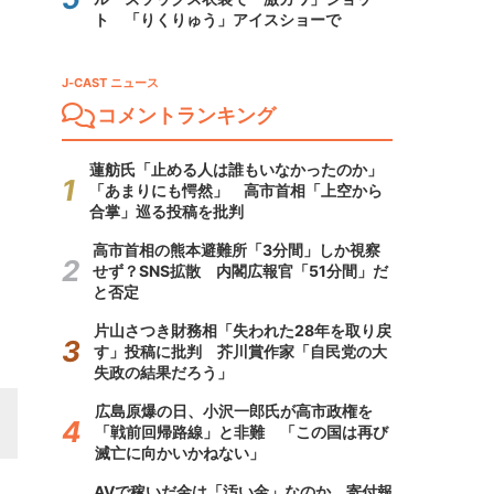
ト 「りくりゅう」アイスショーで
J-CAST ニュース
コメントランキング
蓮舫氏「止める人は誰もいなかったのか」
「あまりにも愕然」 高市首相「上空から
合掌」巡る投稿を批判
高市首相の熊本避難所「3分間」しか視察
せず？SNS拡散 内閣広報官「51分間」だ
と否定
片山さつき財務相「失われた28年を取り戻
す」投稿に批判 芥川賞作家「自民党の大
失政の結果だろう」
広島原爆の日、小沢一郎氏が高市政権を
「戦前回帰路線」と非難 「この国は再び
滅亡に向かいかねない」
AVで稼いだ金は「汚い金」なのか 寄付報