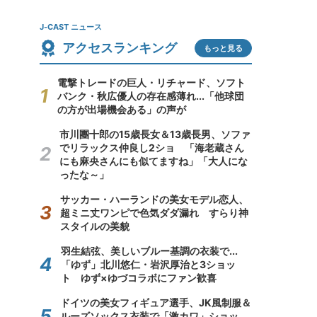
J-CAST ニュース
アクセスランキング
もっと見る
電撃トレードの巨人・リチャード、ソフト
バンク・秋広優人の存在感薄れ...「他球団
の方が出場機会ある」の声が
市川團十郎の15歳長女＆13歳長男、ソファ
でリラックス仲良し2ショ 「海老蔵さん
にも麻央さんにも似てますね」「大人にな
ったな～」
サッカー・ハーランドの美女モデル恋人、
超ミニ丈ワンピで色気ダダ漏れ すらり神
スタイルの美貌
羽生結弦、美しいブルー基調の衣装で...
「ゆず」北川悠仁・岩沢厚治と3ショッ
ト ゆず×ゆづコラボにファン歓喜
ドイツの美女フィギュア選手、JK風制服＆
ルーズソックス衣装で「激カワ」ショッ