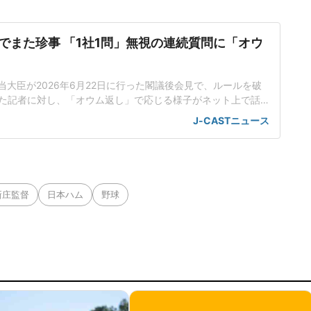
でまた珍事 「1社1問」無視の連続質問に「オウ
当大臣が2026年6月22日に行った閣議後会見で、ルールを破
た記者に対し、「オウム返し」で応じる様子がネット上で話
工知能基本計画の改定素案めぐり応酬小野田氏は会見で、人
J-CASTニュース
定素案を決定したことを報告した。話題を集めているのは、
のやり取りだった。男性記者はまず、理化学研究所(理研)が19
いスパコ
新庄監督
日本ハム
野球