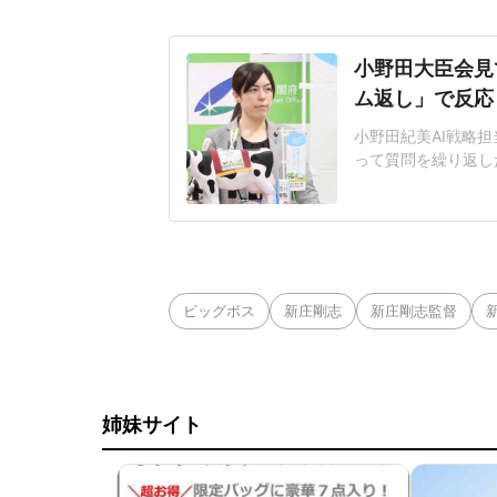
小野田大臣会見
ム返し」で反応
小野田紀美AI戦略担
って質問を繰り返し
題となっている。人
工知能基本計画の改
その後の質疑応答で
日に公開した「新し
ビッグボス
新庄剛志
新庄剛志監督
姉妹サイト