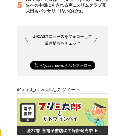
告への中傷にあきれる声...スリムクラブ真
栄田もバッサリ「汚い心だね」
J-CASTニュース
をフォローして
最新情報をチェック
@jcast_newsさんのツイート