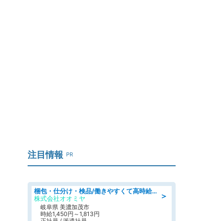
注目情報
PR
梱包・仕分け・検品/働きやすくて高時給の仕分け作業長期休暇充実/残業なし
＞
株式会社オオミヤ
岐阜県 美濃加茂市
時給1,450円～1,813円
正社員 / 派遣社員