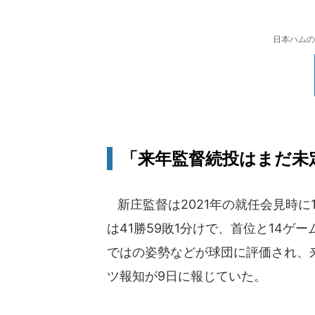
日本ハムの
「来年監督続投はまだ未
新庄監督は2021年の就任会見時に
は41勝59敗1分けで、首位と14
ではの姿勢などが球団に評価され、
ツ報知が9日に報じていた。