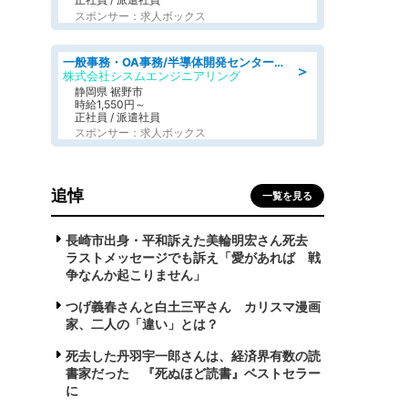
スポンサー：求人ボックス
一般事務・OA事務/半導体開発センター内で事務&軽作業スタッフ、募集
＞
株式会社シスムエンジニアリング
静岡県 裾野市
時給1,550円～
正社員 / 派遣社員
スポンサー：求人ボックス
追悼
一覧を見る
長崎市出身・平和訴えた美輪明宏さん死去
ラストメッセージでも訴え「愛があれば 戦
争なんか起こりません」
つげ義春さんと白土三平さん カリスマ漫画
家、二人の「違い」とは？
死去した丹羽宇一郎さんは、経済界有数の読
書家だった 『死ぬほど読書』ベストセラー
に