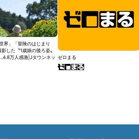
世界」「冒険のはじまり
が撮影した〝1歳娘の後ろ姿〟
ゼロまる
..4.8万人感激|Jタウンネッ