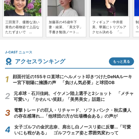
三田寛子、優雅な淡い
加藤茶の45歳年下
フィギュア・中井亜
制
黄色の着物姿で上品な
妻・綾菜、「美文字」
美、華麗にトリプルア
う
たたずまいで ...
手書き勉強ノート...
クセル決める 「...
一
J-CAST ニュース
アクセスランキング
もっと見る
顔面付近の155キロ直球にヘルメット叩きつけたDeNAルーキ
ー宮下朝陽に擁護の声 「負けん気必要」と球団OB
元卓球・石川佳純、イケメン陸上選手と2ショット 「メチャ
可愛い」「かわいい笑顔」「美男美女」話題に
電撃トレードの巨人・リチャード、ソフトバンク・秋広優人
の存在感薄れ...「他球団の方が出場機会ある」の声が
女子ゴルフの金沢志奈、肩出し白ノースリ姿に反響...「可愛
いにも程がある」 ゴルフウェア姿と雰囲気変わって