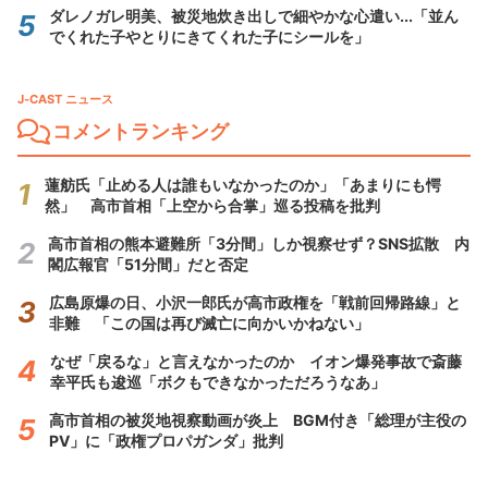
ダレノガレ明美、被災地炊き出しで細やかな心遣い...「並ん
でくれた子やとりにきてくれた子にシールを」
J-CAST ニュース
コメントランキング
蓮舫氏「止める人は誰もいなかったのか」「あまりにも愕
然」 高市首相「上空から合掌」巡る投稿を批判
高市首相の熊本避難所「3分間」しか視察せず？SNS拡散 内
閣広報官「51分間」だと否定
広島原爆の日、小沢一郎氏が高市政権を「戦前回帰路線」と
非難 「この国は再び滅亡に向かいかねない」
なぜ「戻るな」と言えなかったのか イオン爆発事故で斎藤
幸平氏も逡巡「ボクもできなかっただろうなあ」
高市首相の被災地視察動画が炎上 BGM付き「総理が主役の
PV」に「政権プロパガンダ」批判