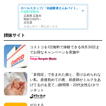
ホールスタッフ/「未経験者さん&バイトデビューも大歓迎」残業ほぼなし×1日3時間〜勤務OK!フォロー体制も充実/広島県/広島市南区
＞
中国料理敦煌
広島県 広島市
時給1,150円～
正社員
スポンサー：求人ボックス
姉妹サイト
コストコを1日無料で体験できる!8月30日ま
でお得なキャンペーンを実施中
「多指症」で生まれた娘と、受け止められな
い私。産後初めての夜、助産師がミルクをあ
げてるのを見て...(静岡県・20代女性)|Jタウ
ンネット
ゼロまる