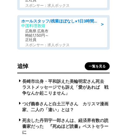
スポンサー：求人ボックス
ホールスタッフ/残業ほぼなし×1日3時間〜勤務OK!フォロー体制も充実/広島県/広島市南区
＞
中国料理敦煌
広島県 広島市
時給1,150円～
正社員
スポンサー：求人ボックス
追悼
一覧を見る
長崎市出身・平和訴えた美輪明宏さん死去
ラストメッセージでも訴え「愛があれば 戦
争なんか起こりません」
つげ義春さんと白土三平さん カリスマ漫画
家、二人の「違い」とは？
死去した丹羽宇一郎さんは、経済界有数の読
書家だった 『死ぬほど読書』ベストセラー
に