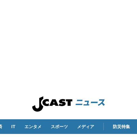
済
IT
エンタメ
スポーツ
メディア
防災特集