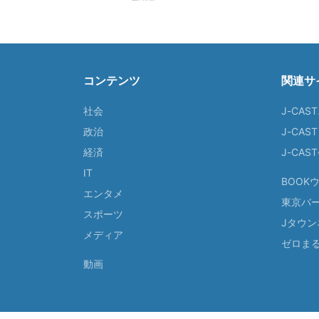
コンテンツ
関連サ
社会
J-CAS
政治
J-CAS
経済
J-CA
IT
BOOK
エンタメ
東京バ
スポーツ
Jタウン
メディア
ゼロま
動画