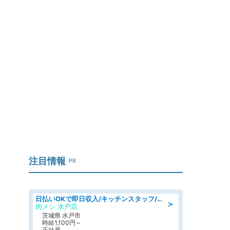
注目情報
PR
日払いOKで即日収入/キッチンスタッフ/デリバリー業務など、自己成長可能な幅広い仕事に挑戦!髪型自由&ピアス・ネイルOK/茨城県/水戸市
＞
肉メシ 水戸店
茨城県 水戸市
時給1,100円～
正社員