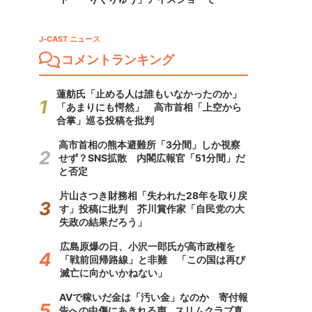
J-CAST ニュース
コメントランキング
蓮舫氏「止める人は誰もいなかったのか」
「あまりにも愕然」 高市首相「上空から
合掌」巡る投稿を批判
高市首相の熊本避難所「3分間」しか視察
せず？SNS拡散 内閣広報官「51分間」だ
と否定
片山さつき財務相「失われた28年を取り戻
す」投稿に批判 芥川賞作家「自民党の大
失政の結果だろう」
広島原爆の日、小沢一郎氏が高市政権を
「戦前回帰路線」と非難 「この国は再び
滅亡に向かいかねない」
AVで稼いだ金は「汚い金」なのか 寄付報
告への中傷にあきれる声...スリムクラブ真