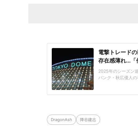
電撃トレードの
存在感薄れ..
2025年のシーズ
バンク・秋広優人の
いリチャードはソフ
いた長打力を評価さ
移籍。阿部慎之助前監
打点をマークした。
DragonAsh
降谷建志