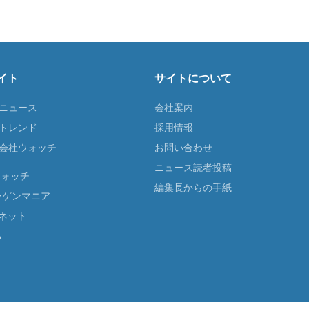
イト
サイトについて
Tニュース
会社案内
Tトレンド
採用情報
ST会社ウォッチ
お問い合わせ
ニュース読者投稿
ウォッチ
編集長からの手紙
ーゲンマニア
ネット
る