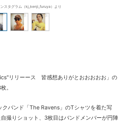
タグラム（kj_kenji_furuya）より
Antemics"リリーース 皆感想ありがとおおおおお」の
3枚。
バンド「The Ravens」のTシャツを着た写
た自撮りショット、3枚目はバンドメンバーが円陣