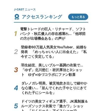
J-CAST ニュース
アクセスランキング
もっと見る
電撃トレードの巨人・リチャード、ソフト
バンク・秋広優人の存在感薄れ...「他球団
の方が出場機会ある」の声が
登録者60万超人気美女YouTuber、結婚を
発表 「めっちゃいい人に出会えた」「私
今すごく安定してる」
羽生結弦、美しいブルー基調の衣装で...
「ゆず」北川悠仁・岩沢厚治と3ショッ
ト ゆず×ゆづコラボにファン歓喜
ダレノガレ明美、被災地炊き出しで細やか
な心遣い...「並んでくれた子やとりにきて
くれた子にシールを」
ドイツの美女フィギュア選手、JK風制服＆
ルーズソックス衣装で「激カワ」ショッ
ト 「りくりゅう」アイスショーで