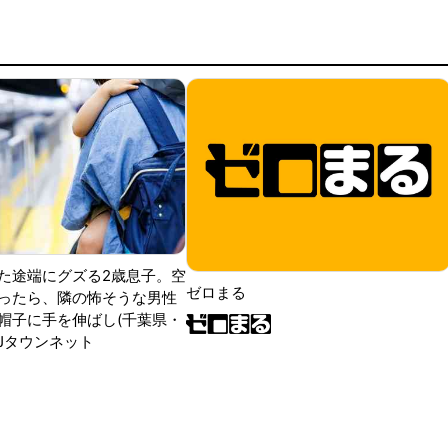
た途端にグズる2歳息子。空
ゼロまる
ったら、隣の怖そうな男性
帽子に手を伸ばし(千葉県・
|Jタウンネット