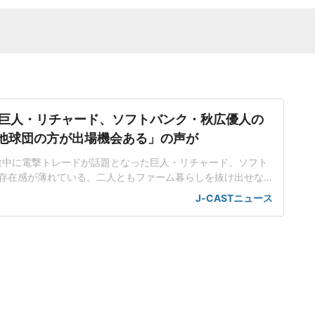
巨人・リチャード、ソフトバンク・秋広優人の
.「他球団の方が出場機会ある」の声が
ン途中に電撃トレードが話題となった巨人・リチャード、ソフト
存在感が薄れている。二人ともファーム暮らしを抜け出せな
トバンク在籍時にウエスタン・リーグで5年連続本塁打王に輝
J-CASTニュース
れ、秋広優人、大江竜聖と2対1のトレードで25年5月に巨人に
督の期待は大きく、77試合出場で打率.211、11本塁打、39