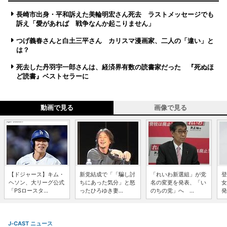
長崎市出身・平和訴えた美輪明宏さん死去 ラストメッセージでも
訴え「愛があれば 戦争なんか起こりません」
つげ義春さんと白土三平さん カリスマ漫画家、二人の「違い」と
は？
死去した丹羽宇一郎さんは、経済界有数の読書家だった 『死ぬほ
ど読書』ベストセラーに
動画で見る
画像で見る
【ドジャース】キム・
新党結成で「「騙し討
「れいわ新選組」が党
登
ヘソン、大リーグ公式
ちにあった気分」と怒
名の変更を発表、「い
女
「PSロースタ...
ったひろゆき妻...
のちの党」へ ...
発
J-CAST ニュース