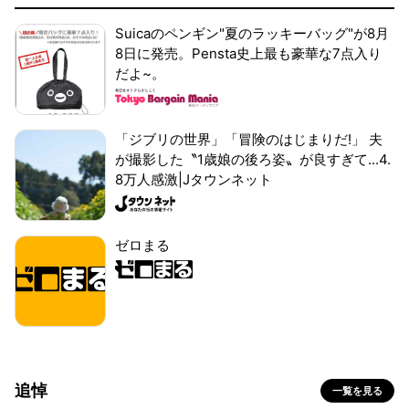
Suicaのペンギン"夏のラッキーバッグ"が8月
8日に発売。Pensta史上最も豪華な7点入り
だよ~。
「ジブリの世界」「冒険のはじまりだ!」 夫
が撮影した〝1歳娘の後ろ姿〟が良すぎて...4.
8万人感激|Jタウンネット
ゼロまる
追悼
一覧を見る