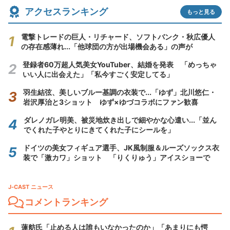
アクセスランキング
もっと見る
電撃トレードの巨人・リチャード、ソフトバンク・秋広優人
の存在感薄れ...「他球団の方が出場機会ある」の声が
登録者60万超人気美女YouTuber、結婚を発表 「めっちゃ
いい人に出会えた」「私今すごく安定してる」
羽生結弦、美しいブルー基調の衣装で...「ゆず」北川悠仁・
岩沢厚治と3ショット ゆず×ゆづコラボにファン歓喜
ダレノガレ明美、被災地炊き出しで細やかな心遣い...「並ん
でくれた子やとりにきてくれた子にシールを」
ドイツの美女フィギュア選手、JK風制服＆ルーズソックス衣
装で「激カワ」ショット 「りくりゅう」アイスショーで
J-CAST ニュース
コメントランキング
蓮舫氏「止める人は誰もいなかったのか」「あまりにも愕