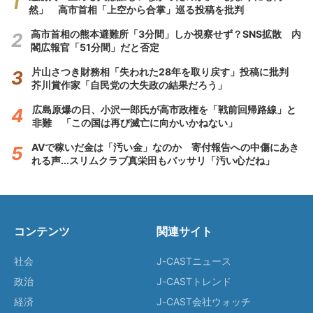
然」 高市首相「上空から合掌」巡る投稿を批判
高市首相の熊本避難所「3分間」しか視察せず？SNS拡散 内
閣広報官「51分間」だと否定
片山さつき財務相「失われた28年を取り戻す」投稿に批判
芥川賞作家「自民党の大失政の結果だろう」
広島原爆の日、小沢一郎氏が高市政権を「戦前回帰路線」と
非難 「この国は再び滅亡に向かいかねない」
AVで稼いだ金は「汚い金」なのか 寄付報告への中傷にあき
れる声...スリムクラブ真栄田もバッサリ「汚い心だね」
コンテンツ
関連サイト
社会
J-CASTニュース
政治
J-CASTトレンド
経済
J-CAST会社ウォッチ