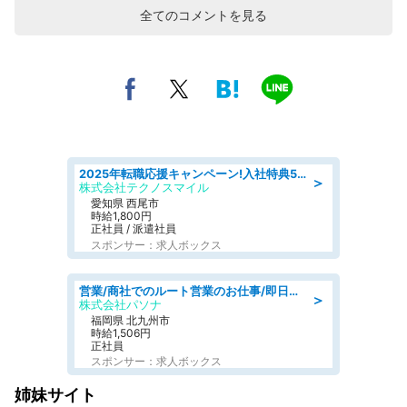
全てのコメントを見る
2025年転職応援キャンペーン!入社特典58万円/デンソーで働こう!自動車工場で小型部品の検査業務 denso aichi
＞
株式会社テクノスマイル
愛知県 西尾市
時給1,800円
正社員 / 派遣社員
スポンサー：求人ボックス
営業/商社でのルート営業のお仕事/即日勤務可/車通勤可/営業
＞
株式会社パソナ
福岡県 北九州市
時給1,506円
正社員
スポンサー：求人ボックス
姉妹サイト