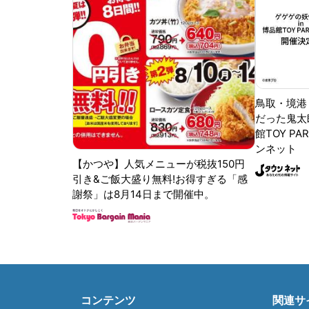
鳥取・境港
だった鬼太
館TOY PA
ンネット
【かつや】人気メニューが税抜150円
引き&ご飯大盛り無料!お得すぎる「感
謝祭」は8月14日まで開催中。
コンテンツ
関連サ