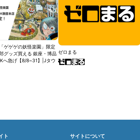
「ゲゲゲの妖怪楽園」限定
ゼロまる
郎グッズ買える 銀座・博品
RKへ急げ【8/8~31】|Jタウ
イト
サイトについて