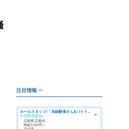
騒
注目情報
PR
ホールスタッフ/「未経験者さん&バイトデビューも大歓迎」残業ほぼなし×1日3時間〜勤務OK!フォロー体制も充実/広島県/広島市南区
＞
中国料理敦煌
広島県 広島市
時給1,150円～
正社員