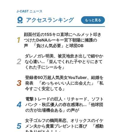
J-CAST ニュース
アクセスランキング
もっと見る
顔面付近の155キロ直球にヘルメット叩き
つけたDeNAルーキー宮下朝陽に擁護の
声 「負けん気必要」と球団OB
ダレノガレ明美、被災地炊き出しで細やか
な心遣い...「並んでくれた子やとりにきて
くれた子にシールを」
登録者60万超人気美女YouTuber、結婚を
発表 「めっちゃいい人に出会えた」「私
今すごく安定してる」
電撃トレードの巨人・リチャード、ソフト
バンク・秋広優人の存在感薄れ...「他球団
の方が出場機会ある」の声が
女子ゴルフの鶴岡果恋、オリックスのイケ
メン夫から貴重プレゼントに喜び 「感動
をありがとう！！」