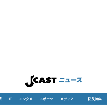
済
IT
エンタメ
スポーツ
メディア
防災特集