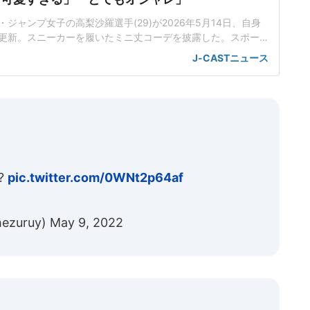
ジャンプ女子の高梨沙羅選手(29)が2026年5月14日、自身
更新。スニーカーを履いたミニ丈コーデを披露した。スポー
選手は、スニーカーなどの絵文字を添えて、グレーのボアト
J-CASTニュース
カーを合わせたコーデや、シアートップス姿で上目遣いする
真を投稿した。インスタグラムに投稿された写真では、2枚目で
トップス
?
pic.twitter.com/0WNt2p64af
zuruy)
May 9, 2022