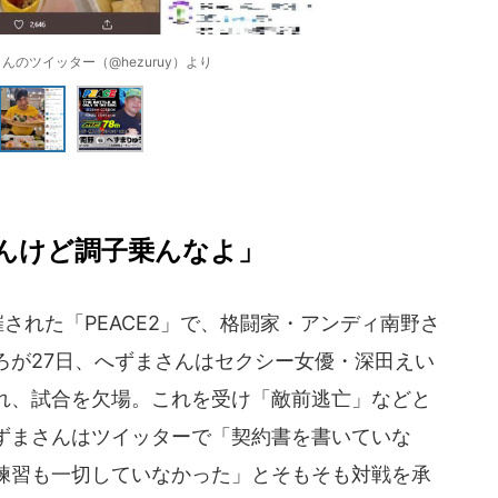
んのツイッター（@hezuruy）より
んけど調子乗んなよ」
された「PEACE2」で、格闘家・アンディ南野さ
ろが27日、へずまさんはセクシー女優・深田えい
れ、試合を欠場。これを受け「敵前逃亡」などと
ずまさんはツイッターで「契約書を書いていな
練習も一切していなかった」とそもそも対戦を承