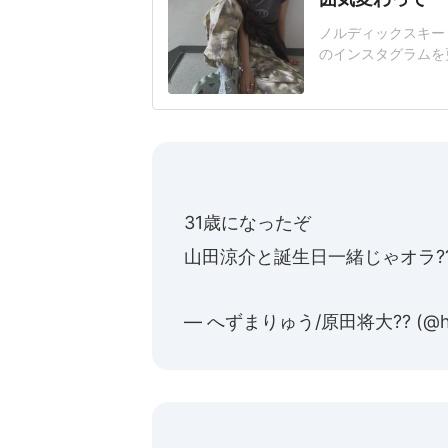
ノルディックスキー・
のインスタグラムを
ティなコーデで高梨
ップスと白いスニー
様子など14枚の写
ボア素材のグレーの
31歳になったぞ
山田涼介と誕生日一緒じゃオラ?
— へずまりゅう/原田将大?? (@he