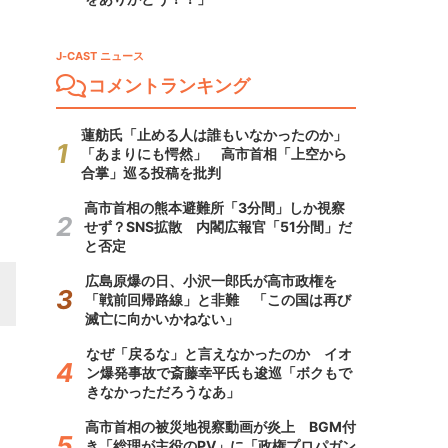
J-CAST ニュース
コメントランキング
蓮舫氏「止める人は誰もいなかったのか」
「あまりにも愕然」 高市首相「上空から
合掌」巡る投稿を批判
高市首相の熊本避難所「3分間」しか視察
せず？SNS拡散 内閣広報官「51分間」だ
と否定
広島原爆の日、小沢一郎氏が高市政権を
「戦前回帰路線」と非難 「この国は再び
滅亡に向かいかねない」
なぜ「戻るな」と言えなかったのか イオ
ン爆発事故で斎藤幸平氏も逡巡「ボクもで
きなかっただろうなあ」
高市首相の被災地視察動画が炎上 BGM付
き「総理が主役のPV」に「政権プロパガン