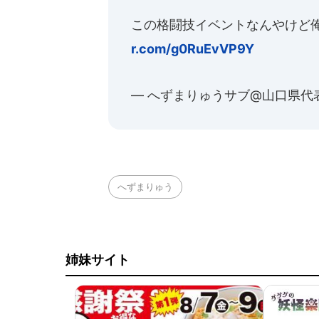
この格闘技イベントなんやけど
r.com/g0RuEvVP9Y
— へずまりゅうサブ@山口県代表 (
へずまりゅう
姉妹サイト