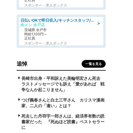
スポンサー：求人ボックス
日払いOKで即日収入/キッチンスタッフ/「原付免許必須」デリバリー業務など、自己成長可能な幅広い仕事に挑戦!髪型自由&ピアス・ネイルOK/茨城県/水戸市
＞
肉メシ 水戸店
茨城県 水戸市
時給1,100円～
正社員
スポンサー：求人ボックス
追悼
一覧を見る
長崎市出身・平和訴えた美輪明宏さん死去
ラストメッセージでも訴え「愛があれば 戦
争なんか起こりません」
つげ義春さんと白土三平さん カリスマ漫画
家、二人の「違い」とは？
死去した丹羽宇一郎さんは、経済界有数の読
書家だった 『死ぬほど読書』ベストセラー
に