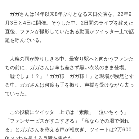
ガガさんは14年以来8年ぶりとなる来日公演を、22年9
月3日と4日に開催。そうした中、2日間のライブを終えた
直後、ファンが撮影していたある動画がツイッター上で話
題を呼んでいる。
大粒の雨が降りしきる中、最寄り駅へと向かうファンた
ちの前に、ガガさんは傘も差さず黒い衣装のまま登場。
「嘘でしょ！？」「ガガ様！ガガ様！」と現場が騒然とす
る中、ガガさんは何度も手を振り、声援を受けながら去っ
ていった。
この投稿にツイッター上では「素敵」「泣いちゃう」
「ファンサービスがすごすぎる」「私ならその場で倒れ
る」とガガさんを称える声が相次ぎ、ツイートは2万600
0いいねを超える反響を集めた。