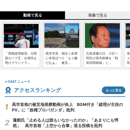
動画で見る
画像で見る
「異物使用疑惑」元韓
熊本市長、相次ぐ余震
広島原爆の日、小沢一
張
国セーブ王、出場停止
に本音ぽつり「もう嫌
郎氏が高市政権を「戦
ォ
明けマウンドで...
だなぁ」 被災...
前回帰路線」と...
気
J-CAST ニュース
アクセスランキング
もっと見る
高市首相の被災地視察動画が炎上 BGM付き「総理が主役の
PV」に「政権プロパガンダ」批判
蓮舫氏「止める人は誰もいなかったのか」「あまりにも愕
然」 高市首相「上空から合掌」巡る投稿を批判