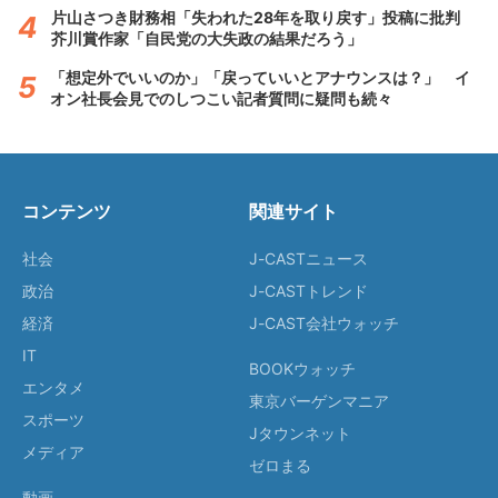
片山さつき財務相「失われた28年を取り戻す」投稿に批判
芥川賞作家「自民党の大失政の結果だろう」
「想定外でいいのか」「戻っていいとアナウンスは？」 イ
オン社長会見でのしつこい記者質問に疑問も続々
コンテンツ
関連サイト
社会
J-CASTニュース
政治
J-CASTトレンド
経済
J-CAST会社ウォッチ
IT
BOOKウォッチ
エンタメ
東京バーゲンマニア
スポーツ
Jタウンネット
メディア
ゼロまる
動画