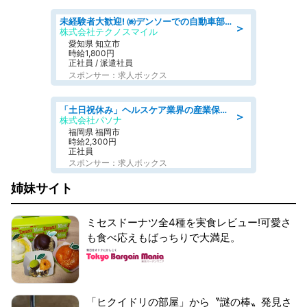
未経験者大歓迎! ㈱デンソーでの自動車部品の組立作業 denso aichi
＞
株式会社テクノスマイル
愛知県 知立市
時給1,800円
正社員 / 派遣社員
スポンサー：求人ボックス
「土日祝休み」ヘルスケア業界の産業保健師/高時給/未経験OK/要資格:保健師、正看護師
＞
株式会社パソナ
福岡県 福岡市
時給2,300円
正社員
スポンサー：求人ボックス
姉妹サイト
ミセスドーナツ全4種を実食レビュー!可愛さ
も食べ応えもばっちりで大満足。
「ヒクイドリの部屋」から〝謎の棒〟発見さ