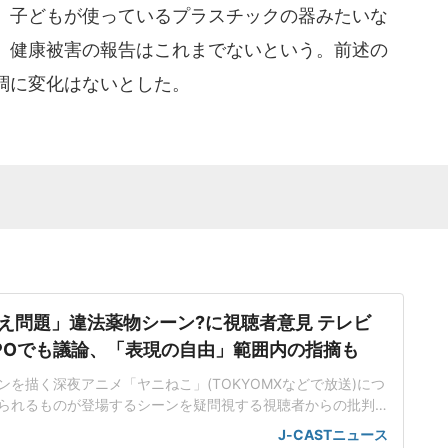
、子どもが使っているプラスチックの器みたいな
。健康被害の報告はこれまでないという。前述の
調に変化はないとした。
え問題」違法薬物シーン?に視聴者意見 テレビ
POでも議論、「表現の自由」範囲内の指摘も
を描く深夜アニメ「ヤニねこ」(TOKYOMXなどで放送)につ
られるものが登場するシーンを疑問視する視聴者からの批判
て、放送倫理・番組向上機構(BPO)の審議で取り上げられた。
J-CASTニュース
放送でしないほうがいい」と委員から意見が出たが、「表現