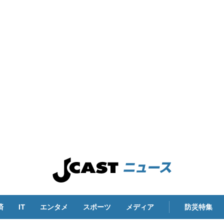
済
IT
エンタメ
スポーツ
メディア
防災特集