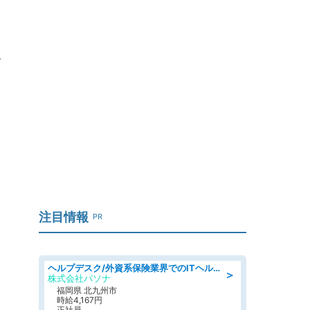
ン
注目情報
PR
ヘルプデスク/外資系保険業界でのITヘルプデスク業務/駅近/即日勤務可/ヘルプデスク
＞
株式会社パソナ
福岡県 北九州市
時給4,167円
正社員