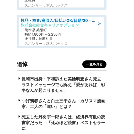
スポンサー：求人ボックス
検品・検査/高収入/日払いOK/日勤/20・30・40代活躍中/製造 工場
＞
株式会社綜合キャリアオプション
熊本県 菊陽町
時給1,800円～2,250円
正社員 / 派遣社員
スポンサー：求人ボックス
追悼
一覧を見る
長崎市出身・平和訴えた美輪明宏さん死去
ラストメッセージでも訴え「愛があれば 戦
争なんか起こりません」
つげ義春さんと白土三平さん カリスマ漫画
家、二人の「違い」とは？
死去した丹羽宇一郎さんは、経済界有数の読
書家だった 『死ぬほど読書』ベストセラー
に