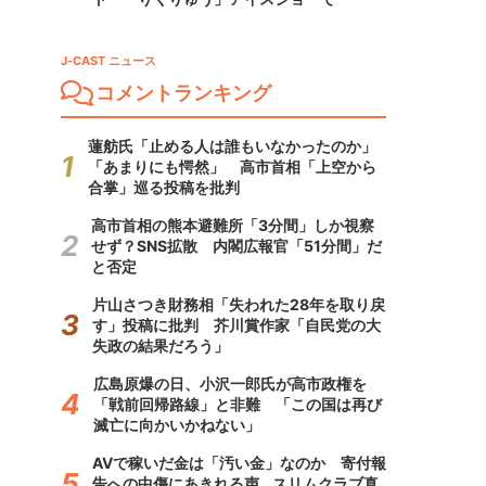
J-CAST ニュース
コメントランキング
蓮舫氏「止める人は誰もいなかったのか」
「あまりにも愕然」 高市首相「上空から
合掌」巡る投稿を批判
高市首相の熊本避難所「3分間」しか視察
せず？SNS拡散 内閣広報官「51分間」だ
と否定
片山さつき財務相「失われた28年を取り戻
す」投稿に批判 芥川賞作家「自民党の大
失政の結果だろう」
広島原爆の日、小沢一郎氏が高市政権を
「戦前回帰路線」と非難 「この国は再び
滅亡に向かいかねない」
AVで稼いだ金は「汚い金」なのか 寄付報
告への中傷にあきれる声...スリムクラブ真