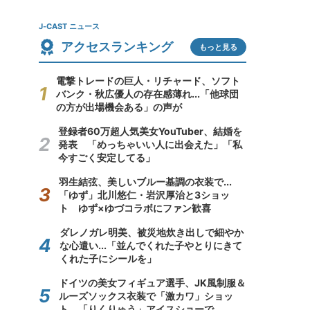
J-CAST ニュース
アクセスランキング
もっと見る
電撃トレードの巨人・リチャード、ソフト
バンク・秋広優人の存在感薄れ...「他球団
の方が出場機会ある」の声が
登録者60万超人気美女YouTuber、結婚を
発表 「めっちゃいい人に出会えた」「私
今すごく安定してる」
羽生結弦、美しいブルー基調の衣装で...
「ゆず」北川悠仁・岩沢厚治と3ショッ
ト ゆず×ゆづコラボにファン歓喜
ダレノガレ明美、被災地炊き出しで細やか
な心遣い...「並んでくれた子やとりにきて
くれた子にシールを」
ドイツの美女フィギュア選手、JK風制服＆
ルーズソックス衣装で「激カワ」ショッ
ト 「りくりゅう」アイスショーで