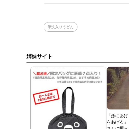
の自由」の範囲内だ
とがネット上で大き
筆洗入りうどん
姉妹サイト
「孫にあげ
をあげる」
さんに握ら