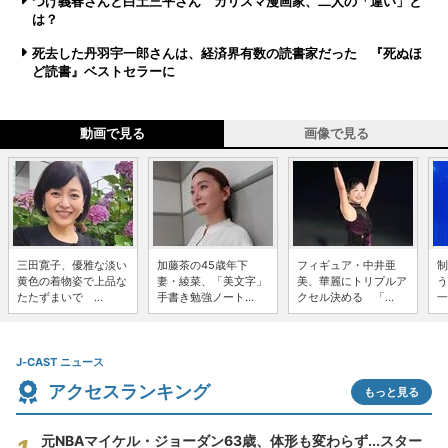
つげ義春さんと白土三平さん カリスマ漫画家、二人の「違い」と
は？
死去した丹羽宇一郎さんは、経済界有数の読書家だった 『死ぬほ
ど読書』ベストセラーに
動画で見る
画像で見る
三田寛子、優雅な淡い
加藤茶の45歳年下
フィギュア・中井亜
制
黄色の着物姿で上品な
妻・綾菜、「美文字」
美、華麗にトリプルア
う
たたずまいで ...
手書き勉強ノート...
クセル決める 「...
一
J-CAST ニュース
アクセスランキング
もっと見る
元NBAマイケル・ジョーダン63歳、体形も変わらず...スター