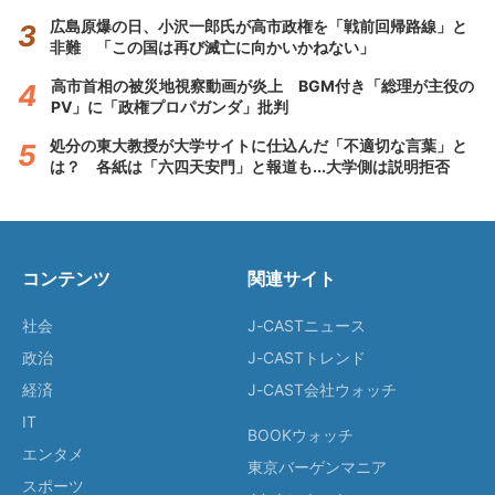
広島原爆の日、小沢一郎氏が高市政権を「戦前回帰路線」と
非難 「この国は再び滅亡に向かいかねない」
高市首相の被災地視察動画が炎上 BGM付き「総理が主役の
PV」に「政権プロパガンダ」批判
処分の東大教授が大学サイトに仕込んだ「不適切な言葉」と
は？ 各紙は「六四天安門」と報道も...大学側は説明拒否
コンテンツ
関連サイト
社会
J-CASTニュース
政治
J-CASTトレンド
経済
J-CAST会社ウォッチ
IT
BOOKウォッチ
エンタメ
東京バーゲンマニア
スポーツ