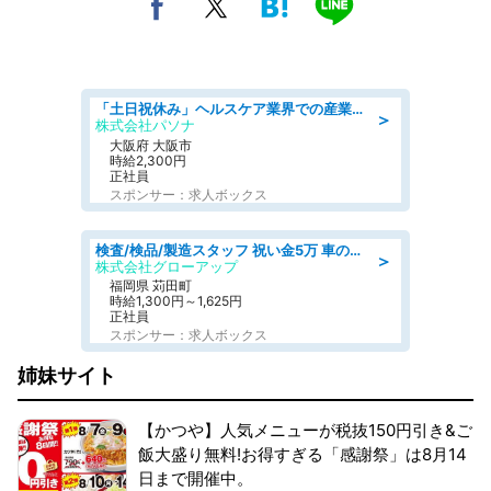
「土日祝休み」ヘルスケア業界での産業保健師業務/看護師/高時給/要資格:正看護師
＞
株式会社パソナ
大阪府 大阪市
時給2,300円
正社員
スポンサー：求人ボックス
検査/検品/製造スタッフ 祝い金5万 車のシートにホツレがないか目視チェック
＞
株式会社グローアップ
福岡県 苅田町
時給1,300円～1,625円
正社員
スポンサー：求人ボックス
姉妹サイト
【かつや】人気メニューが税抜150円引き&ご
飯大盛り無料!お得すぎる「感謝祭」は8月14
日まで開催中。