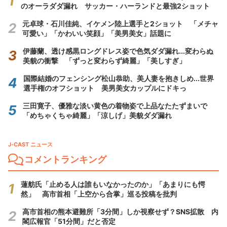
のオーラダダ漏れ サッカー・ハーランドと最強2ショット
元卓球・石川佳純、イケメン陸上選手と2ショット 「メチャ
可愛い」「かわいい笑顔」「美男美女」話題に
伊藤蘭、透け感黒ロングドレス姿で色気ダダ漏れ...変わらぬ
美貌の衝撃 「ずっと変わらず綺麗」「美しすぎ」
国際結婚のフェンシング松山恭助、美人妻を抱きしめ...世界
選手権のオフショット 美男美女カップルにドキっ
三田寛子、優雅な淡い黄色の着物姿で上品なたたずまいで
「めちゃくちゃ綺麗」「涼しげ」美貌ダダ漏れ
J-CAST ニュース
コメントランキング
蓮舫氏「止める人は誰もいなかったのか」「あまりにも愕
然」 高市首相「上空から合掌」巡る投稿を批判
高市首相の熊本避難所「3分間」しか視察せず？SNS拡散 内
閣広報官「51分間」だと否定