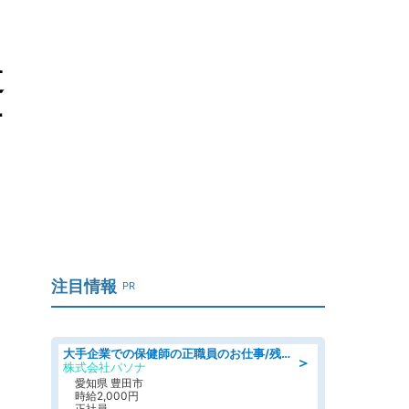
道
付
注目情報
PR
大手企業での保健師の正職員のお仕事/残業なし/要資格:保健師
＞
株式会社パソナ
愛知県 豊田市
時給2,000円
正社員