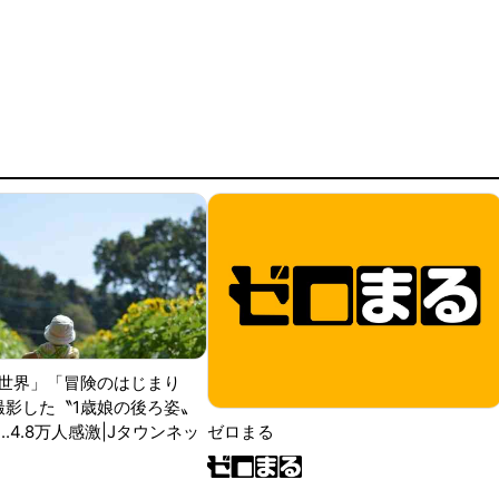
世界」「冒険のはじまり
が撮影した〝1歳娘の後ろ姿〟
ゼロまる
..4.8万人感激|Jタウンネッ