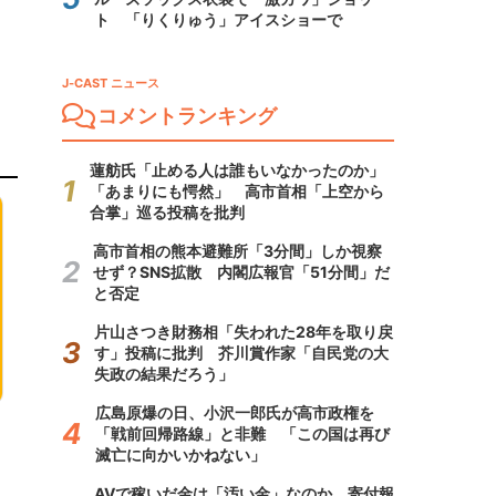
ト 「りくりゅう」アイスショーで
J-CAST ニュース
コメントランキング
蓮舫氏「止める人は誰もいなかったのか」
「あまりにも愕然」 高市首相「上空から
合掌」巡る投稿を批判
高市首相の熊本避難所「3分間」しか視察
せず？SNS拡散 内閣広報官「51分間」だ
と否定
片山さつき財務相「失われた28年を取り戻
す」投稿に批判 芥川賞作家「自民党の大
失政の結果だろう」
広島原爆の日、小沢一郎氏が高市政権を
「戦前回帰路線」と非難 「この国は再び
滅亡に向かいかねない」
AVで稼いだ金は「汚い金」なのか 寄付報