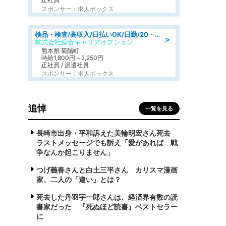
スポンサー：求人ボックス
検品・検査/高収入/日払いOK/日勤/20・30・40代活躍中/製造 工場
＞
株式会社綜合キャリアオプション
熊本県 菊陽町
時給1,800円～2,250円
正社員 / 派遣社員
スポンサー：求人ボックス
追悼
一覧を見る
長崎市出身・平和訴えた美輪明宏さん死去
ラストメッセージでも訴え「愛があれば 戦
争なんか起こりません」
つげ義春さんと白土三平さん カリスマ漫画
家、二人の「違い」とは？
死去した丹羽宇一郎さんは、経済界有数の読
書家だった 『死ぬほど読書』ベストセラー
に