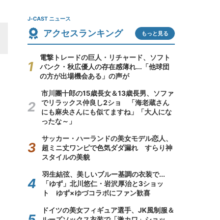
J-CAST ニュース
アクセスランキング
もっと見る
電撃トレードの巨人・リチャード、ソフト
バンク・秋広優人の存在感薄れ...「他球団
の方が出場機会ある」の声が
市川團十郎の15歳長女＆13歳長男、ソファ
でリラックス仲良し2ショ 「海老蔵さん
にも麻央さんにも似てますね」「大人にな
ったな～」
サッカー・ハーランドの美女モデル恋人、
超ミニ丈ワンピで色気ダダ漏れ すらり神
スタイルの美貌
羽生結弦、美しいブルー基調の衣装で...
「ゆず」北川悠仁・岩沢厚治と3ショッ
ト ゆず×ゆづコラボにファン歓喜
ドイツの美女フィギュア選手、JK風制服＆
ルーズソックス衣装で「激カワ」ショッ