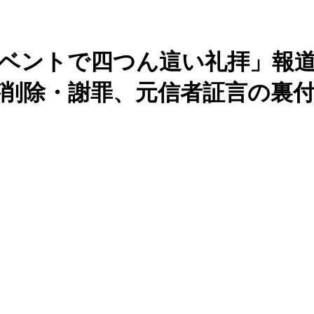
ベントで四つん這い礼拝」報
削除・謝罪、元信者証言の裏