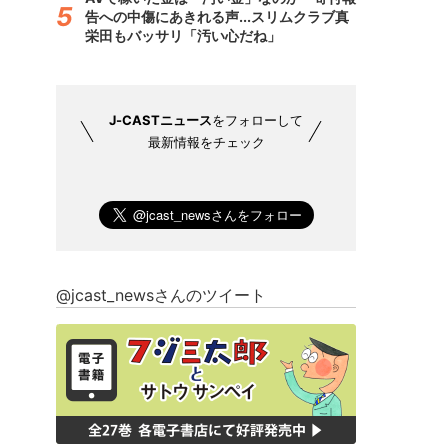
告への中傷にあきれる声...スリムクラブ真
栄田もバッサリ「汚い心だね」
J-CASTニュース
をフォローして
最新情報をチェック
@jcast_newsさんのツイート