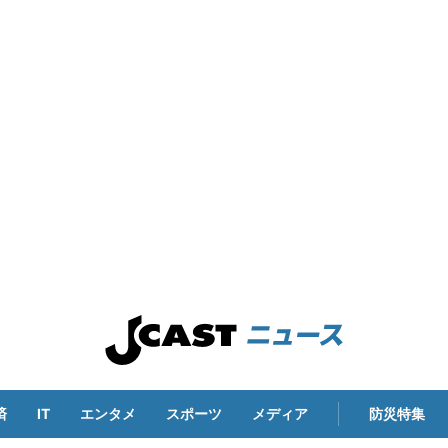
済
IT
エンタメ
スポーツ
メディア
防災特集