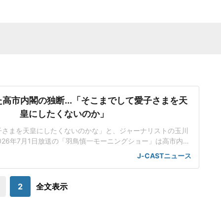
高市内閣の独断...「そこまでして愛子さまを天
皇にしたくないのか」
子さまを天皇にしたくないのかな」と、ジャーナリストの玉川
026年7月1日放送の「羽鳥慎一モーニングショー」は高市内閣
室典範改正案について、立法府の総意に基づいていないだけで
J-CASTニュース
にも沿っていないんじゃないかと取り上げた。「将来、他国が
で、別の天皇を立てますみたいなことを言われちゃう可能性
も」改正案は、皇族が旧宮家の男子を養
2
全文表示