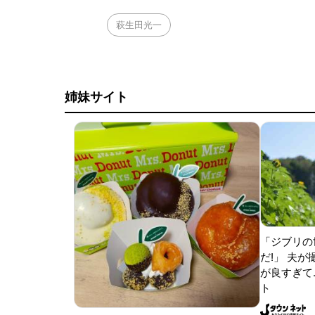
萩生田光一
姉妹サイト
「ジブリの
だ!」 夫
が良すぎて.
ト