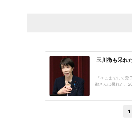
玉川徹も呆れた
「そこまでして愛
徹さんは呆れた。2
が閣議決定した皇
なく、国民の総意
後ろ盾になった形
1