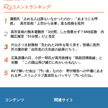
コメントランキング
蓮舫氏「止める人は誰もいなかったのか」「あまりにも愕
然」 高市首相「上空から合掌」巡る投稿を批判
高市首相の熊本避難所「3分間」しか視察せず？SNS拡散 内
閣広報官「51分間」だと否定
片山さつき財務相「失われた28年を取り戻す」投稿に批判
芥川賞作家「自民党の大失政の結果だろう」
広島原爆の日、小沢一郎氏が高市政権を「戦前回帰路線」と
非難 「この国は再び滅亡に向かいかねない」
AVで稼いだ金は「汚い金」なのか 寄付報告への中傷にあき
れる声...スリムクラブ真栄田もバッサリ「汚い心だね」
コンテンツ
関連サイト