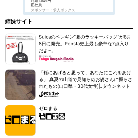
時給1,506円
正社員
スポンサー：求人ボックス
姉妹サイト
Suicaのペンギン"夏のラッキーバッグ"が8月
8日に発売。Pensta史上最も豪華な7点入り
だよ~。
「孫にあげると思って、あなたにこれをあげ
る」 真夏の山道で見知らぬお婆さんに握らさ
れたもの(山口県・30代女性)|Jタウンネット
ゼロまる