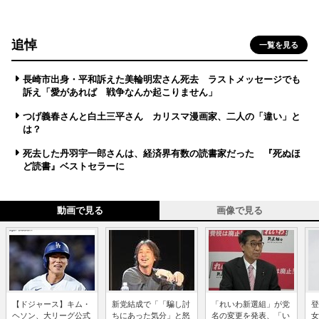
追悼
一覧を見る
長崎市出身・平和訴えた美輪明宏さん死去 ラストメッセージでも
訴え「愛があれば 戦争なんか起こりません」
つげ義春さんと白土三平さん カリスマ漫画家、二人の「違い」と
は？
死去した丹羽宇一郎さんは、経済界有数の読書家だった 『死ぬほ
ど読書』ベストセラーに
動画で見る
画像で見る
【ドジャース】キム・
新党結成で「「騙し討
「れいわ新選組」が党
登
ヘソン、大リーグ公式
ちにあった気分」と怒
名の変更を発表、「い
女