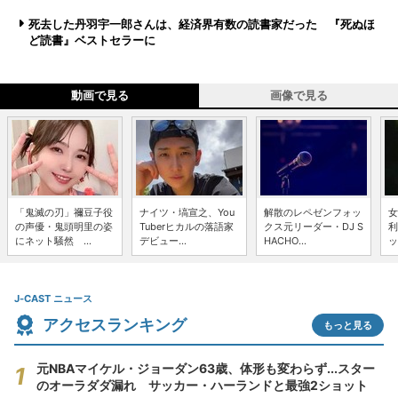
死去した丹羽宇一郎さんは、経済界有数の読書家だった 『死ぬほ
ど読書』ベストセラーに
動画で見る
画像で見る
「鬼滅の刃」禰豆子役
ナイツ・塙宣之、You
解散のレペゼンフォッ
女
の声優・鬼頭明里の姿
Tuberヒカルの落語家
クス元リーダー・DJ S
利
にネット騒然 ...
デビュー...
HACHO...
ッ
J-CAST ニュース
アクセスランキング
もっと見る
元NBAマイケル・ジョーダン63歳、体形も変わらず...スター
のオーラダダ漏れ サッカー・ハーランドと最強2ショット