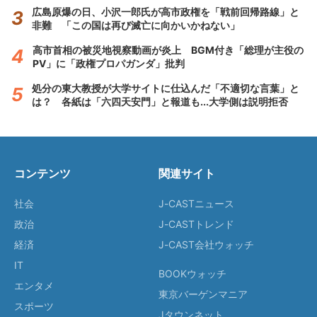
広島原爆の日、小沢一郎氏が高市政権を「戦前回帰路線」と
非難 「この国は再び滅亡に向かいかねない」
高市首相の被災地視察動画が炎上 BGM付き「総理が主役の
PV」に「政権プロパガンダ」批判
処分の東大教授が大学サイトに仕込んだ「不適切な言葉」と
は？ 各紙は「六四天安門」と報道も...大学側は説明拒否
コンテンツ
関連サイト
社会
J-CASTニュース
政治
J-CASTトレンド
経済
J-CAST会社ウォッチ
IT
BOOKウォッチ
エンタメ
東京バーゲンマニア
スポーツ
Jタウンネット