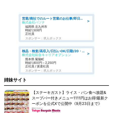
営業/商社でのルート営業のお仕事/即日勤務可/車通勤可/営業
＞
株式会社パソナ
福岡県 北九州市
時給1,506円
正社員
スポンサー：求人ボックス
検品・検査/高収入/日払いOK/日勤/20・30・40代活躍中/製造 工場
＞
株式会社綜合キャリアオプション
熊本県 菊陽町
時給1,800円～2,250円
正社員 / 派遣社員
スポンサー：求人ボックス
姉妹サイト
【ステーキガスト】ライス・パン食べ放題&
スープバー付きメニュー1111円はお得!最新ク
ーポンを公式Xで公開中《9月23日まで》