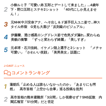
小柳ルミ子「可愛い弟 五郎とデートして来ました」...4歳年
下・野口五郎とステキ2ショット 「40代にしか見えませ
ん！」
元NHK中川安奈アナ、へそ出し＆ド派手巨人ユニ姿で...神ス
タイル炸裂 G党も大喜び「反則級のビジュアル」
伊藤蘭、透け感黒ロングドレス姿で色気ダダ漏れ...変わらぬ
美貌の衝撃 「ずっと変わらず綺麗」「美しすぎ」
元卓球・石川佳純、イケメン陸上選手と2ショット 「メチャ
可愛い」「かわいい笑顔」「美男美女」話題に
J-CAST ニュース
コメントランキング
蓮舫氏「止める人は誰もいなかったのか」「あまりにも愕
然」 高市首相「上空から合掌」巡る投稿を批判
高市首相の熊本避難所「3分間」しか視察せず？SNS拡散 内
閣広報官「51分間」だと否定