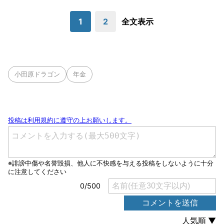
1
2
全文表示
小田原ドラゴン
年金