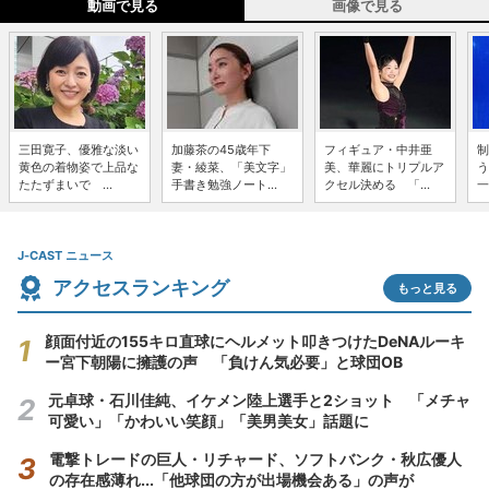
動画で見る
画像で見る
三田寛子、優雅な淡い
加藤茶の45歳年下
フィギュア・中井亜
制
黄色の着物姿で上品な
妻・綾菜、「美文字」
美、華麗にトリプルア
う
たたずまいで ...
手書き勉強ノート...
クセル決める 「...
一
J-CAST ニュース
アクセスランキング
もっと見る
顔面付近の155キロ直球にヘルメット叩きつけたDeNAルーキ
ー宮下朝陽に擁護の声 「負けん気必要」と球団OB
元卓球・石川佳純、イケメン陸上選手と2ショット 「メチャ
可愛い」「かわいい笑顔」「美男美女」話題に
電撃トレードの巨人・リチャード、ソフトバンク・秋広優人
の存在感薄れ...「他球団の方が出場機会ある」の声が