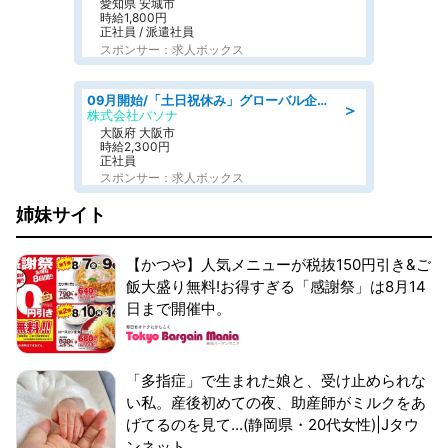
愛知県 安城市
時給1,800円
正社員 / 派遣社員
スポンサー：求人ボックス
09月開始/「土日祝休み」グローバル企業での産業保健のお仕事/保健師/高時給/残業なし/服装自由
＞
株式会社パソナ
大阪府 大阪市
時給2,300円
正社員
スポンサー：求人ボックス
姉妹サイト
【かつや】人気メニューが税抜150円引き&ご
飯大盛り無料!お得すぎる「感謝祭」は8月14
日まで開催中。
「多指症」で生まれた娘と、受け止められな
い私。産後初めての夜、助産師がミルクをあ
げてるのを見て...(静岡県・20代女性)|Jタウ
ンネット