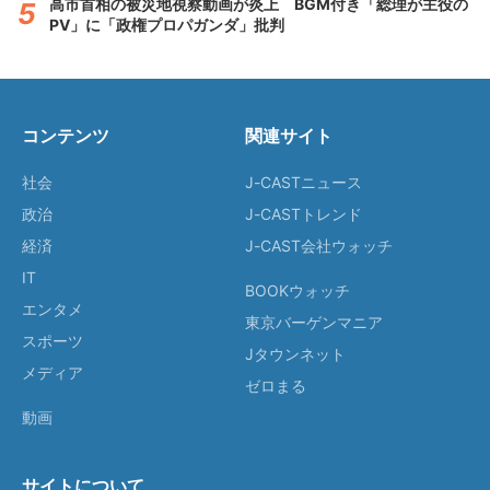
高市首相の被災地視察動画が炎上 BGM付き「総理が主役の
PV」に「政権プロパガンダ」批判
コンテンツ
関連サイト
社会
J-CASTニュース
政治
J-CASTトレンド
経済
J-CAST会社ウォッチ
IT
BOOKウォッチ
エンタメ
東京バーゲンマニア
スポーツ
Jタウンネット
メディア
ゼロまる
動画
サイトについて