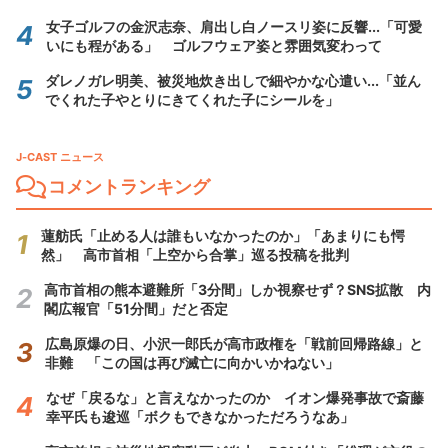
女子ゴルフの金沢志奈、肩出し白ノースリ姿に反響...「可愛
いにも程がある」 ゴルフウェア姿と雰囲気変わって
ダレノガレ明美、被災地炊き出しで細やかな心遣い...「並ん
でくれた子やとりにきてくれた子にシールを」
J-CAST ニュース
コメントランキング
蓮舫氏「止める人は誰もいなかったのか」「あまりにも愕
然」 高市首相「上空から合掌」巡る投稿を批判
高市首相の熊本避難所「3分間」しか視察せず？SNS拡散 内
閣広報官「51分間」だと否定
広島原爆の日、小沢一郎氏が高市政権を「戦前回帰路線」と
非難 「この国は再び滅亡に向かいかねない」
なぜ「戻るな」と言えなかったのか イオン爆発事故で斎藤
幸平氏も逡巡「ボクもできなかっただろうなあ」