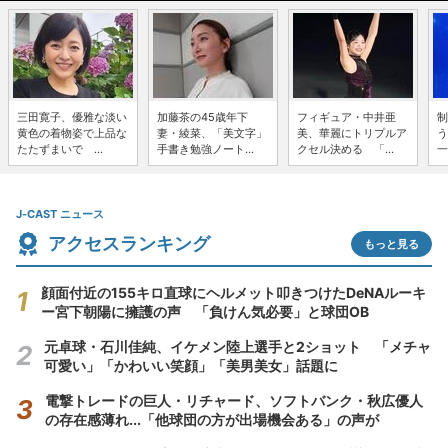
三田寛子、優雅な淡い
加藤茶の45歳年下
フィギュア・中井亜
制
黄色の着物姿で上品な
妻・綾菜、「美文字」
美、華麗にトリプルア
う
たたずまいで ...
手書き勉強ノート...
クセル決める 「...
一
J-CAST ニュース
アクセスランキング
もっと見る
顔面付近の155キロ直球にヘルメット叩きつけたDeNAルーキ
ー宮下朝陽に擁護の声 「負けん気必要」と球団OB
元卓球・石川佳純、イケメン陸上選手と2ショット 「メチャ
可愛い」「かわいい笑顔」「美男美女」話題に
電撃トレードの巨人・リチャード、ソフトバンク・秋広優人
の存在感薄れ...「他球団の方が出場機会ある」の声が