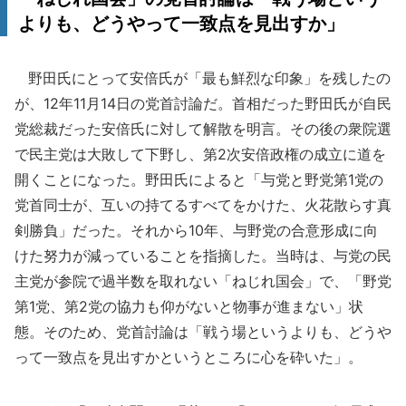
よりも、どうやって一致点を見出すか」
野田氏にとって安倍氏が「最も鮮烈な印象」を残したの
が、12年11月14日の党首討論だ。首相だった野田氏が自民
党総裁だった安倍氏に対して解散を明言。その後の衆院選
で民主党は大敗して下野し、第2次安倍政権の成立に道を
開くことになった。野田氏によると「与党と野党第1党の
党首同士が、互いの持てるすべてをかけた、火花散らす真
剣勝負」だった。それから10年、与野党の合意形成に向
けた努力が減っていることを指摘した。当時は、与党の民
主党が参院で過半数を取れない「ねじれ国会」で、「野党
第1党、第2党の協力も仰がないと物事が進まない」状
態。そのため、党首討論は「戦う場というよりも、どうや
って一致点を見出すかというところに心を砕いた」。