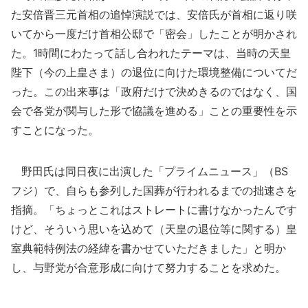
た安倍晋三元首相の追悼演説では、安倍氏が首相に返り咲
いてから一度だけ首相公邸で「密会」したことが明かされ
た。1時間にわたって話し合われたテーマは、当時の天皇
陛下（今の上皇さま）の退位に向けた環境整備についてだ
った。この出来事は「政府だけで決めきるのではなく、国
会で各党が関与した形で協議を進める」ことの重要性を示
すことになった。
野田氏は同日夜に出演した「プライムニュース」（BS
フジ）で、自らも参列した国葬が行われるまでの拙速さを
指摘。「ちょっとこれはストレートに書けなかったんです
けど、そういう思いを込めて（天皇の退位等に関する）皇
室典範特例法の経緯を書かせていただきました」と明か
し、与野党が合意形成に向けて努力することを求めた。