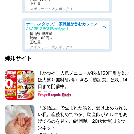
正社員
スポンサー：求人ボックス
ホールスタッフ/「家具屋が営むカフェスタッフ!」週2日～OK!嬉しいまかない付き/岡山県/浅口郡里庄町
＞
AKASE GROUP株式会社
岡山県 里庄町
時給1,100円～
正社員
スポンサー：求人ボックス
姉妹サイト
【かつや】人気メニューが税抜150円引き&ご
飯大盛り無料!お得すぎる「感謝祭」は8月14
日まで開催中。
「多指症」で生まれた娘と、受け止められな
い私。産後初めての夜、助産師がミルクをあ
げてるのを見て...(静岡県・20代女性)|Jタウ
ンネット