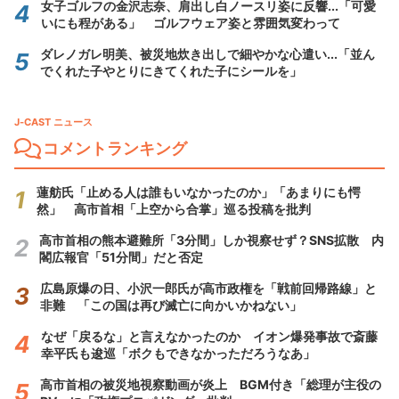
女子ゴルフの金沢志奈、肩出し白ノースリ姿に反響...「可愛
いにも程がある」 ゴルフウェア姿と雰囲気変わって
ダレノガレ明美、被災地炊き出しで細やかな心遣い...「並ん
でくれた子やとりにきてくれた子にシールを」
J-CAST ニュース
コメントランキング
蓮舫氏「止める人は誰もいなかったのか」「あまりにも愕
然」 高市首相「上空から合掌」巡る投稿を批判
高市首相の熊本避難所「3分間」しか視察せず？SNS拡散 内
閣広報官「51分間」だと否定
広島原爆の日、小沢一郎氏が高市政権を「戦前回帰路線」と
非難 「この国は再び滅亡に向かいかねない」
なぜ「戻るな」と言えなかったのか イオン爆発事故で斎藤
幸平氏も逡巡「ボクもできなかっただろうなあ」
高市首相の被災地視察動画が炎上 BGM付き「総理が主役の