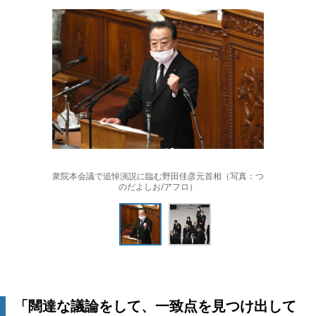
衆院本会議で追悼演説に臨む野田佳彦元首相（写真：つ
のだよしお/アフロ）
「闊達な議論をして、一致点を見つけ出して