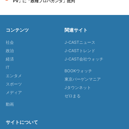
PV」に「政権プロパガンダ」批判
コンテンツ
関連サイト
社会
J-CASTニュース
政治
J-CASTトレンド
経済
J-CAST会社ウォッチ
IT
BOOKウォッチ
エンタメ
東京バーゲンマニア
スポーツ
Jタウンネット
メディア
ゼロまる
動画
サイトについて