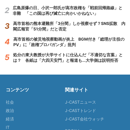
広島原爆の日、小沢一郎氏が高市政権を「戦前回帰路線」と
非難 「この国は再び滅亡に向かいかねない」
高市首相の熊本避難所「3分間」しか視察せず？SNS拡散 内
閣広報官「51分間」だと否定
高市首相の被災地視察動画が炎上 BGM付き「総理が主役の
PV」に「政権プロパガンダ」批判
処分の東大教授が大学サイトに仕込んだ「不適切な言葉」と
は？ 各紙は「六四天安門」と報道も...大学側は説明拒否
コンテンツ
関連サイト
社会
J-CASTニュース
政治
J-CASTトレンド
経済
J-CAST会社ウォッチ
IT