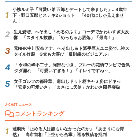
小柳ルミ子「可愛い弟 五郎とデートして来ました」...4歳年
下・野口五郎とステキ2ショット 「40代にしか見えませ
ん！」
生見愛瑠、へそ出し「めるのふく」コーデでかわいすぎ大反
響 「スタイル抜群」「めっちゃお洒落」「最高！」
元NHK中川安奈アナ、へそ出し＆ド派手巨人ユニ姿で...神ス
タイル炸裂 G党も大喜び「反則級のビジュアル」
「令和の峰不二子」阿部なつき、ブルーの花柄ワンピで色気
ダダ漏れ 「可愛いすぎる！」「キレイですね～」
女子ゴルフの都玲華、肩出しドット柄キャミ姿にドキっ
「安定の可愛いさ」「まさに...天使」かわいさ限界突破
J-CAST ニュース
コメントランキング
蓮舫氏「止める人は誰もいなかったのか」「あまりにも愕
然」 高市首相「上空から合掌」巡る投稿を批判