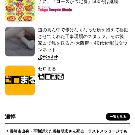
了に。「ロースかつ定食」500円は継続
道の真ん中で歩けなくなった所を抱えて移動
させてくれた工事現場のスタッフ。その後、
家まで私を送ると(大阪府・40代女性)|Jタウ
ンネット
ゼロまる
追悼
一覧を見る
長崎市出身・平和訴えた美輪明宏さん死去 ラストメッセージでも