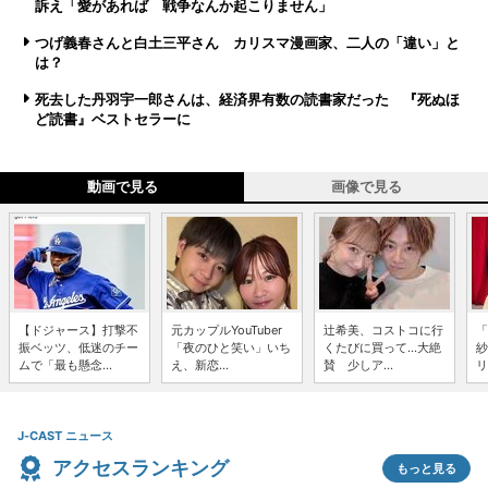
訴え「愛があれば 戦争なんか起こりません」
つげ義春さんと白土三平さん カリスマ漫画家、二人の「違い」と
は？
死去した丹羽宇一郎さんは、経済界有数の読書家だった 『死ぬほ
ど読書』ベストセラーに
動画で見る
画像で見る
【ドジャース】打撃不
元カップルYouTuber
辻希美、コストコに行
「
振ベッツ、低迷のチー
「夜のひと笑い」いち
くたびに買って...大絶
紗
ムで「最も懸念...
え、新恋...
賛 少しア...
リ
J-CAST ニュース
アクセスランキング
もっと見る