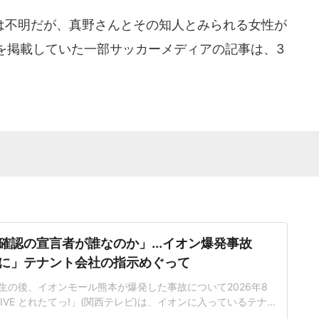
不明だが、真野さんとその知人とみられる女性が
を掲載していた一部サッカーメディアの記事は、3
確認の宣言者が誰なのか」...イオン爆発事故
に」テナント会社の指示めぐって
生の後、イオンモール熊本が爆発した事故について2026年8
IVE とれたてっ!」(関西テレビ)は、イオンに入っているテナ
難した従業員2人に売上金を金庫に入れるように指示したこと