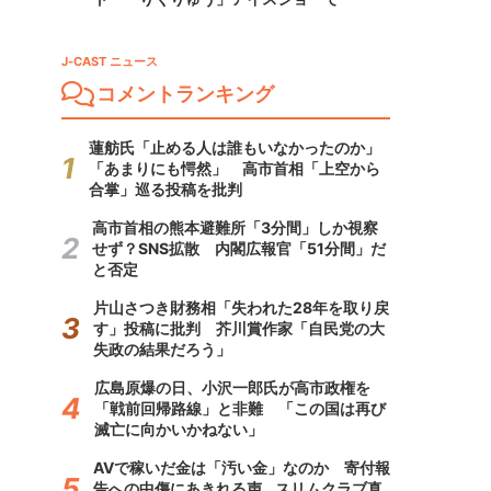
J-CAST ニュース
コメントランキング
蓮舫氏「止める人は誰もいなかったのか」
「あまりにも愕然」 高市首相「上空から
合掌」巡る投稿を批判
高市首相の熊本避難所「3分間」しか視察
せず？SNS拡散 内閣広報官「51分間」だ
と否定
片山さつき財務相「失われた28年を取り戻
す」投稿に批判 芥川賞作家「自民党の大
失政の結果だろう」
広島原爆の日、小沢一郎氏が高市政権を
「戦前回帰路線」と非難 「この国は再び
滅亡に向かいかねない」
AVで稼いだ金は「汚い金」なのか 寄付報
告への中傷にあきれる声...スリムクラブ真