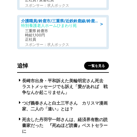
スポンサー：求人ボックス
介護職員/鈴鹿市/三重県/近鉄鈴鹿線/鈴鹿市駅
＞
特別養護老人ホームひまわり苑
三重県 鈴鹿市
時給1,100円
正社員
スポンサー：求人ボックス
追悼
一覧を見る
長崎市出身・平和訴えた美輪明宏さん死去
ラストメッセージでも訴え「愛があれば 戦
争なんか起こりません」
つげ義春さんと白土三平さん カリスマ漫画
家、二人の「違い」とは？
死去した丹羽宇一郎さんは、経済界有数の読
書家だった 『死ぬほど読書』ベストセラー
に