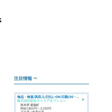
野
注目情報
PR
検品・検査/高収入/日払いOK/日勤/20・30・40代活躍中/製造 工場
＞
株式会社綜合キャリアオプション
熊本県 菊陽町
時給1,800円～2,250円
正社員 / 派遣社員