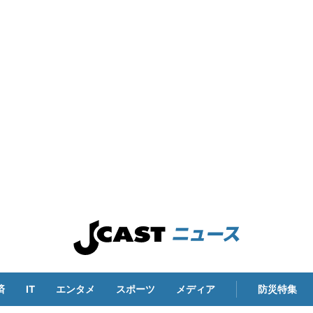
済
IT
エンタメ
スポーツ
メディア
防災特集