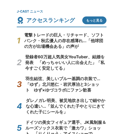
J-CAST ニュース
アクセスランキング
もっと見る
電撃トレードの巨人・リチャード、ソフト
バンク・秋広優人の存在感薄れ...「他球団
の方が出場機会ある」の声が
登録者60万超人気美女YouTuber、結婚を
発表 「めっちゃいい人に出会えた」「私
今すごく安定してる」
羽生結弦、美しいブルー基調の衣装で...
「ゆず」北川悠仁・岩沢厚治と3ショッ
ト ゆず×ゆづコラボにファン歓喜
ダレノガレ明美、被災地炊き出しで細やか
な心遣い...「並んでくれた子やとりにきて
くれた子にシールを」
ドイツの美女フィギュア選手、JK風制服＆
ルーズソックス衣装で「激カワ」ショッ
ト 「りくりゅう」アイスショーで