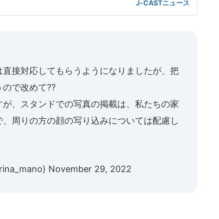
J-CASTニュース
なったことを取り上げた。店内に戻った5分後に爆破が起きた
従業員(22)はイオンモール熊本店2階のコスメ店に勤務、地震
は直接対応してもらうようになりましたが、把
ので改めて??
すが、スタンドでの写真の掲載は、私たちの家
で、周りの方の顔の写り込みについては配慮し
ina_mano)
November 29, 2022