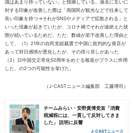
識はあまり持っていない」と指摘している。過去に互いに
対する印象が改善した際は「両国民が観光などで往来して
良い印象を持つ→それがSNSやメディアで拡散される」と
いった現象が起きていたが、コロナ禍でそれが途絶えた状
態が続いているためだ。ただ、数値が若干改善した理由と
して、（1）21年の自民党総裁選で中国に批判的な発言が
あって対日感情が悪化したが、その揺り戻しがあった
（2）日中国交正常化50周年をめぐる報道がプラスに作用
した、の2つの可能性を挙げた。
（J-CASTニュース編集部 工藤博司）
チームみらい・安野貴博党首「消費
税減税には、一貫して反対してきま
した」 説明に反響
J-CASTニュース