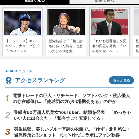
動画で見る
画像で見る
【ドジャース】キム・
新党結成で「「騙し討
「れいわ新選組」が党
登
ヘソン、大リーグ公式
ちにあった気分」と怒
名の変更を発表、「い
女
「PSロースタ...
ったひろゆき妻...
のちの党」へ ...
発
J-CAST ニュース
アクセスランキング
もっと見る
電撃トレードの巨人・リチャード、ソフトバンク・秋広優人
の存在感薄れ...「他球団の方が出場機会ある」の声が
登録者60万超人気美女YouTuber、結婚を発表 「めっちゃ
いい人に出会えた」「私今すごく安定してる」
羽生結弦、美しいブルー基調の衣装で...「ゆず」北川悠仁・
岩沢厚治と3ショット ゆず×ゆづコラボにファン歓喜