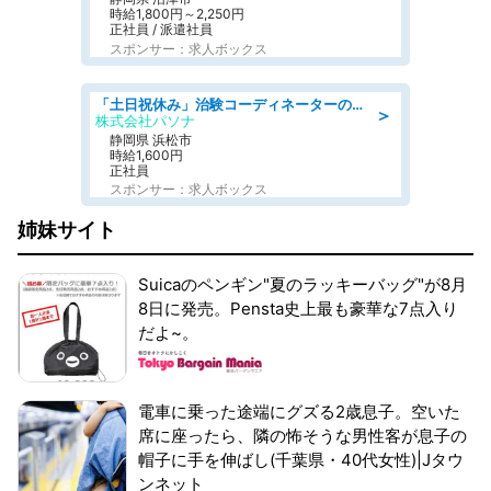
時給1,800円～2,250円
正社員 / 派遣社員
スポンサー：求人ボックス
「土日祝休み」治験コーディネーターのお仕事/未経験OK
＞
株式会社パソナ
静岡県 浜松市
時給1,600円
正社員
スポンサー：求人ボックス
姉妹サイト
Suicaのペンギン"夏のラッキーバッグ"が8月
8日に発売。Pensta史上最も豪華な7点入り
だよ~。
電車に乗った途端にグズる2歳息子。空いた
席に座ったら、隣の怖そうな男性客が息子の
帽子に手を伸ばし(千葉県・40代女性)|Jタウ
ンネット