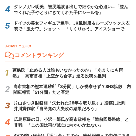
ダレノガレ明美、被災地炊き出しで細やかな心遣い...「並ん
でくれた子やとりにきてくれた子にシールを」
ドイツの美女フィギュア選手、JK風制服＆ルーズソックス衣
装で「激カワ」ショット 「りくりゅう」アイスショーで
J-CAST ニュース
コメントランキング
蓮舫氏「止める人は誰もいなかったのか」「あまりにも愕
然」 高市首相「上空から合掌」巡る投稿を批判
高市首相の熊本避難所「3分間」しか視察せず？SNS拡散 内
閣広報官「51分間」だと否定
片山さつき財務相「失われた28年を取り戻す」投稿に批判
芥川賞作家「自民党の大失政の結果だろう」
広島原爆の日、小沢一郎氏が高市政権を「戦前回帰路線」と
非難 「この国は再び滅亡に向かいかねない」
AVで稼いだ金は「汚い金」なのか 寄付報告への中傷にあき