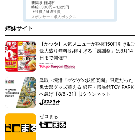
新潟県 新潟市
時給1,300円～1,625円
正社員 / 派遣社員
スポンサー：求人ボックス
姉妹サイト
【かつや】人気メニューが税抜150円引き&ご
飯大盛り無料!お得すぎる「感謝祭」は8月14
日まで開催中。
鳥取・境港「ゲゲゲの妖怪楽園」限定だった
鬼太郎グッズ買える 銀座・博品館TOY PARK
へ急げ【8/8~31】|Jタウンネット
ゼロまる