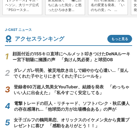
【ドジャース】キム・
新党結成で「「騙し討
「れいわ新選組」が党
登
ヘソン、大リーグ公式
ちにあった気分」と怒
名の変更を発表、「い
女
「PSロースタ...
ったひろゆき妻...
のちの党」へ ...
発
J-CAST ニュース
アクセスランキング
もっと見る
顔面付近の155キロ直球にヘルメット叩きつけたDeNAルーキ
ー宮下朝陽に擁護の声 「負けん気必要」と球団OB
ダレノガレ明美、被災地炊き出しで細やかな心遣い...「並ん
でくれた子やとりにきてくれた子にシールを」
登録者60万超人気美女YouTuber、結婚を発表 「めっちゃ
いい人に出会えた」「私今すごく安定してる」
電撃トレードの巨人・リチャード、ソフトバンク・秋広優人
の存在感薄れ...「他球団の方が出場機会ある」の声が
女子ゴルフの鶴岡果恋、オリックスのイケメン夫から貴重プ
レゼントに喜び 「感動をありがとう！！」