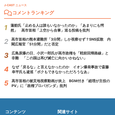
J-CAST ニュース
コメントランキング
蓮舫氏「止める人は誰もいなかったのか」「あまりにも愕
然」 高市首相「上空から合掌」巡る投稿を批判
高市首相の熊本避難所「3分間」しか視察せず？SNS拡散 内
閣広報官「51分間」だと否定
広島原爆の日、小沢一郎氏が高市政権を「戦前回帰路線」と
非難 「この国は再び滅亡に向かいかねない」
なぜ「戻るな」と言えなかったのか イオン爆発事故で斎藤
幸平氏も逡巡「ボクもできなかっただろうなあ」
高市首相の被災地視察動画が炎上 BGM付き「総理が主役の
PV」に「政権プロパガンダ」批判
コンテンツ
関連サイト