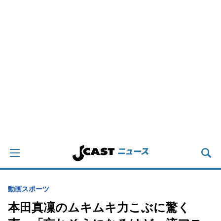
動画
スポーツ
本田真凜のムキムキ力こぶに驚く