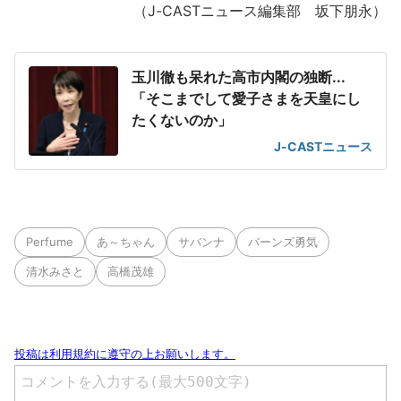
（J-CASTニュース編集部 坂下朋永）
玉川徹も呆れた高市内閣の独断...
「そこまでして愛子さまを天皇にし
たくないのか」
J-CASTニュース
Perfume
あ～ちゃん
サバンナ
バーンズ勇気
清水みさと
高橋茂雄