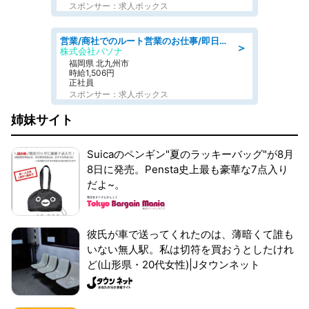
スポンサー：求人ボックス
営業/商社でのルート営業のお仕事/即日勤務可/車通勤可/営業
＞
株式会社パソナ
福岡県 北九州市
時給1,506円
正社員
スポンサー：求人ボックス
姉妹サイト
Suicaのペンギン"夏のラッキーバッグ"が8月
8日に発売。Pensta史上最も豪華な7点入り
だよ~。
彼氏が車で送ってくれたのは、薄暗くて誰も
いない無人駅。私は切符を買おうとしたけれ
ど(山形県・20代女性)|Jタウンネット