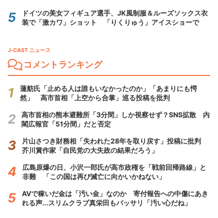
ドイツの美女フィギュア選手、JK風制服＆ルーズソックス衣
装で「激カワ」ショット 「りくりゅう」アイスショーで
J-CAST ニュース
コメントランキング
蓮舫氏「止める人は誰もいなかったのか」「あまりにも愕
然」 高市首相「上空から合掌」巡る投稿を批判
高市首相の熊本避難所「3分間」しか視察せず？SNS拡散 内
閣広報官「51分間」だと否定
片山さつき財務相「失われた28年を取り戻す」投稿に批判
芥川賞作家「自民党の大失政の結果だろう」
広島原爆の日、小沢一郎氏が高市政権を「戦前回帰路線」と
非難 「この国は再び滅亡に向かいかねない」
AVで稼いだ金は「汚い金」なのか 寄付報告への中傷にあき
れる声...スリムクラブ真栄田もバッサリ「汚い心だね」