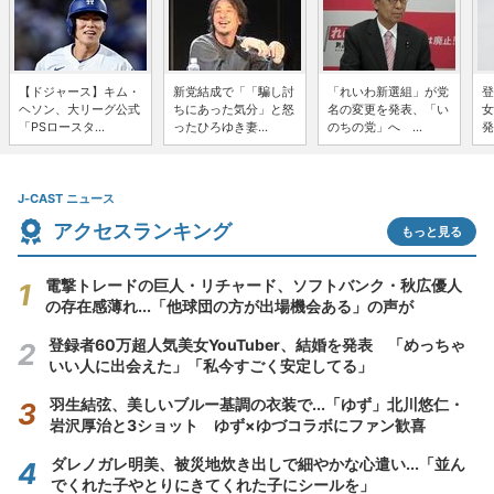
【ドジャース】キム・
新党結成で「「騙し討
「れいわ新選組」が党
登
ヘソン、大リーグ公式
ちにあった気分」と怒
名の変更を発表、「い
女
「PSロースタ...
ったひろゆき妻...
のちの党」へ ...
発
J-CAST ニュース
アクセスランキング
もっと見る
電撃トレードの巨人・リチャード、ソフトバンク・秋広優人
の存在感薄れ...「他球団の方が出場機会ある」の声が
登録者60万超人気美女YouTuber、結婚を発表 「めっちゃ
いい人に出会えた」「私今すごく安定してる」
羽生結弦、美しいブルー基調の衣装で...「ゆず」北川悠仁・
岩沢厚治と3ショット ゆず×ゆづコラボにファン歓喜
ダレノガレ明美、被災地炊き出しで細やかな心遣い...「並ん
でくれた子やとりにきてくれた子にシールを」