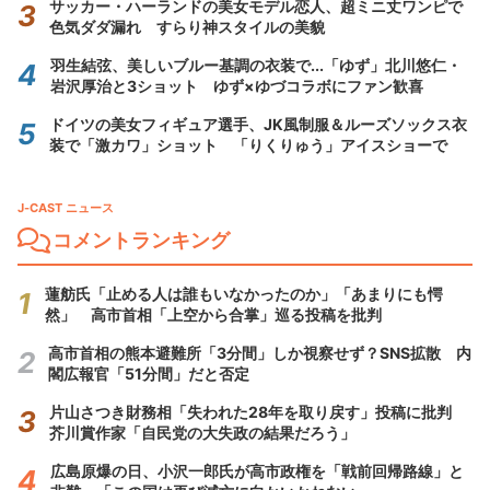
サッカー・ハーランドの美女モデル恋人、超ミニ丈ワンピで
色気ダダ漏れ すらり神スタイルの美貌
羽生結弦、美しいブルー基調の衣装で...「ゆず」北川悠仁・
岩沢厚治と3ショット ゆず×ゆづコラボにファン歓喜
ドイツの美女フィギュア選手、JK風制服＆ルーズソックス衣
装で「激カワ」ショット 「りくりゅう」アイスショーで
J-CAST ニュース
コメントランキング
蓮舫氏「止める人は誰もいなかったのか」「あまりにも愕
然」 高市首相「上空から合掌」巡る投稿を批判
高市首相の熊本避難所「3分間」しか視察せず？SNS拡散 内
閣広報官「51分間」だと否定
片山さつき財務相「失われた28年を取り戻す」投稿に批判
芥川賞作家「自民党の大失政の結果だろう」
広島原爆の日、小沢一郎氏が高市政権を「戦前回帰路線」と