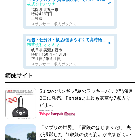
＞
株式会社パソナ
福岡県 北九州市
時給4,167円
正社員
スポンサー：求人ボックス
梱包・仕分け・検品/働きやすくて高時給の仕分け作業長期休暇充実/残業なし
＞
株式会社オオミヤ
岐阜県 美濃加茂市
時給1,450円～1,813円
正社員 / 派遣社員
スポンサー：求人ボックス
姉妹サイト
Suicaのペンギン"夏のラッキーバッグ"が8月
8日に発売。Pensta史上最も豪華な7点入り
だよ~。
「ジブリの世界」「冒険のはじまりだ!」 夫
が撮影した〝1歳娘の後ろ姿〟が良すぎて...4.