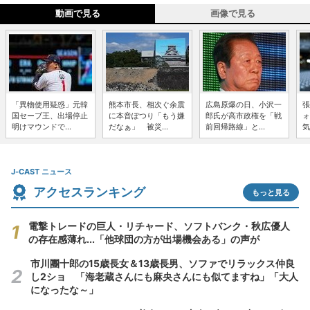
動画で見る
画像で見る
「異物使用疑惑」元韓
熊本市長、相次ぐ余震
広島原爆の日、小沢一
張
国セーブ王、出場停止
に本音ぽつり「もう嫌
郎氏が高市政権を「戦
ォ
明けマウンドで...
だなぁ」 被災...
前回帰路線」と...
気
J-CAST ニュース
アクセスランキング
もっと見る
電撃トレードの巨人・リチャード、ソフトバンク・秋広優人
の存在感薄れ...「他球団の方が出場機会ある」の声が
市川團十郎の15歳長女＆13歳長男、ソファでリラックス仲良
し2ショ 「海老蔵さんにも麻央さんにも似てますね」「大人
になったな～」