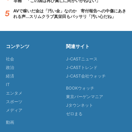
非難 「この国は再び滅亡に向かいかねない」
AVで稼いだ金は「汚い金」なのか 寄付報告への中傷にあき
れる声...スリムクラブ真栄田もバッサリ「汚い心だね」
コンテンツ
関連サイト
社会
J-CASTニュース
政治
J-CASTトレンド
経済
J-CAST会社ウォッチ
IT
BOOKウォッチ
エンタメ
東京バーゲンマニア
スポーツ
Jタウンネット
メディア
ゼロまる
動画