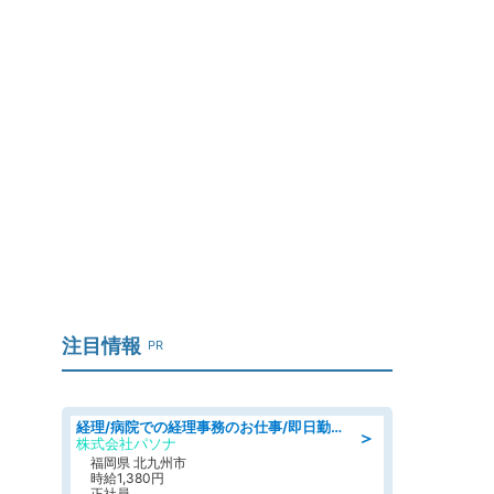
ト
注目情報
PR
経理/病院での経理事務のお仕事/即日勤務可/車通勤可/経理/一般事務
＞
株式会社パソナ
福岡県 北九州市
時給1,380円
正社員