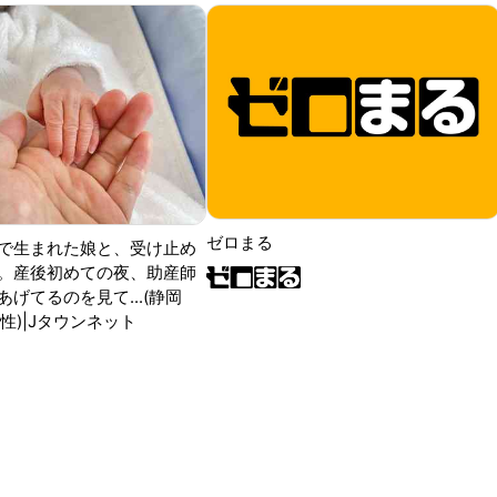
ゼロまる
で生まれた娘と、受け止め
。産後初めての夜、助産師
げてるのを見て...(静岡
性)|Jタウンネット