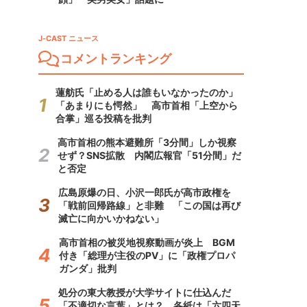
J-CAST ニュース
コメントランキング
蓮舫氏「止める人は誰もいなかったのか」
「あまりにも愕然」 高市首相「上空から
合掌」巡る投稿を批判
高市首相の熊本避難所「3分間」しか視察
せず？SNS拡散 内閣広報官「51分間」だ
と否定
広島原爆の日、小沢一郎氏が高市政権を
「戦前回帰路線」と非難 「この国は再び
滅亡に向かいかねない」
高市首相の被災地視察動画が炎上 BGM
付き「総理が主役のPV」に「政権プロパ
ガンダ」批判
処分の東大教授が大学サイトに仕込んだ
「不適切な言葉」とは？ 各紙は「六四天