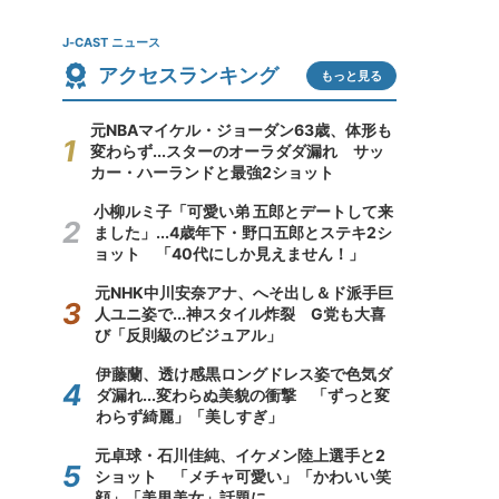
J-CAST ニュース
アクセスランキング
もっと見る
元NBAマイケル・ジョーダン63歳、体形も
変わらず...スターのオーラダダ漏れ サッ
カー・ハーランドと最強2ショット
小柳ルミ子「可愛い弟 五郎とデートして来
ました」...4歳年下・野口五郎とステキ2シ
ョット 「40代にしか見えません！」
元NHK中川安奈アナ、へそ出し＆ド派手巨
人ユニ姿で...神スタイル炸裂 G党も大喜
び「反則級のビジュアル」
伊藤蘭、透け感黒ロングドレス姿で色気ダ
ダ漏れ...変わらぬ美貌の衝撃 「ずっと変
わらず綺麗」「美しすぎ」
元卓球・石川佳純、イケメン陸上選手と2
ショット 「メチャ可愛い」「かわいい笑
顔」「美男美女」話題に