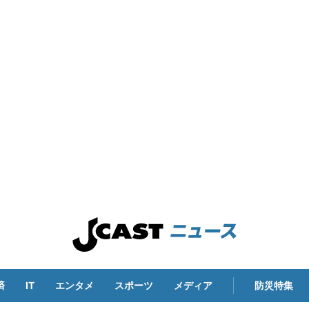
済
IT
エンタメ
スポーツ
メディア
防災特集