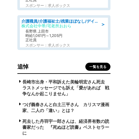
スポンサー：求人ボックス
介護職員/介護福祉士/残業ほぼなし/デイサービスの介護士/日勤のみ
＞
株式会社中帯/宅老所おおら
長野県 上田市
時給1,061円～1,205円
正社員
スポンサー：求人ボックス
追悼
一覧を見る
長崎市出身・平和訴えた美輪明宏さん死去
ラストメッセージでも訴え「愛があれば 戦
争なんか起こりません」
つげ義春さんと白土三平さん カリスマ漫画
家、二人の「違い」とは？
死去した丹羽宇一郎さんは、経済界有数の読
書家だった 『死ぬほど読書』ベストセラー
に