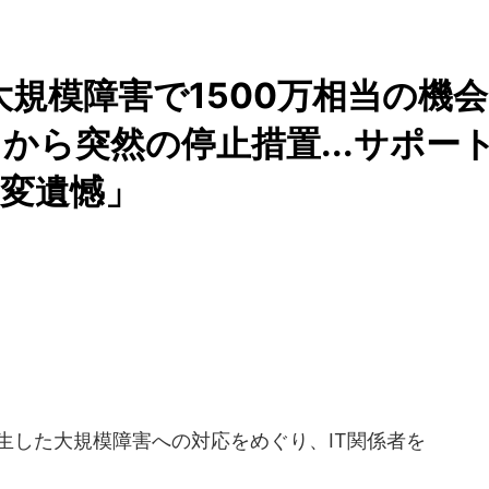
大規模障害で1500万相当の機会
から突然の停止措置...サポー
変遺憾」
生した大規模障害への対応をめぐり、IT関係者を