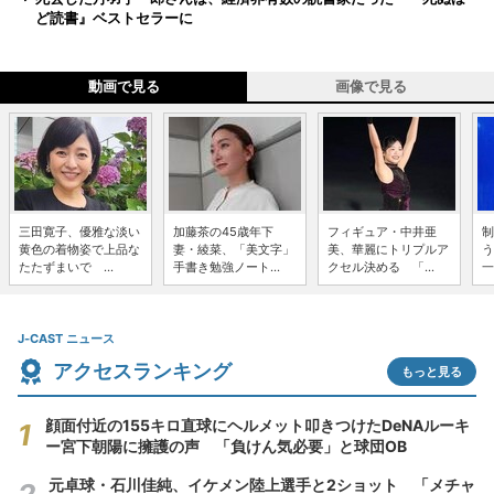
ど読書』ベストセラーに
動画で見る
画像で見る
三田寛子、優雅な淡い
加藤茶の45歳年下
フィギュア・中井亜
制
黄色の着物姿で上品な
妻・綾菜、「美文字」
美、華麗にトリプルア
う
たたずまいで ...
手書き勉強ノート...
クセル決める 「...
一
J-CAST ニュース
アクセスランキング
もっと見る
顔面付近の155キロ直球にヘルメット叩きつけたDeNAルーキ
ー宮下朝陽に擁護の声 「負けん気必要」と球団OB
元卓球・石川佳純、イケメン陸上選手と2ショット 「メチャ