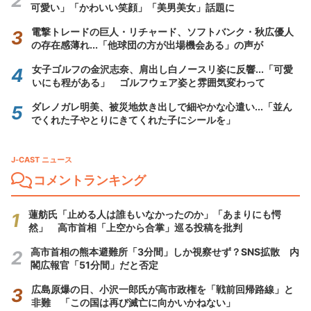
可愛い」「かわいい笑顔」「美男美女」話題に
電撃トレードの巨人・リチャード、ソフトバンク・秋広優人
の存在感薄れ...「他球団の方が出場機会ある」の声が
女子ゴルフの金沢志奈、肩出し白ノースリ姿に反響...「可愛
いにも程がある」 ゴルフウェア姿と雰囲気変わって
ダレノガレ明美、被災地炊き出しで細やかな心遣い...「並ん
でくれた子やとりにきてくれた子にシールを」
J-CAST ニュース
コメントランキング
蓮舫氏「止める人は誰もいなかったのか」「あまりにも愕
然」 高市首相「上空から合掌」巡る投稿を批判
高市首相の熊本避難所「3分間」しか視察せず？SNS拡散 内
閣広報官「51分間」だと否定
広島原爆の日、小沢一郎氏が高市政権を「戦前回帰路線」と
非難 「この国は再び滅亡に向かいかねない」