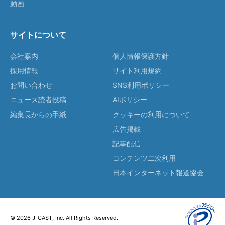
動画
サイトについて
会社案内
個人情報保護方針
採用情報
サイト利用規約
お問い合わせ
SNS利用ポリシー
ニュース読者投稿
AIポリシー
編集長からの手紙
クッキーの利用について
広告掲載
記事配信
コンテンツ二次利用
日本インターネット報道協会
© 2026 J-CAST, Inc. All Rights Reserved.