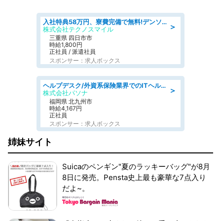
入社特典58万円、寮費完備で無料!デンソーで働こう!自動車工場で小型部品の検査業務 denso aichi
＞
株式会社テクノスマイル
三重県 四日市市
時給1,800円
正社員 / 派遣社員
スポンサー：求人ボックス
ヘルプデスク/外資系保険業界でのITヘルプデスク業務/駅近/即日勤務可/ヘルプデスク
＞
株式会社パソナ
福岡県 北九州市
時給4,167円
正社員
スポンサー：求人ボックス
姉妹サイト
Suicaのペンギン"夏のラッキーバッグ"が8月
8日に発売。Pensta史上最も豪華な7点入り
だよ~。