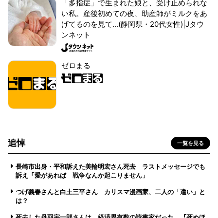
「多指症」で生まれた娘と、受け止められな
い私。産後初めての夜、助産師がミルクをあ
げてるのを見て...(静岡県・20代女性)|Jタウ
ンネット
ゼロまる
追悼
一覧を見る
長崎市出身・平和訴えた美輪明宏さん死去 ラストメッセージでも
訴え「愛があれば 戦争なんか起こりません」
つげ義春さんと白土三平さん カリスマ漫画家、二人の「違い」と
は？
死去した丹羽宇一郎さんは、経済界有数の読書家だった 『死ぬほ