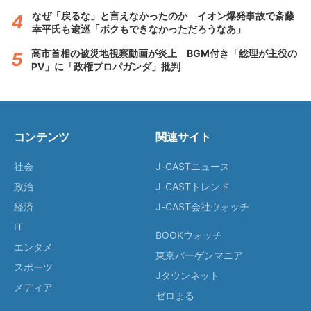
なぜ「戻るな」と言えなかったのか イオン爆発事故で斎藤
幸平氏も逡巡「ボクもできなかっただろうなあ」
高市首相の被災地視察動画が炎上 BGM付き「総理が主役の
PV」に「政権プロパガンダ」批判
コンテンツ
関連サイト
社会
J-CASTニュース
政治
J-CASTトレンド
経済
J-CAST会社ウォッチ
IT
BOOKウォッチ
エンタメ
東京バーゲンマニア
スポーツ
Jタウンネット
メディア
ゼロまる