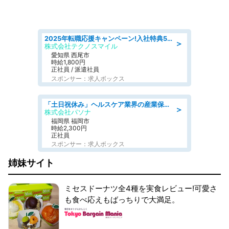
2025年転職応援キャンペーン!入社特典58万円/デンソーで働こう!自動車工場で小型部品の検査業務 denso aichi
＞
株式会社テクノスマイル
愛知県 西尾市
時給1,800円
正社員 / 派遣社員
スポンサー：求人ボックス
「土日祝休み」ヘルスケア業界の産業保健師/高時給/未経験OK/要資格:保健師、正看護師
＞
株式会社パソナ
福岡県 福岡市
時給2,300円
正社員
スポンサー：求人ボックス
姉妹サイト
ミセスドーナツ全4種を実食レビュー!可愛さ
も食べ応えもばっちりで大満足。