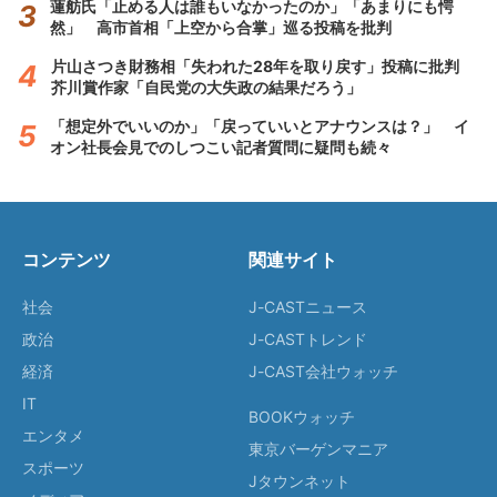
蓮舫氏「止める人は誰もいなかったのか」「あまりにも愕
然」 高市首相「上空から合掌」巡る投稿を批判
片山さつき財務相「失われた28年を取り戻す」投稿に批判
芥川賞作家「自民党の大失政の結果だろう」
「想定外でいいのか」「戻っていいとアナウンスは？」 イ
オン社長会見でのしつこい記者質問に疑問も続々
コンテンツ
関連サイト
社会
J-CASTニュース
政治
J-CASTトレンド
経済
J-CAST会社ウォッチ
IT
BOOKウォッチ
エンタメ
東京バーゲンマニア
スポーツ
Jタウンネット