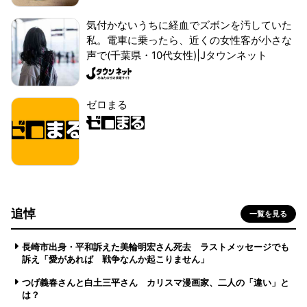
気付かないうちに経血でズボンを汚していた
私。電車に乗ったら、近くの女性客が小さな
声で(千葉県・10代女性)|Jタウンネット
ゼロまる
追悼
一覧を見る
長崎市出身・平和訴えた美輪明宏さん死去 ラストメッセージでも
訴え「愛があれば 戦争なんか起こりません」
つげ義春さんと白土三平さん カリスマ漫画家、二人の「違い」と
は？