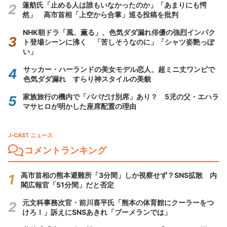
蓮舫氏「止める人は誰もいなかったのか」「あまりにも愕
然」 高市首相「上空から合掌」巡る投稿を批判
NHK朝ドラ「風、薫る」、色気ダダ漏れ俳優の強烈インパク
ト登場シーンに沸く 「苦しそうなのに」「シャツ姿艶っぽ
い」
サッカー・ハーランドの美女モデル恋人、超ミニ丈ワンピで
色気ダダ漏れ すらり神スタイルの美貌
家族旅行の機内で「パパだけ別席」あり？ 5児の父・エハラ
マサヒロが明かした座席配置の理由
J-CAST ニュース
コメントランキング
高市首相の熊本避難所「3分間」しか視察せず？SNS拡散 内
閣広報官「51分間」だと否定
元文科事務次官・前川喜平氏「熊本の体育館にクーラーをつ
けろ！」訴えにSNSあきれ「ブーメランでは」