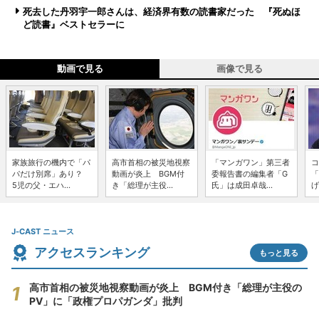
死去した丹羽宇一郎さんは、経済界有数の読書家だった 『死ぬほ
ど読書』ベストセラーに
動画で見る
画像で見る
家族旅行の機内で「パ
高市首相の被災地視察
「マンガワン」第三者
コ
パだけ別席」あり？
動画が炎上 BGM付
委報告書の編集者「G
「
5児の父・エハ...
き「総理が主役...
氏」は成田卓哉...
げ
J-CAST ニュース
アクセスランキング
もっと見る
高市首相の被災地視察動画が炎上 BGM付き「総理が主役の
PV」に「政権プロパガンダ」批判