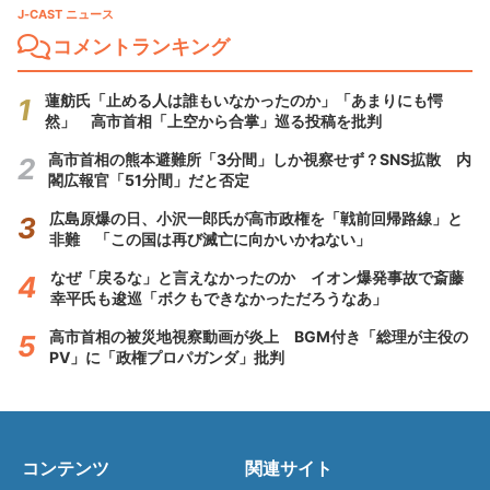
J-CAST ニュース
コメントランキング
蓮舫氏「止める人は誰もいなかったのか」「あまりにも愕
然」 高市首相「上空から合掌」巡る投稿を批判
高市首相の熊本避難所「3分間」しか視察せず？SNS拡散 内
閣広報官「51分間」だと否定
広島原爆の日、小沢一郎氏が高市政権を「戦前回帰路線」と
非難 「この国は再び滅亡に向かいかねない」
なぜ「戻るな」と言えなかったのか イオン爆発事故で斎藤
幸平氏も逡巡「ボクもできなかっただろうなあ」
高市首相の被災地視察動画が炎上 BGM付き「総理が主役の
PV」に「政権プロパガンダ」批判
コンテンツ
関連サイト