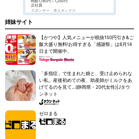
時給1,180円～1,250円
正社員
スポンサー：求人ボックス
姉妹サイト
【かつや】人気メニューが税抜150円引き&ご
飯大盛り無料!お得すぎる「感謝祭」は8月14
日まで開催中。
「多指症」で生まれた娘と、受け止められな
い私。産後初めての夜、助産師がミルクをあ
げてるのを見て...(静岡県・20代女性)|Jタウ
ンネット
ゼロまる