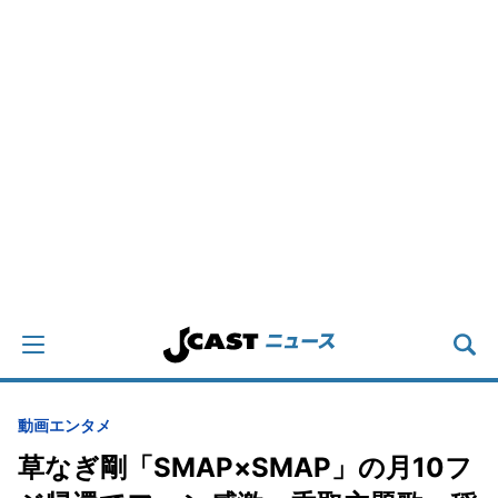
動画
エンタメ
草なぎ剛「SMAP×SMAP」の月10フ