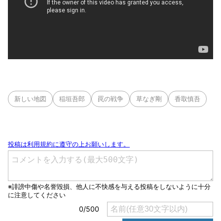
新しい地図
稲垣吾郎
罠の戦争
草なぎ剛
香取慎吾