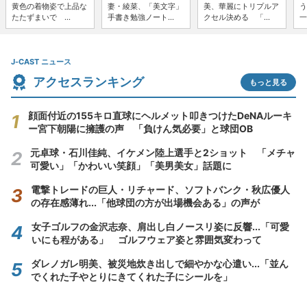
黄色の着物姿で上品な
妻・綾菜、「美文字」
美、華麗にトリプルア
う
たたずまいで ...
手書き勉強ノート...
クセル決める 「...
一
J-CAST ニュース
アクセスランキング
もっと見る
顔面付近の155キロ直球にヘルメット叩きつけたDeNAルーキ
ー宮下朝陽に擁護の声 「負けん気必要」と球団OB
元卓球・石川佳純、イケメン陸上選手と2ショット 「メチャ
可愛い」「かわいい笑顔」「美男美女」話題に
電撃トレードの巨人・リチャード、ソフトバンク・秋広優人
の存在感薄れ...「他球団の方が出場機会ある」の声が
女子ゴルフの金沢志奈、肩出し白ノースリ姿に反響...「可愛
いにも程がある」 ゴルフウェア姿と雰囲気変わって
ダレノガレ明美、被災地炊き出しで細やかな心遣い...「並ん
でくれた子やとりにきてくれた子にシールを」