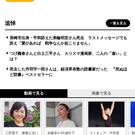
追悼
一覧を見る
長崎市出身・平和訴えた美輪明宏さん死去 ラストメッセージでも
訴え「愛があれば 戦争なんか起こりません」
つげ義春さんと白土三平さん カリスマ漫画家、二人の「違い」と
は？
死去した丹羽宇一郎さんは、経済界有数の読書家だった 『死ぬほ
ど読書』ベストセラーに
動画で見る
画像で見る
三田寛子、優雅な淡い
加藤茶の45歳年下
フィギュア・中井亜
制