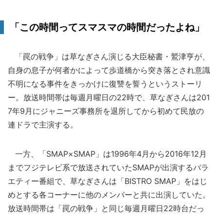
「この時間ってスマスマの時間だったよね」
「罠の戦争」は草なぎさん演じる大臣秘書・鷲津亨が、
自身の息子が何者かによって歩道橋から突き落とされ意識
不明になる事件をきっかけに復讐を誓うというストーリ
ー。放送時間帯は毎週月曜日の22時で、草なぎさんは201
7年9月にジャニーズ事務所を退所してから初めて民放の
連ドラで主演する。
一方、「SMAP×SMAP」は1996年4月から2016年12月
までフジテレビ系で放送されていたSMAPが出演するバラ
エティー番組で、草なぎさんは「BISTRO SMAP」をはじ
めとする各コーナーに他のメンバーと共に出演していた。
放送時間帯は「罠の戦争」と同じ毎週月曜日22時台だっ