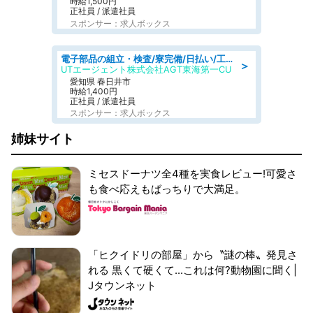
時給1,500円
正社員 / 派遣社員
スポンサー：求人ボックス
電子部品の組立・検査/寮完備/日払い/工場・製造
＞
UTエージェント株式会社AGT東海第一CU
愛知県 春日井市
時給1,400円
正社員 / 派遣社員
スポンサー：求人ボックス
姉妹サイト
ミセスドーナツ全4種を実食レビュー!可愛さ
も食べ応えもばっちりで大満足。
「ヒクイドリの部屋」から〝謎の棒〟発見さ
れる 黒くて硬くて...これは何?動物園に聞く|
Jタウンネット