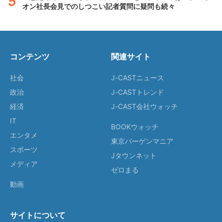
オン社長会見でのしつこい記者質問に疑問も続々
コンテンツ
関連サイト
社会
J-CASTニュース
政治
J-CASTトレンド
経済
J-CAST会社ウォッチ
IT
BOOKウォッチ
エンタメ
東京バーゲンマニア
スポーツ
Jタウンネット
メディア
ゼロまる
動画
サイトについて