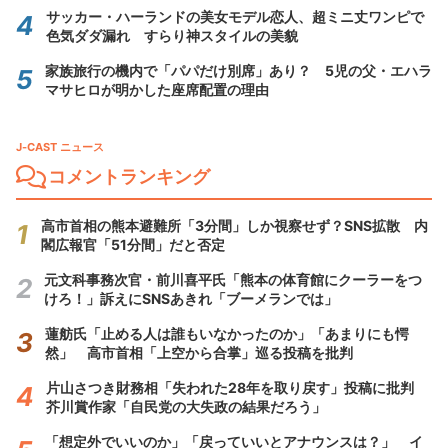
サッカー・ハーランドの美女モデル恋人、超ミニ丈ワンピで
色気ダダ漏れ すらり神スタイルの美貌
家族旅行の機内で「パパだけ別席」あり？ 5児の父・エハラ
マサヒロが明かした座席配置の理由
J-CAST ニュース
コメントランキング
高市首相の熊本避難所「3分間」しか視察せず？SNS拡散 内
閣広報官「51分間」だと否定
元文科事務次官・前川喜平氏「熊本の体育館にクーラーをつ
けろ！」訴えにSNSあきれ「ブーメランでは」
蓮舫氏「止める人は誰もいなかったのか」「あまりにも愕
然」 高市首相「上空から合掌」巡る投稿を批判
片山さつき財務相「失われた28年を取り戻す」投稿に批判
芥川賞作家「自民党の大失政の結果だろう」
「想定外でいいのか」「戻っていいとアナウンスは？」 イ