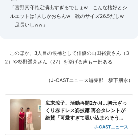
「宮野真守確定演出すぎるでしょw こんな格好とシ
ルエットは1人しかおらんw 靴のサイズ26.5だしw
足長いしww」
このほか、3人目の候補として俳優の山田裕貴さん（3
2）や杉野遥亮さん（27）を挙げる声も一部ある。
（J-CASTニュース編集部 坂下朋永）
広末涼子、活動再開2か月...胸元ざっ
くり赤ドレス姿披露 再会タレントが
絶賛「可愛すぎて吸い込まれそう
に」
J-CASTニュース