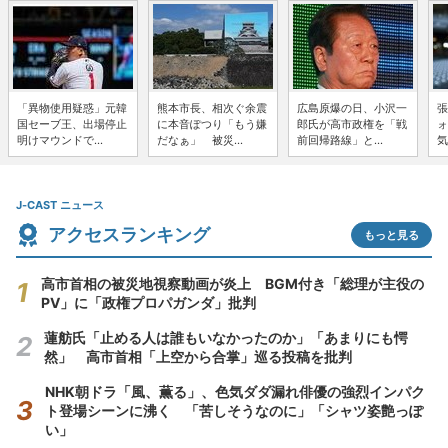
「異物使用疑惑」元韓
熊本市長、相次ぐ余震
広島原爆の日、小沢一
張
国セーブ王、出場停止
に本音ぽつり「もう嫌
郎氏が高市政権を「戦
ォ
明けマウンドで...
だなぁ」 被災...
前回帰路線」と...
気
J-CAST ニュース
アクセスランキング
もっと見る
高市首相の被災地視察動画が炎上 BGM付き「総理が主役の
PV」に「政権プロパガンダ」批判
蓮舫氏「止める人は誰もいなかったのか」「あまりにも愕
然」 高市首相「上空から合掌」巡る投稿を批判
NHK朝ドラ「風、薫る」、色気ダダ漏れ俳優の強烈インパク
ト登場シーンに沸く 「苦しそうなのに」「シャツ姿艶っぽ
い」