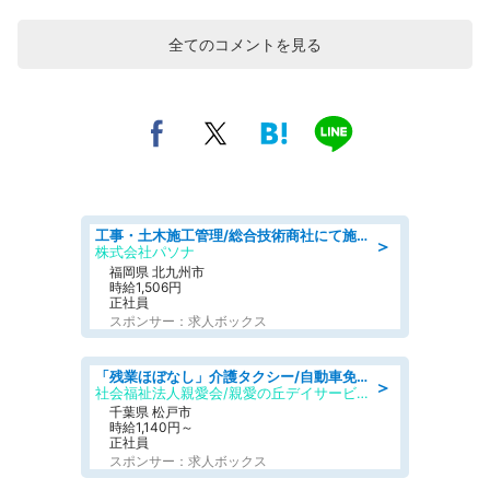
全てのコメントを見る
工事・土木施工管理/総合技術商社にて施工管理のお仕事/即日勤務可/車通勤可/工事・土木施工管理/生産・品質管理
＞
株式会社パソナ
福岡県 北九州市
時給1,506円
正社員
スポンサー：求人ボックス
「残業ほぼなし」介護タクシー/自動車免許必須/正職員/日勤のみ/デイサービス
＞
社会福祉法人親愛会/親愛の丘デイサービス
千葉県 松戸市
時給1,140円～
正社員
スポンサー：求人ボックス