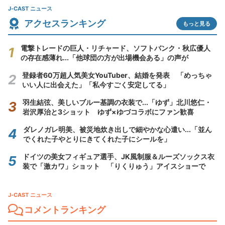
J-CAST ニュース
アクセスランキング
もっと見る
電撃トレードの巨人・リチャード、ソフトバンク・秋広優人
の存在感薄れ...「他球団の方が出場機会ある」の声が
登録者60万超人気美女YouTuber、結婚を発表 「めっちゃ
いい人に出会えた」「私今すごく安定してる」
羽生結弦、美しいブルー基調の衣装で...「ゆず」北川悠仁・
岩沢厚治と3ショット ゆず×ゆづコラボにファン歓喜
ダレノガレ明美、被災地炊き出しで細やかな心遣い...「並ん
でくれた子やとりにきてくれた子にシールを」
ドイツの美女フィギュア選手、JK風制服＆ルーズソックス衣
装で「激カワ」ショット 「りくりゅう」アイスショーで
J-CAST ニュース
コメントランキング