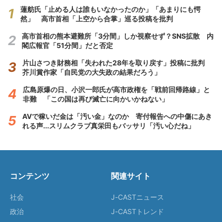
蓮舫氏「止める人は誰もいなかったのか」「あまりにも愕
然」 高市首相「上空から合掌」巡る投稿を批判
高市首相の熊本避難所「3分間」しか視察せず？SNS拡散 内
閣広報官「51分間」だと否定
片山さつき財務相「失われた28年を取り戻す」投稿に批判
芥川賞作家「自民党の大失政の結果だろう」
広島原爆の日、小沢一郎氏が高市政権を「戦前回帰路線」と
非難 「この国は再び滅亡に向かいかねない」
AVで稼いだ金は「汚い金」なのか 寄付報告への中傷にあき
れる声...スリムクラブ真栄田もバッサリ「汚い心だね」
コンテンツ
関連サイト
社会
J-CASTニュース
政治
J-CASTトレンド