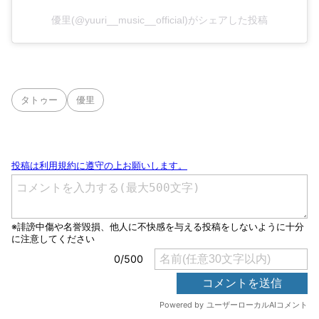
優里(@yuuri__music__official)がシェアした投稿
タトゥー
優里