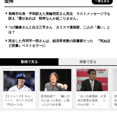
追悼
一覧を見る
長崎市出身・平和訴えた美輪明宏さん死去 ラストメッセージでも
訴え「愛があれば 戦争なんか起こりません」
つげ義春さんと白土三平さん カリスマ漫画家、二人の「違い」と
は？
死去した丹羽宇一郎さんは、経済界有数の読書家だった 『死ぬほ
ど読書』ベストセラーに
動画で見る
画像で見る
【ドジャース】キム・
新党結成で「「騙し討
「れいわ新選組」が党
登
ヘソン、大リーグ公式
ちにあった気分」と怒
名の変更を発表、「い
女
「PSロースタ...
ったひろゆき妻...
のちの党」へ ...
発