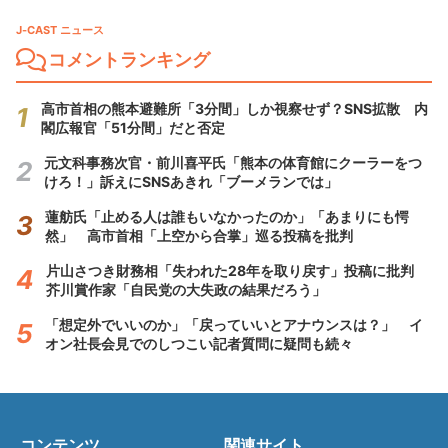
J-CAST ニュース
コメントランキング
高市首相の熊本避難所「3分間」しか視察せず？SNS拡散 内
閣広報官「51分間」だと否定
元文科事務次官・前川喜平氏「熊本の体育館にクーラーをつ
けろ！」訴えにSNSあきれ「ブーメランでは」
蓮舫氏「止める人は誰もいなかったのか」「あまりにも愕
然」 高市首相「上空から合掌」巡る投稿を批判
片山さつき財務相「失われた28年を取り戻す」投稿に批判
芥川賞作家「自民党の大失政の結果だろう」
「想定外でいいのか」「戻っていいとアナウンスは？」 イ
オン社長会見でのしつこい記者質問に疑問も続々
コンテンツ
関連サイト