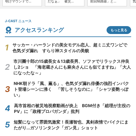
明けマウンドで...
だなぁ」 被災...
前回帰路線」と...
気
J-CAST ニュース
アクセスランキング
もっと見る
サッカー・ハーランドの美女モデル恋人、超ミニ丈ワンピで
色気ダダ漏れ すらり神スタイルの美貌
市川團十郎の15歳長女＆13歳長男、ソファでリラックス仲良
し2ショ 「海老蔵さんにも麻央さんにも似てますね」「大人
になったな～」
NHK朝ドラ「風、薫る」、色気ダダ漏れ俳優の強烈インパク
ト登場シーンに沸く 「苦しそうなのに」「シャツ姿艶っぽ
い」
高市首相の被災地視察動画が炎上 BGM付き「総理が主役の
PV」に「政権プロパガンダ」批判
短髪になって雰囲気激変！長瀬智也、真剣表情でバイクにま
たがり...ガソリンタンク「ガン見」ショット