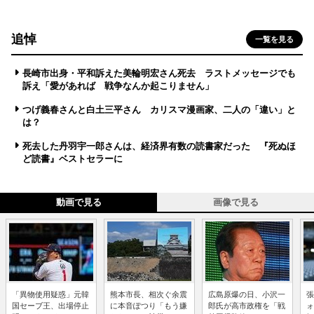
追悼
一覧を見る
長崎市出身・平和訴えた美輪明宏さん死去 ラストメッセージでも
訴え「愛があれば 戦争なんか起こりません」
つげ義春さんと白土三平さん カリスマ漫画家、二人の「違い」と
は？
死去した丹羽宇一郎さんは、経済界有数の読書家だった 『死ぬほ
ど読書』ベストセラーに
動画で見る
画像で見る
「異物使用疑惑」元韓
熊本市長、相次ぐ余震
広島原爆の日、小沢一
張
国セーブ王、出場停止
に本音ぽつり「もう嫌
郎氏が高市政権を「戦
ォ