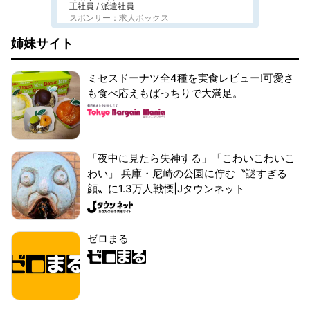
正社員 / 派遣社員
スポンサー：求人ボックス
姉妹サイト
ミセスドーナツ全4種を実食レビュー!可愛さ
も食べ応えもばっちりで大満足。
「夜中に見たら失神する」「こわいこわいこ
わい」 兵庫・尼崎の公園に佇む〝謎すぎる
顔〟に1.3万人戦慄|Jタウンネット
ゼロまる