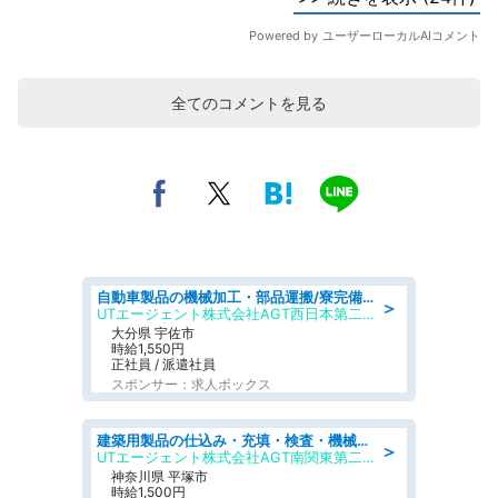
全てのコメントを見る
自動車製品の機械加工・部品運搬/寮完備/日払い/工場・製造
＞
UTエージェント株式会社AGT西日本第二CU
大分県 宇佐市
時給1,550円
正社員 / 派遣社員
スポンサー：求人ボックス
建築用製品の仕込み・充填・検査・機械操作/寮完備/日払い/工場・製造
＞
UTエージェント株式会社AGT南関東第二CU
神奈川県 平塚市
時給1,500円