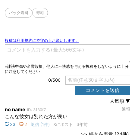
パック寿司
寿司