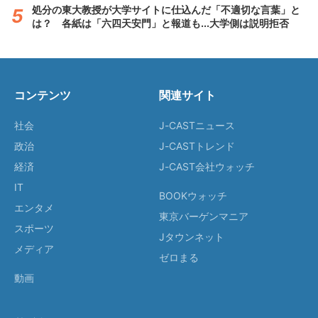
処分の東大教授が大学サイトに仕込んだ「不適切な言葉」と
は？ 各紙は「六四天安門」と報道も...大学側は説明拒否
コンテンツ
関連サイト
社会
J-CASTニュース
政治
J-CASTトレンド
経済
J-CAST会社ウォッチ
IT
BOOKウォッチ
エンタメ
東京バーゲンマニア
スポーツ
Jタウンネット
メディア
ゼロまる
動画