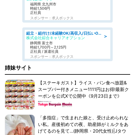
福岡県 北九州市
時給1,506円
正社員
スポンサー：求人ボックス
組立・組付け/未経験OK/高収入/日払いOK/交替制/20・30・40代活躍中
＞
株式会社綜合キャリアオプション
静岡県 富士市
時給1,700円～2,125円
正社員 / 派遣社員
スポンサー：求人ボックス
姉妹サイト
【ステーキガスト】ライス・パン食べ放題&
スープバー付きメニュー1111円はお得!最新ク
ーポンを公式Xで公開中《9月23日まで》
「多指症」で生まれた娘と、受け止められな
い私。産後初めての夜、助産師がミルクをあ
げてるのを見て...(静岡県・20代女性)|Jタウ