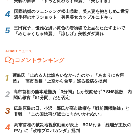
美貌の衝撃 「ずっと変わらず綺麗」「美しすぎ」
国際結婚のフェンシング松山恭助、美人妻を抱きしめ...世界
選手権のオフショット 美男美女カップルにドキっ
三田寛子、優雅な淡い黄色の着物姿で上品なたたずまいで
「めちゃくちゃ綺麗」「涼しげ」美貌ダダ漏れ
J-CAST ニュース
コメントランキング
蓮舫氏「止める人は誰もいなかったのか」「あまりにも愕
然」 高市首相「上空から合掌」巡る投稿を批判
高市首相の熊本避難所「3分間」しか視察せず？SNS拡散 内
閣広報官「51分間」だと否定
広島原爆の日、小沢一郎氏が高市政権を「戦前回帰路線」と
非難 「この国は再び滅亡に向かいかねない」
高市首相の被災地視察動画が炎上 BGM付き「総理が主役の
PV」に「政権プロパガンダ」批判