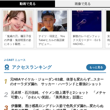
動画で見る
画像で見る
「鬼滅の刃」禰豆子役
ナイツ・塙宣之、You
解散のレペゼンフォッ
女
の声優・鬼頭明里の姿
Tuberヒカルの落語家
クス元リーダー・DJ S
利
にネット騒然 ...
デビュー...
HACHO...
ッ
J-CAST ニュース
アクセスランキング
もっと見る
元NBAマイケル・ジョーダン63歳、体形も変わらず...スター
のオーラダダ漏れ サッカー・ハーランドと最強2ショット
元卓球・石川佳純、イケメン陸上選手と2ショット 「メチャ
可愛い」「かわいい笑顔」「美男美女」話題に
伊藤蘭、透け感黒ロングドレス姿で色気ダダ漏れ...変わらぬ