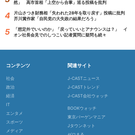
然」 高市首相「上空から合掌」巡る投稿を批判
片山さつき財務相「失われた28年を取り戻す」投稿に批判
芥川賞作家「自民党の大失政の結果だろう」
「想定外でいいのか」「戻っていいとアナウンスは？」 イ
オン社長会見でのしつこい記者質問に疑問も続々
コンテンツ
関連サイト
社会
J-CASTニュース
政治
J-CASTトレンド
経済
J-CAST会社ウォッチ
IT
BOOKウォッチ
エンタメ
東京バーゲンマニア
スポーツ
Jタウンネット
メディア
ゼロまる