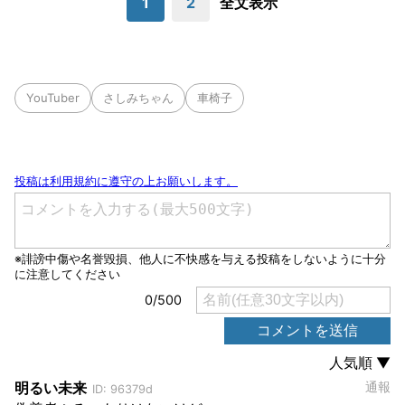
1
2
全文表示
YouTuber
さしみちゃん
車椅子