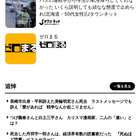
バスの運転手が小学生の私を降ろしてくれな
かった いくら説明しても頑なな態度で止めら
れ(北海道・50代女性)|Jタウンネット
ゼロまる
追悼
一覧を見る
長崎市出身・平和訴えた美輪明宏さん死去 ラストメッセージでも
訴え「愛があれば 戦争なんか起こりません」
つげ義春さんと白土三平さん カリスマ漫画家、二人の「違い」と
は？
死去した丹羽宇一郎さんは、経済界有数の読書家だった 『死ぬほ
ど読書』ベストセラーに