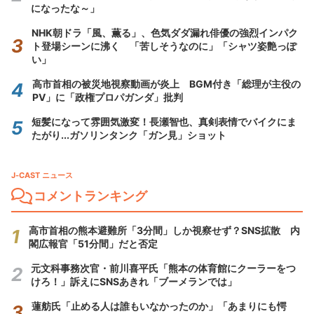
になったな～」
NHK朝ドラ「風、薫る」、色気ダダ漏れ俳優の強烈インパク
ト登場シーンに沸く 「苦しそうなのに」「シャツ姿艶っぽ
い」
高市首相の被災地視察動画が炎上 BGM付き「総理が主役の
PV」に「政権プロパガンダ」批判
短髪になって雰囲気激変！長瀬智也、真剣表情でバイクにま
たがり...ガソリンタンク「ガン見」ショット
J-CAST ニュース
コメントランキング
高市首相の熊本避難所「3分間」しか視察せず？SNS拡散 内
閣広報官「51分間」だと否定
元文科事務次官・前川喜平氏「熊本の体育館にクーラーをつ
けろ！」訴えにSNSあきれ「ブーメランでは」
蓮舫氏「止める人は誰もいなかったのか」「あまりにも愕