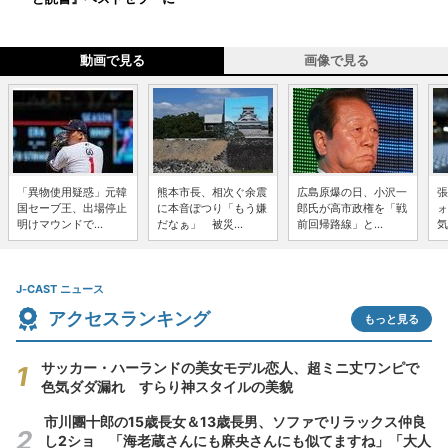
動画で見る
画像で見る
「異物使用疑惑」元韓
熊本市長、相次ぐ余震
広島原爆の日、小沢一
張
国セーブ王、出場停止
に本音ぽつり「もう嫌
郎氏が高市政権を「戦
ォ
明けマウンドで...
だなぁ」 被災...
前回帰路線」と...
気
J-CAST ニュース
アクセスランキング
もっと見る
サッカー・ハーランドの美女モデル恋人、超ミニ丈ワンピで
色気ダダ漏れ すらり神スタイルの美貌
市川團十郎の15歳長女＆13歳長男、ソファでリラックス仲良
し2ショ 「海老蔵さんにも麻央さんにも似てますね」「大人