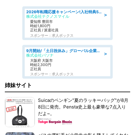
2026年転職応援キャンペーン!入社特典58万円/デンソーで働こう!自動車工場で小型部品の検査業務 denso aichi
＞
株式会社テクノスマイル
愛知県 豊田市
時給1,800円
正社員 / 派遣社員
スポンサー：求人ボックス
9月開始/「土日祝休み」グローバル企業での産業保健のお仕事/保健師/高時給/残業なし/服装自由
＞
株式会社パソナ
大阪府 大阪市
時給2,300円
正社員
スポンサー：求人ボックス
姉妹サイト
Suicaのペンギン"夏のラッキーバッグ"が8月
8日に発売。Pensta史上最も豪華な7点入り
だよ~。