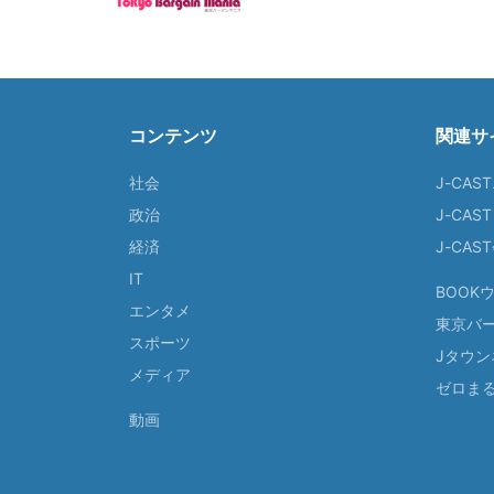
コンテンツ
関連サ
社会
J-CAS
政治
J-CAS
経済
J-CA
IT
BOOK
エンタメ
東京バ
スポーツ
Jタウン
メディア
ゼロま
動画