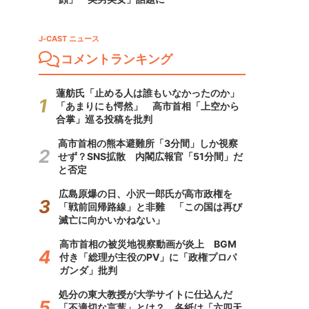
J-CAST ニュース
コメントランキング
蓮舫氏「止める人は誰もいなかったのか」
「あまりにも愕然」 高市首相「上空から
合掌」巡る投稿を批判
高市首相の熊本避難所「3分間」しか視察
せず？SNS拡散 内閣広報官「51分間」だ
と否定
広島原爆の日、小沢一郎氏が高市政権を
「戦前回帰路線」と非難 「この国は再び
滅亡に向かいかねない」
高市首相の被災地視察動画が炎上 BGM
付き「総理が主役のPV」に「政権プロパ
ガンダ」批判
処分の東大教授が大学サイトに仕込んだ
「不適切な言葉」とは？ 各紙は「六四天