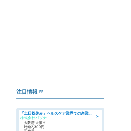
注目情報
PR
「土日祝休み」ヘルスケア業界での産業保健師業務/看護師/高時給/要資格:正看護師
＞
株式会社パソナ
大阪府 大阪市
時給2,300円
正社員