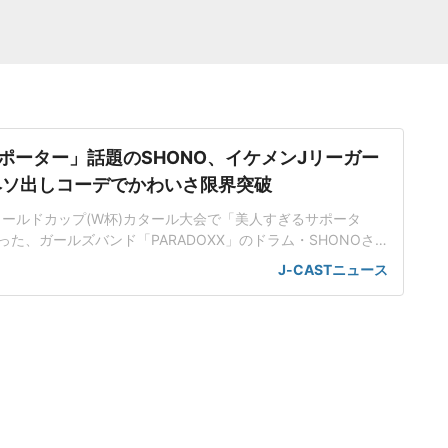
ポーター」話題のSHONO、イケメンJリーガー
ヘソ出しコーデでかわいさ限界突破
ワールドカップ(W杯)カタール大会で「美人すぎるサポータ
た、ガールズバンド「PARADOXX」のドラム・SHONOさ
年6月17日、自身のインスタグラムを更新。夫で、名古屋グランパ
J-CASTニュース
選手(32)との2ショットを披露した。「初夫婦観戦!!!!」SHO
ンスvsセネガル」とコメントを添えて、ドット柄トップスとデ