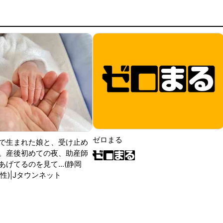
ゼロまる
で生まれた娘と、受け止め
。産後初めての夜、助産師
げてるのを見て...(静岡
性)|Jタウンネット