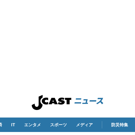
済
IT
エンタメ
スポーツ
メディア
防災特集