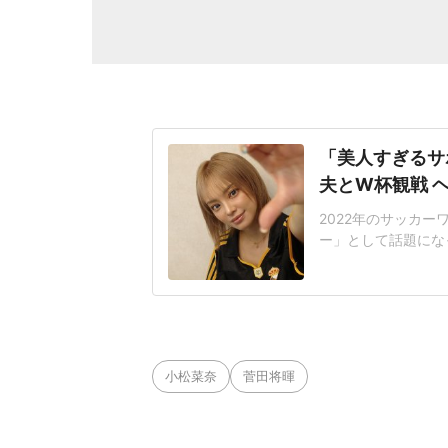
「美人すぎるサ
夫とW杯観戦 
2022年のサッカー
ー」として話題になっ
ん(31)が2026
スに所属する山岸祐也
NOさんは、「フラ
小松菜奈
菅田将暉