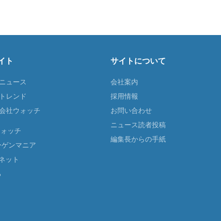
イト
サイトについて
Tニュース
会社案内
Tトレンド
採用情報
ST会社ウォッチ
お問い合わせ
ニュース読者投稿
ウォッチ
編集長からの手紙
ーゲンマニア
ネット
る