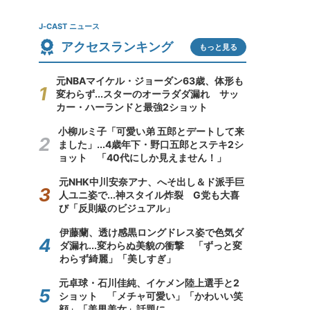
J-CAST ニュース
アクセスランキング
もっと見る
元NBAマイケル・ジョーダン63歳、体形も
変わらず...スターのオーラダダ漏れ サッ
カー・ハーランドと最強2ショット
小柳ルミ子「可愛い弟 五郎とデートして来
ました」...4歳年下・野口五郎とステキ2シ
ョット 「40代にしか見えません！」
元NHK中川安奈アナ、へそ出し＆ド派手巨
人ユニ姿で...神スタイル炸裂 G党も大喜
び「反則級のビジュアル」
伊藤蘭、透け感黒ロングドレス姿で色気ダ
ダ漏れ...変わらぬ美貌の衝撃 「ずっと変
わらず綺麗」「美しすぎ」
元卓球・石川佳純、イケメン陸上選手と2
ショット 「メチャ可愛い」「かわいい笑
顔」「美男美女」話題に