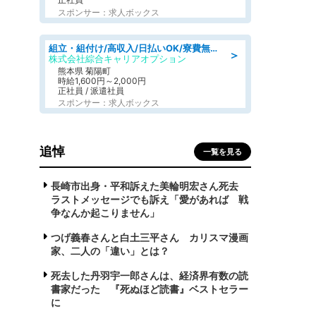
スポンサー：求人ボックス
組立・組付け/高収入/日払いOK/寮費無料/交替制/20・30・40代活躍中
＞
株式会社綜合キャリアオプション
熊本県 菊陽町
時給1,600円～2,000円
正社員 / 派遣社員
スポンサー：求人ボックス
追悼
一覧を見る
長崎市出身・平和訴えた美輪明宏さん死去
ラストメッセージでも訴え「愛があれば 戦
争なんか起こりません」
つげ義春さんと白土三平さん カリスマ漫画
家、二人の「違い」とは？
死去した丹羽宇一郎さんは、経済界有数の読
書家だった 『死ぬほど読書』ベストセラー
に