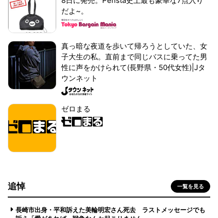
8日に発売。Pensta史上最も豪華な7点入り
だよ~。
真っ暗な夜道を歩いて帰ろうとしていた、女
子大生の私。直前まで同じバスに乗ってた男
性に声をかけられて(長野県・50代女性)|Jタ
ウンネット
ゼロまる
追悼
一覧を見る
長崎市出身・平和訴えた美輪明宏さん死去 ラストメッセージでも