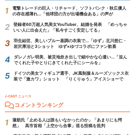
電撃トレードの巨人・リチャード、ソフトバンク・秋広優人
の存在感薄れ...「他球団の方が出場機会ある」の声が
登録者60万超人気美女YouTuber、結婚を発表 「めっちゃ
いい人に出会えた」「私今すごく安定してる」
羽生結弦、美しいブルー基調の衣装で...「ゆず」北川悠仁・
岩沢厚治と3ショット ゆず×ゆづコラボにファン歓喜
ダレノガレ明美、被災地炊き出しで細やかな心遣い...「並ん
でくれた子やとりにきてくれた子にシールを」
ドイツの美女フィギュア選手、JK風制服＆ルーズソックス衣
装で「激カワ」ショット 「りくりゅう」アイスショーで
J-CAST ニュース
コメントランキング
蓮舫氏「止める人は誰もいなかったのか」「あまりにも愕
然」 高市首相「上空から合掌」巡る投稿を批判