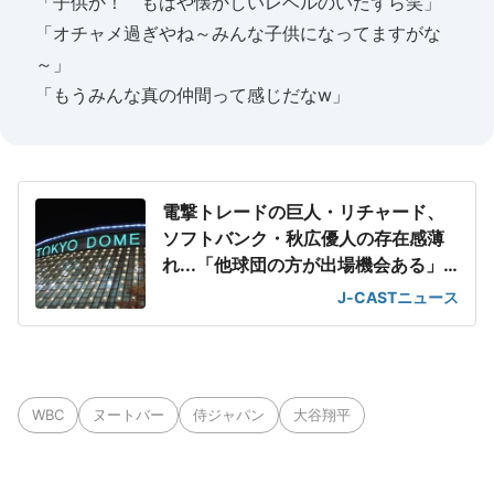
「子供か！ もはや懐かしいレベルのいたずら笑」
「オチャメ過ぎやね～みんな子供になってますがな
～」
「もうみんな真の仲間って感じだなw」
電撃トレードの巨人・リチャード、
ソフトバンク・秋広優人の存在感薄
れ...「他球団の方が出場機会ある」
の声が
J-CASTニュース
WBC
ヌートバー
侍ジャパン
大谷翔平