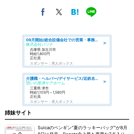
09月開始/総合設備会社での営業・事務のお仕事/車通勤可/賞与あり/営業/営業事務
＞
株式会社パソナ
兵庫県 加古川市
時給1,800円
正社員
スポンサー：求人ボックス
介護職・ヘルパー/デイサービス/近鉄名古屋線 高田本山/津市/三重県
＞
憩いの里津ケアホーム
三重県 津市
時給1,105円～1,580円
正社員
スポンサー：求人ボックス
姉妹サイト
Suicaのペンギン"夏のラッキーバッグ"が8月