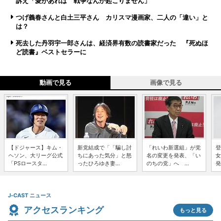
訴え「愛があれば 戦争なんか起こりません」
つげ義春さんと白土三平さん カリスマ漫画家、二人の「違い」と
は？
死去した丹羽宇一郎さんは、経済界有数の読書家だった 『死ぬほ
ど読書』ベストセラーに
動画で見る
画像で見る
【ドジャース】キム・
新党結成で「「騙し討
「れいわ新選組」が党
登
ヘソン、大リーグ公式
ちにあった気分」と怒
名の変更を発表、「い
女
「PSロースタ...
ったひろゆき妻...
のちの党」へ ...
発
J-CAST ニュース
アクセスランキング
もっと見る