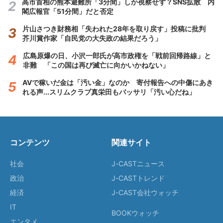
高市首相の熊本避難所「3分間」しか視察せず？SNS拡散 内
閣広報官「51分間」だと否定
片山さつき財務相「失われた28年を取り戻す」投稿に批判
芥川賞作家「自民党の大失政の結果だろう」
広島原爆の日、小沢一郎氏が高市政権を「戦前回帰路線」と
非難 「この国は再び滅亡に向かいかねない」
AVで稼いだ金は「汚い金」なのか 寄付報告への中傷にあき
れる声...スリムクラブ真栄田もバッサリ「汚い心だね」
コンテンツ
関連サイト
社会
J-CASTニュース
政治
J-CASTトレンド
経済
J-CAST会社ウォッチ
IT
BOOKウォッチ
エンタメ